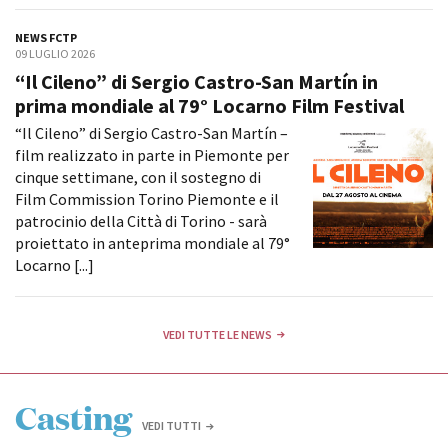
NEWS FCTP
09 LUGLIO 2026
Amministrazione trasparente
“Il Cileno” di Sergio Castro-San Martín in
Bandi e gare
prima mondiale al 79° Locarno Film Festival
Contatti
“Il Cileno” di Sergio Castro-San Martín –
Privacy
film realizzato in parte in Piemonte per
Cookie policy
cinque settimane, con il sostegno di
Whistleblowing
Film Commission Torino Piemonte e il
Credits
patrocinio della Città di Torino - sarà
proiettato in anteprima mondiale al 79°
Locarno [...]
VEDI TUTTE LE NEWS
Casting
VEDI TUTTI