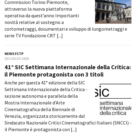
Commission Torino Piemonte,
Short Film Fund
Torino Film Festival
attraverso la nuova piattaforma
David di Donatello
operativa da quest’anno Importanti
PRODUCTION GUIDE
Nastri d’Argento
novità relative al sostegno a
Società di produzione
Premio Solinas
cortometraggi, documentari e sviluppo di lungometraggi e
Strutture di servizio
serie TV Fondazione CRT [...]
Professionisti
STRUMENTI
Attrici-Attori
Location - Accedi al tuo
NEWS FCTP
Beginners
profilo
20 LUGLIO 2026
Location - Nuovo utente
41° SIC Settimana Internazionale della Critica:
LOCATION GUIDE
Newsletter
il Piemonte protagonista con 3 titoli
Lavora con noi
Anche per questa 41° edizione della SIC
FILM DATABASE
Stage - Tirocini - Scuola e
Settimana Internazionale della Critica -
Lavoro
sezione autonoma e parallela della
Elenco Operatori Economici
BOOK DATABASE
Mostra Internazionale d'Arte
per affidamento lavori in
economia
Cinematografica della Biennale di
NEWS
Venezia, organizzata storicamente dal
Sindacato Nazionale Critici Cinematografici Italiani (SNCCI) -
CASTING
il Piemonte è protagonista con [...]