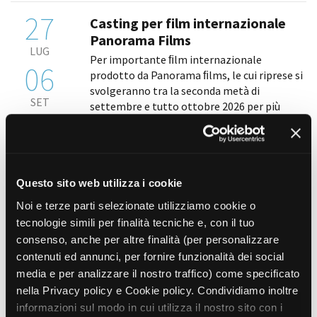
27
Casting per film internazionale
Panorama Films
LUG
Per importante ﬁlm internazionale
06
prodotto da Panorama ﬁlms, le cui riprese si
svolgeranno tra la seconda metà di
SET
settembre e tutto ottobre 2026 per più
giornate di lavoro, la produzione è alla
ricerca, nel ruolo di ﬁgurazioni speciali, di
uomini [...]
Questo sito web utilizza i cookie
27
Casting per lungometraggio
Noi e terze parti selezionate utilizziamo cookie o
indipendente
tecnologie simili per finalità tecniche e, con il tuo
LUG
Per la realizzazione di un lungometraggio
consenso, anche per altre finalità (per personalizzare
31
diretto da Andrea Icardi, la società di
contenuti ed annunci, per fornire funzionalità dei social
produzione La Mia Strada s.r.l è alla ricerca
media e per analizzare il nostro traffico) come specificato
AGO
delle seguenti comparse: • uomini e donne di
nella Privacy policy e Cookie policy. Condividiamo inoltre
età compresa tra i 18 e i 75 anni • minori di
informazioni sul modo in cui utilizza il nostro sito con i
età [...]