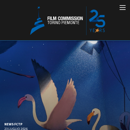
Italiano
English
ABOUT
EVENTI, SPECIALI
Chi siamo
Anteprime in Piemonte
Storia della Fondazione
TFI Torino Film Industry -
Production Days
Contatti
Avenue Cove - Erasmus +
La sede
NEWS FCTP
Guarda che storia!
Partner
23 LUGLIO 2026