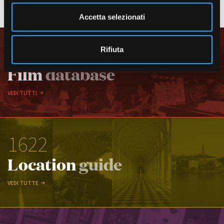
e
VEDI TUTTI I CASTING
n
Accetta selezionati
s
o
1859
Rifiuta
Film
database
VEDI TUTTI
1622
Location
guide
VEDI TUTTE