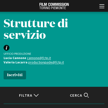
Strutture di
servizio
UFFICIO PRODUZIONE
Lucia Cannone
cannone@fctp.it
Valeria Lacarra
productionguide@fctp.it
Italiano
English
Iscriviti
ABOUT
EVENTI, SPECIALI
Chi siamo
Anteprime in Piemonte
Storia della Fondazione
TFI Torino Film Industry -
Production Days
FILTRA
CERCA
Contatti
Avenue Cove - Erasmus +
La sede
Guarda che storia!
Partner