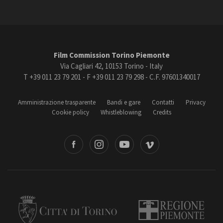
Film Commission Torino Piemonte
Via Cagliari 42, 10153 Torino - Italy
T +39 011 23 79 201 - F +39 011 23 79 298 - C.F. 97601340017
Amministrazione trasparente
Bandi e gare
Contatti
Privacy
Cookie policy
Whistleblowing
Credits
book
Instagram
Youtube
Vimeo
Torino
Regione Piemonte