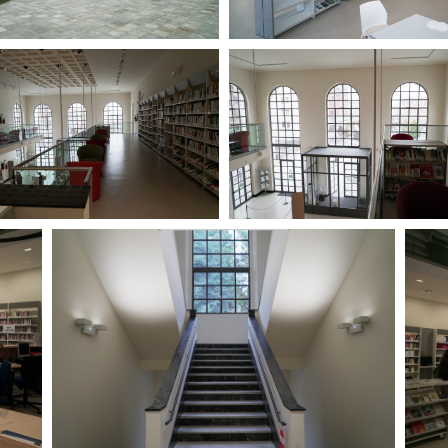
Days
Locarno F
LOCATION GUIDE
Mostra I
e
Cinemato
FILM DATABASE
Toronto I
Festa de
BOOK DATABASE
Torino Fi
David di
NEWS
Nastri d
Premio S
CASTING
STRUME
EVENTI, SPECIALI
Location 
Anteprime in Piemonte
Location
TFI Torino Film Industry - Production
Newslet
Days
Lavora c
Avenue Cove - Erasmus +
ent Fund
Stage - T
Guarda che storia!
Elenco O
La Grazia - Immagini e location della
affidame
Torino di Paolo Sorrentino