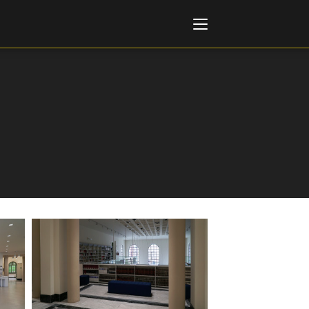
Italiano
English
AL, MARKETS, AWARDS
ional Film Festival Rotterdam
 Internationalen
piele Berlin
 de Cannes
m Festival - Bio to B Industry