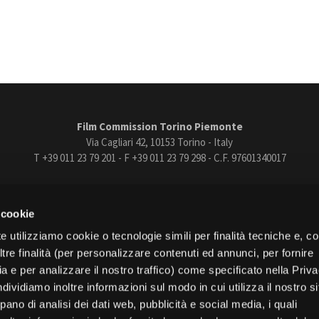
Film Commission Torino Piemonte
Via Cagliari 42, 10153 Torino - Italy
T +39 011 23 79 201 - F +39 011 23 79 298 - C.F. 97601340017
trasparente
Bandi e gare
Contatti
Privacy
Cookie policy
Whistle
 cookie
book
Instagram
Youtube
Vimeo
e utilizziamo cookie o tecnologie simili per finalità tecniche e, con
re finalità (per personalizzare contenuti ed annunci, per fornire
ia e per analizzare il nostro traffico) come specificato nella Priv
dividiamo inoltre informazioni sul modo in cui utilizza il nostro s
pano di analisi dei dati web, pubblicità e social media, i quali
Torino