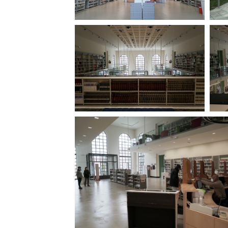
Rete regionale
Bilancio sociale
Amministrazione trasparent
Bandi e gare
Sostenibilità ambientale
SERVIZI
Servizi generali
Location scouting
Spazi nella sede FCTP
Sala Casting
Sala Paolo Tenna
FILM FUNDS
Piemonte Film Tv Fund
Piemonte Film Tv Developm
Piemonte Doc Film Fund
Short Film Fund