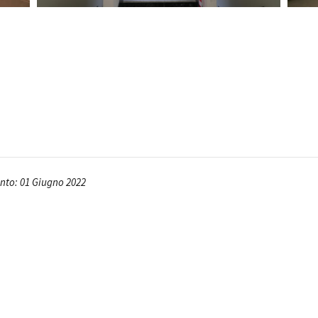
Open Day
Ciak in TOur!
andi e gare
Contatti
Privacy
Cookie policy
Whistleblowing
Credi
to: 01 Giugno 2022