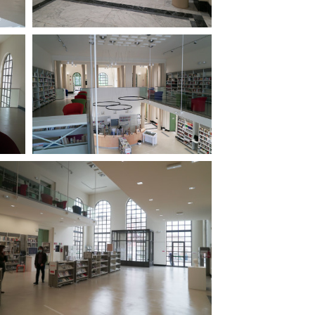
ilm Festival
nternazionale d’Arte
grafica Venezia
nternational Film Festival
l Cinema di Roma
lm Festival
 Donatello
’Argento
olinas
NTI
- Accedi al tuo profilo
 - Nuovo utente
ter
on noi
irocini - Scuola e Lavoro
peratori Economici per
nto lavori in economia