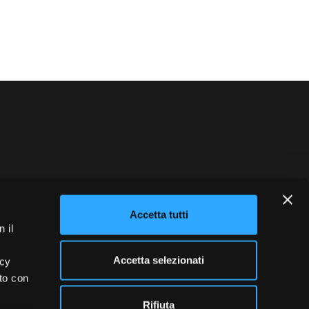
blowing
Credits
Accetta tutti
 il
Accetta selezionati
acy
ito con
Rifiuta