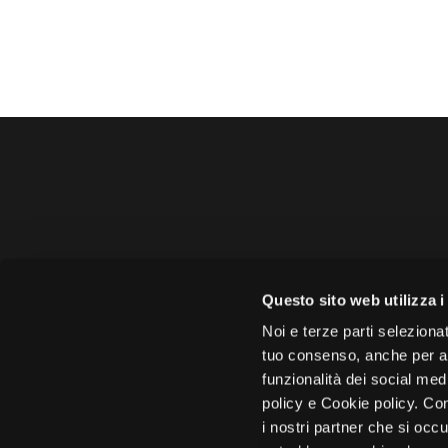
Amministrazione 
Questo sito web utilizza i
Face
Noi e terze parti selezionat
tuo consenso, anche per alt
funzionalità dei social med
policy e Cookie policy. Con
i nostri partner che si occu
Città di 