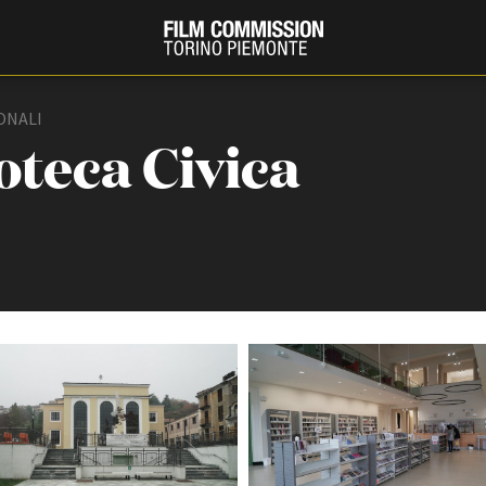
IONALI
oteca Civica
PRODUCTION GUIDE
FESTIV
Società di produzione
Internat
Strutture di servizio
Berlinale
Filmfests
Professionisti
Festival
Attrici-Attori
Biografil
Beginners