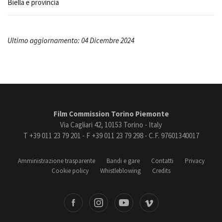
Biella e provincia
Ultimo aggiornamento: 04 Dicembre 2024
Film Commission Torino Piemonte
Via Cagliari 42, 10153 Torino - Italy
T +39 011 23 79 201 - F +39 011 23 79 298 - C.F. 97601340017
Amministrazione trasparente
Bandi e gare
Contatti
Privacy
Cookie policy
Whistleblowing
Credits
book
Instagram
Youtube
Vimeo