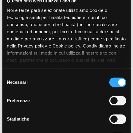
Questo sito web utilizza i cookie
Noi e terze parti selezionate utilizziamo cookie o
tecnologie simili per finalità tecniche e, con il tuo
consenso, anche per altre finalità (per personalizzare
contenuti ed annunci, per fornire funzionalità dei social
media e per analizzare il nostro traffico) come specificato
nella Privacy policy e Cookie policy. Condividiamo inoltre
informazioni sul modo in cui utilizza il nostro sito con i
nostri partner che si occupano di analisi dei dati web,
pubblicità e social media, i quali potrebbero combinarle
con altre informazioni che ha fornito loro o che hanno
S
raccolto dal suo utilizzo dei loro servizi. Puoi liberamente
Necessari
e
prestare, rifiutare o revocare il tuo consenso, in qualsiasi
l
momento. Puoi acconsentire all’utilizzo di tali tecnologie
e
Preferenze
utilizzando il pulsante “Accetta tutto”. Chiudendo questa
z
informativa, continui senza accettare.
i
o
Statistiche
n