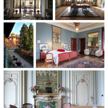
Short Film Fund
Torino Film Festival
David di Donatello
PRODUCTION GUIDE
Nastri d’Argento
Società di produzione
Premio Solinas
Strutture di servizio
Professionisti
STRUMENTI
Attrici-Attori
Location - Accedi al tuo
Beginners
profilo
Location - Nuovo utente
LOCATION GUIDE
Newsletter
Lavora con noi
FILM DATABASE
Stage - Tirocini - Scuola e
Lavoro
Elenco Operatori Economici
BOOK DATABASE
per affidamento lavori in
economia
NEWS
CASTING