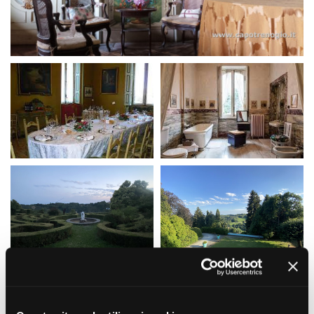
Amministrazione trasparente
Bandi e gare
Contatti
Privacy
Cookie policy
Whistleblowing
Credits