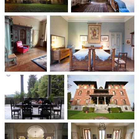
La Grazia - Immagini e
Rete regionale
location della Torino di Paolo
Bilancio sociale
Sorrentino
Amministrazione
Open Day
trasparente
Ciak in TOur!
Bandi e gare
Sostenibilità ambientale
FESTIVAL, MARKETS,
AWARDS
SERVIZI
International Film Festival
Servizi generali
Rotterdam
Location scouting
Berlinale Internationalen
Filmfestspiele Berlin
Spazi nella sede FCTP
Festival de Cannes
Sala Casting
Biografilm Festival - Bio to B
Sala Paolo Tenna
Industry Days
Locarno Film Festival
FILM FUNDS
Mostra Internazionale d’Arte
Piemonte Film Tv Fund
Cinematografica Venezia
Piemonte Film Tv
Toronto International Film
Development Fund
Festival
Piemonte Doc Film Fund
Festa del Cinema di Roma