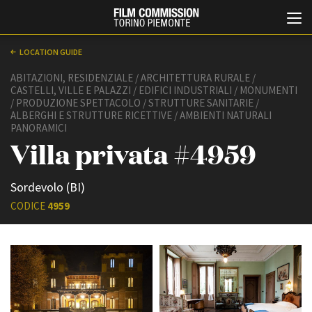
LOCATION GUIDE
ABITAZIONI, RESIDENZIALE / ARCHITETTURA RURALE /
CASTELLI, VILLE E PALAZZI / EDIFICI INDUSTRIALI / MONUMENTI
/ PRODUZIONE SPETTACOLO / STRUTTURE SANITARIE /
ALBERGHI E STRUTTURE RICETTIVE / AMBIENTI NATURALI
PANORAMICI
Villa privata #4959
Italiano
English
Sordevolo (BI)
CODICE
4959
ABOUT
EVENTI, SPECIALI
Chi siamo
Anteprime in Piemonte
Storia della Fondazione
TFI Torino Film Industry -
Production Days
Contatti
Avenue Cove - Erasmus +
La sede
Guarda che storia!
Partner