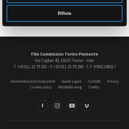
o
Ultimo aggiornamento: 03 Dicembre 2024
Rifiuta
Amministrazione trasparente
Bandi e gare
Contatti
Privacy
Cookie policy
Whistleblowing
Film Commission Torino Piemonte
Via Cagliari 42, 10153 Torino - Italy
Credits
T +39 011 23 79 201 - F +39 011 23 79 298 - C.F. 97601340017
Amministrazione trasparente
Bandi e gare
Contatti
Privacy
Cookie policy
Whistleblowing
Credits
book
Instagram
Youtube
Vimeo