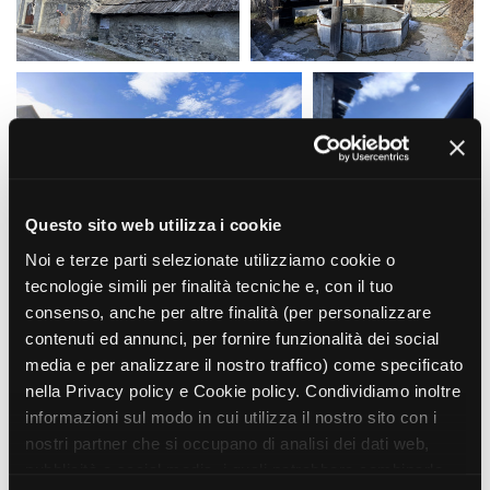
La Grazia - Immagini e
Rete regionale
location della Torino di Paolo
Bilancio sociale
Sorrentino
Amministrazione
Open Day
trasparente
Ciak in TOur!
Bandi e gare
Sostenibilità ambientale
FESTIVAL, MARKETS,
AWARDS
SERVIZI
International Film Festival
Servizi generali
Rotterdam
Questo sito web utilizza i cookie
Location scouting
Berlinale Internationalen
Noi e terze parti selezionate utilizziamo cookie o
Filmfestspiele Berlin
Spazi nella sede FCTP
tecnologie simili per finalità tecniche e, con il tuo
Festival de Cannes
Sala Casting
consenso, anche per altre finalità (per personalizzare
Biografilm Festival - Bio to B
Sala Paolo Tenna
contenuti ed annunci, per fornire funzionalità dei social
Industry Days
media e per analizzare il nostro traffico) come specificato
Locarno Film Festival
FILM FUNDS
nella Privacy policy e Cookie policy. Condividiamo inoltre
Mostra Internazionale d’Arte
Piemonte Film Tv Fund
Cinematografica Venezia
informazioni sul modo in cui utilizza il nostro sito con i
Piemonte Film Tv
Toronto International Film
nostri partner che si occupano di analisi dei dati web,
Development Fund
Festival
pubblicità e social media, i quali potrebbero combinarle
Piemonte Doc Film Fund
Festa del Cinema di Roma