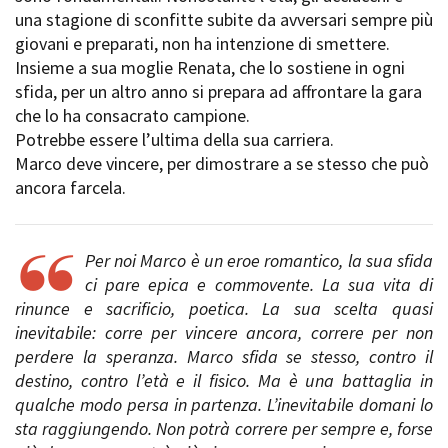
una stagione di sconfitte subite da avversari sempre più
giovani e preparati, non ha intenzione di smettere.
Insieme a sua moglie Renata, che lo sostiene in ogni
Amministrazione trasparente
sfida, per un altro anno si prepara ad affrontare la gara
Bandi e gare
che lo ha consacrato campione.
Contatti
Potrebbe essere l’ultima della sua carriera.
Privacy
Marco deve vincere, per dimostrare a se stesso che può
Cookie policy
ancora farcela.
Whistleblowing
Credits
Per noi Marco è un eroe romantico, la sua sfida
ci pare epica e commovente. La sua vita di
rinunce e sacrificio, poetica. La sua scelta quasi
inevitabile: corre per vincere ancora, correre per non
perdere la speranza. Marco sfida se stesso, contro il
destino, contro l’età e il fisico. Ma è una battaglia in
qualche modo persa in partenza. L’inevitabile domani lo
sta raggiungendo. Non potrà correre per sempre e, forse