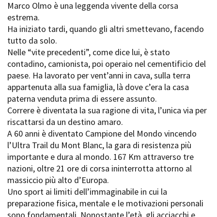
Marco Olmo è una leggenda vivente della corsa
Short Film Fund
Torino Film Festival
estrema.
David di Donatello
Ha iniziato tardi, quando gli altri smettevano, facendo
PRODUCTION GUIDE
Nastri d’Argento
tutto da solo.
Società di produzione
Premio Solinas
Nelle “vite precedenti”, come dice lui, è stato
Strutture di servizio
contadino, camionista, poi operaio nel cementificio del
Professionisti
STRUMENTI
paese. Ha lavorato per vent’anni in cava, sulla terra
Attrici-Attori
Location - Accedi al tuo
appartenuta alla sua famiglia, là dove c’era la casa
Beginners
profilo
paterna venduta prima di essere assunto.
Location - Nuovo utente
Correre è diventata la sua ragione di vita, l’unica via per
LOCATION GUIDE
Newsletter
riscattarsi da un destino amaro.
Lavora con noi
A 60 anni è diventato Campione del Mondo vincendo
FILM DATABASE
Stage - Tirocini - Scuola e
Lavoro
l’Ultra Trail du Mont Blanc, la gara di resistenza più
Elenco Operatori Economici
importante e dura al mondo. 167 Km attraverso tre
BOOK DATABASE
per affidamento lavori in
nazioni, oltre 21 ore di corsa ininterrotta attorno al
economia
massiccio più alto d’Europa.
NEWS
Uno sport ai limiti dell’immaginabile in cui la
preparazione fisica, mentale e le motivazioni personali
CASTING
sono fondamentali. Nonostante l’età, gli acciacchi e