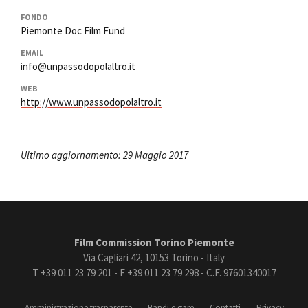
FONDO
Piemonte Doc Film Fund
EMAIL
info@unpassodopolaltro.it
WEB
http://www.unpassodopolaltro.it
Ultimo aggiornamento: 29 Maggio 2017
Film Commission Torino Piemonte
Via Cagliari 42, 10153 Torino - Italy
T +39 011 23 79 201 - F +39 011 23 79 298 - C.F. 97601340017
Amministrazione trasparente
Bandi e gare
Contatti
Privacy