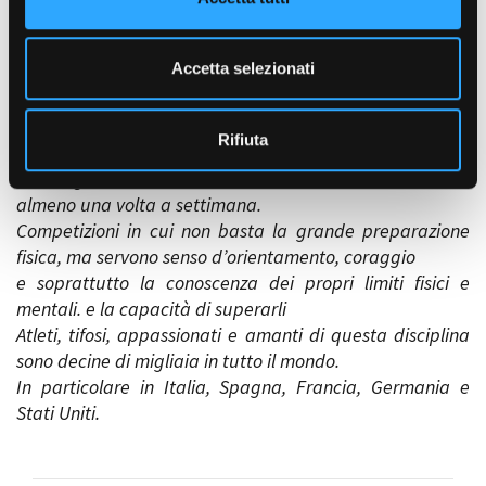
s
percorsi estenuanti lungo sentieri di alta montagna,
e
nella neve o attraverso le sabbie dei deserti
n
Accetta selezionati
nordafricani. Si corre di giorno e di notte, alla sola luce
s
di una torcia (simile a quella che hanno sull’elmetto i
o
minatori nelle cave). Tracciati pericolosi ai quali gli atleti
Rifiuta
si preparano con massacranti sessioni di allenamento.
Tutti i giorni due ore di corsa e otto ore consecutive
almeno una volta a settimana.
Competizioni in cui non basta la grande preparazione
fisica, ma servono senso d’orientamento, coraggio
e soprattutto la conoscenza dei propri limiti fisici e
mentali. e la capacità di superarli
Atleti, tifosi, appassionati e amanti di questa disciplina
sono decine di migliaia in tutto il mondo.
In particolare in Italia, Spagna, Francia, Germania e
Stati Uniti.