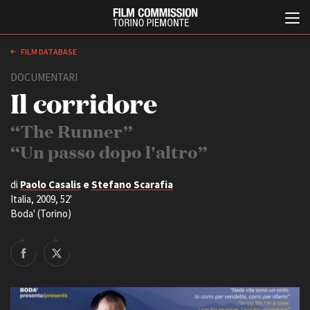
FILM DATABASE
DOCUMENTARI
Il corridore
“The Runner”
“Un passo dopo l'altro”
Italiano
English
di
Paolo Casalis
e
Stefano Scarafia
Italia, 2009, 52'
Boda' (Torino)
ABOUT
EVENTI, SPECIALI
Chi siamo
Anteprime in Piemonte
Storia della Fondazione
TFI Torino Film Industry -
Production Days
Contatti
Avenue Cove - Erasmus +
La sede
Guarda che storia!
Partner