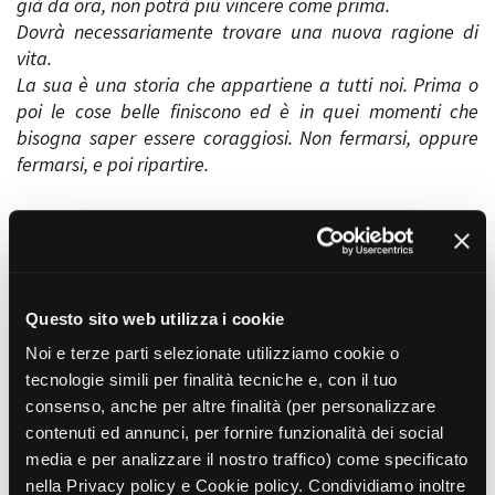
già da ora, non potrà più vincere come prima.
Dovrà necessariamente trovare una nuova ragione di
vita.
La sua è una storia che appartiene a tutti noi. Prima o
poi le cose belle finiscono ed è in quei momenti che
bisogna saper essere coraggiosi. Non fermarsi, oppure
fermarsi, e poi ripartire.
Contesto
La Valle
Negli ultimi decenni il nostro Paese è stato oggetto di
cambiamenti fisici, sociali ed economici che hanno
Questo sito web utilizza i cookie
trasformato irreversibilmente e in maniera traumatica il
modo di vivere di intere generazioni.
Noi e terze parti selezionate utilizziamo cookie o
Lo sviluppo dell’industria è stata la svolta decisiva. Le
tecnologie simili per finalità tecniche e, con il tuo
valli montane e i loro abitanti sono un esempio
consenso, anche per altre finalità (per personalizzare
emblematico di questo cambiamento.
contenuti ed annunci, per fornire funzionalità dei social
A Robilante, piccolo paese della Valle Vermenagna poco
media e per analizzare il nostro traffico) come specificato
oltre Cuneo, negli anni ‘60-‘70 va in frantumi
nella Privacy policy e Cookie policy. Condividiamo inoltre