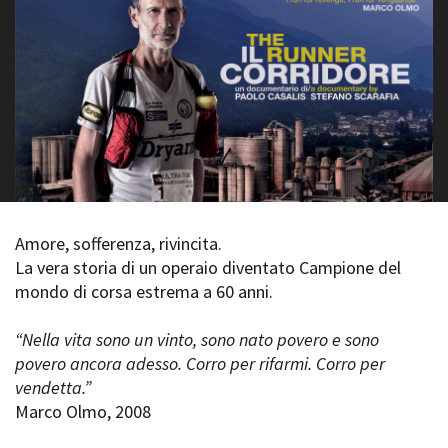
La Grazia - Immagini e
Rete regionale
location della Torino di Paolo
Bilancio sociale
Sorrentino
Amministrazione
Open Day
trasparente
Ciak in TOur!
Bandi e gare
Sostenibilità ambientale
FESTIVAL, MARKETS,
AWARDS
SERVIZI
International Film Festival
Servizi generali
Rotterdam
Location scouting
Berlinale Internationalen
Amore, sofferenza, rivincita.
Filmfestspiele Berlin
Spazi nella sede FCTP
La vera storia di un operaio diventato Campione del
Festival de Cannes
Sala Casting
mondo di corsa estrema a 60 anni.
Biografilm Festival - Bio to B
Sala Paolo Tenna
Industry Days
Locarno Film Festival
“Nella vita sono un vinto, sono nato povero e sono
FILM FUNDS
Mostra Internazionale d’Arte
povero ancora adesso. Corro per rifarmi. Corro per
Piemonte Film Tv Fund
Cinematografica Venezia
vendetta.”
Piemonte Film Tv
Toronto International Film
Marco Olmo, 2008
Development Fund
Festival
Piemonte Doc Film Fund
Festa del Cinema di Roma