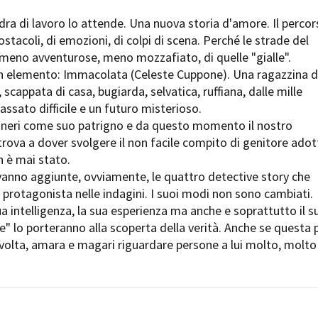
Days
a di lavoro lo attende. Una nuova storia d'amore. Il percor
Locarno F
LOCATION GUIDE
di ostacoli, di emozioni, di colpi di scena. Perché le strade del
Mostra I
e
Cinemato
meno avventurose, meno mozzafiato, di quelle "gialle".
FILM DATABASE
Toronto I
 elemento: Immacolata (Celeste Cuppone). Una ragazzina d
Festa de
 scappata di casa, bugiarda, selvatica, ruffiana, dalle mille
BOOK DATABASE
Torino Fi
assato difficile e un futuro misterioso.
David di
neri come suo patrigno e da questo momento il nostro
NEWS
Nastri d
rova a dover svolgere il non facile compito di genitore adot
Premio S
n è mai stato.
CASTING
vanno aggiunte, ovviamente, le quattro detective story che
STRUME
protagonista nelle indagini. I suoi modi non sono cambiati.
EVENTI, SPECIALI
Location 
sua intelligenza, la sua esperienza ma anche e soprattutto il s
Anteprime in Piemonte
Location
e" lo porteranno alla scoperta della verità. Anche se questa 
TFI Torino Film Industry - Production
Newslet
volta, amara e magari riguardare persone a lui molto, molto
Days
Lavora c
Avenue Cove - Erasmus +
ent Fund
Stage - T
Guarda che storia!
Elenco O
La Grazia - Immagini e location della
affidame
Torino di Paolo Sorrentino