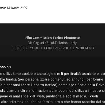
to: 18 Marzo 2025
Film Commission Torino Piemonte
Via Cagliari 42, 10153 Torino - Italy
T +39 011 23 79 201 - F +39 011 23 79 298 - C.F. 97601340017
trasparente
Bandi e gare
Contatti
Privacy
Cookie policy
Whistle
 cookie
book
Instagram
Youtube
Vimeo
e utilizziamo cookie o tecnologie simili per finalità tecniche e, con
re finalità (per personalizzare contenuti ed annunci, per fornire
ia e per analizzare il nostro traffico) come specificato nella Priv
dividiamo inoltre informazioni sul modo in cui utilizza il nostro s
pano di analisi dei dati web, pubblicità e social media, i quali
Torino
altre informazioni che ha fornito loro o che hanno raccolto dal s
Regione Piemonte