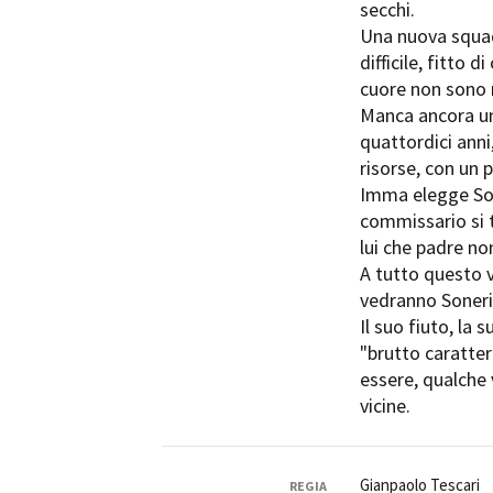
secchi.
Rete regionale
Una nuova squadr
Bilancio sociale
difficile, fitto 
Amministrazione trasparent
cuore non sono 
Bandi e gare
Manca ancora un
Sostenibilità ambientale
quattordici anni,
risorse, con un p
SERVIZI
Imma elegge So
Servizi generali
commissario si t
Location scouting
lui che padre no
Spazi nella sede FCTP
A tutto questo 
Sala Casting
vedranno Soneri 
Sala Paolo Tenna
Il suo fiuto, la 
"brutto caratter
FILM FUNDS
essere, qualche 
Piemonte Film Tv Fund
vicine.
Piemonte Film Tv Developm
Piemonte Doc Film Fund
Short Film Fund
Gianpaolo Tescari
REGIA