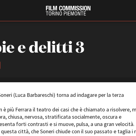
e e delitti 3
oneri (Luca Barbareschi) torna ad indagare per la terza
PRODUCTION GUIDE
FESTIV
Società di produzione
Internat
 è più Ferrara il teatro dei casi che è chiamato a risolvere, 
Strutture di servizio
Berlinale
pra, chiusa, nervosa, stratificata socialmente, oscura e
Filmfests
Professionisti
resenta forti contrasti e si muove, pulsa, a una gran velocità.
Festival
Attrici-Attori
n questa città, che Soneri chiude con il suo passato e taglia i 
Biografil
Beginners