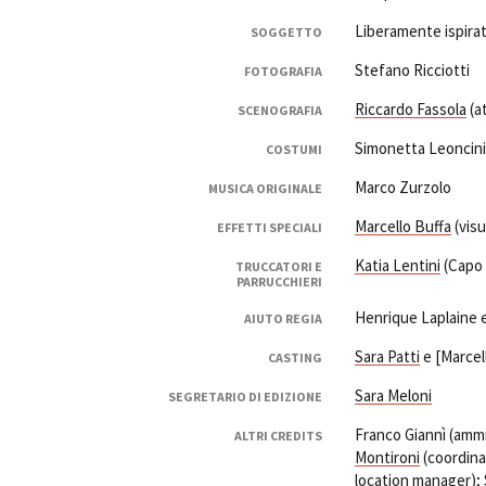
Liberamente ispirat
SOGGETTO
Stefano Ricciotti
FOTOGRAFIA
Riccardo Fassola
(at
SCENOGRAFIA
Simonetta Leoncini
COSTUMI
Amministrazione trasparente
B
Marco Zurzolo
MUSICA ORIGINALE
Marcello Buffa
(visu
EFFETTI SPECIALI
Katia Lentini
(Capo 
TRUCCATORI E
PARRUCCHIERI
Henrique Laplaine 
AIUTO REGIA
Sara Patti
e [Marcel
CASTING
Sara Meloni
SEGRETARIO DI EDIZIONE
Franco Giannì (ammi
ALTRI CREDITS
Montironi
(coordina
location manager);