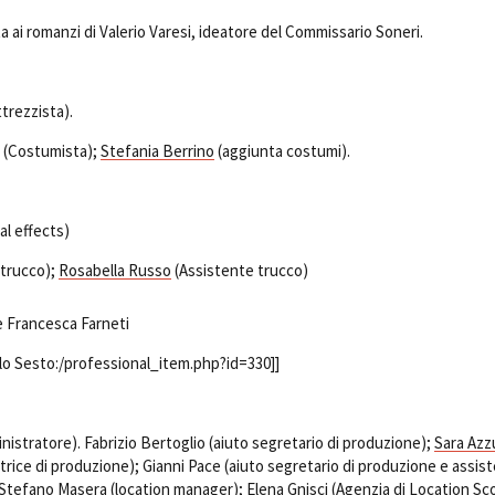
Open Day
a ai romanzi di Valerio Varesi, ideatore del Commissario Soneri.
Ciak in TOur!
trezzista).
 (Costumista);
Stefania Berrino
(aggiunta costumi).
andi e gare
Contatti
Privacy
Cookie policy
Whistleblowing
Credi
al effects)
trucco);
Rosabella Russo
(Assistente trucco)
e Francesca Farneti
lo Sesto:/professional_item.php?id=330]]
nistratore). Fabrizio Bertoglio (aiuto segretario di produzione);
Sara Azz
trice di produzione); Gianni Pace (aiuto segretario di produzione e assis
Stefano Masera
(location manager);
Elena Gnisci
(Agenzia di Location Sc