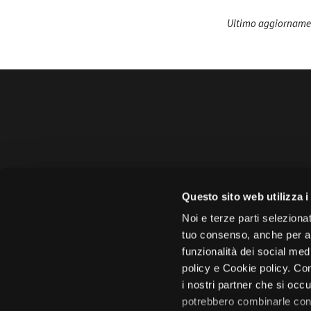
Ultimo aggiornamen
Amministrazione 
Questo sito web utilizza i
Face
Noi e terze parti selezionat
tuo consenso, anche per alt
funzionalità dei social med
policy e Cookie policy. Con
i nostri partner che si occu
Città di 
potrebbero combinarle con 