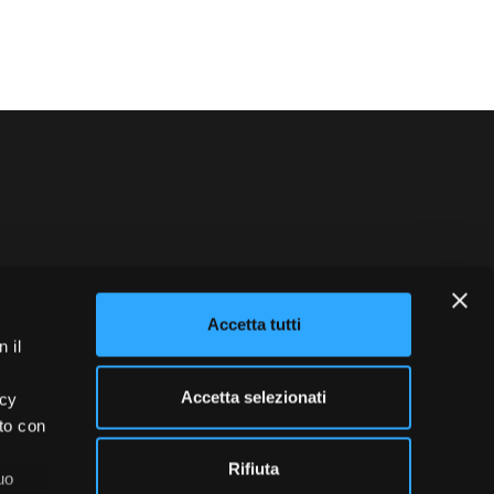
blowing
Credits
Accetta tutti
 il
Accetta selezionati
acy
ito con
Rifiuta
uo