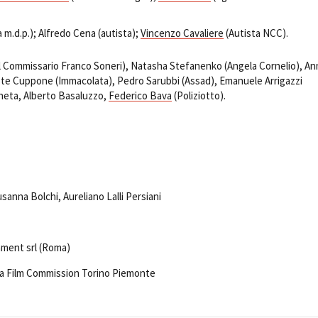
 m.d.p.); Alfredo Cena (autista);
Vincenzo Cavaliere
(Autista NCC).
Il Commissario Franco Soneri), Natasha Stefanenko (Angela Cornelio), An
este Cuppone (Immacolata), Pedro Sarubbi (Assad), Emanuele Arrigazzi
aneta, Alberto Basaluzzo,
Federico Bava
(Poliziotto).
sanna Bolchi, Aureliano Lalli Persiani
ment srl (Roma)
lla Film Commission Torino Piemonte