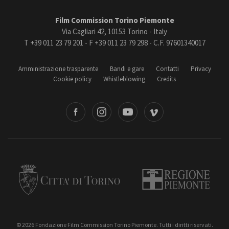
Film Commission Torino Piemonte
Via Cagliari 42, 10153 Torino - Italy
T +39 011 23 79 201 - F +39 011 23 79 298 - C.F. 97601340017
Amministrazione trasparente
Bandi e gare
Contatti
Privacy
Cookie policy
Whistleblowing
Credits
book
Instagram
Youtube
Vimeo
Torino
Regione Piemonte
© 2026 Fondazione Film Commission Torino Piemonte. Tutti i diritti riservati.