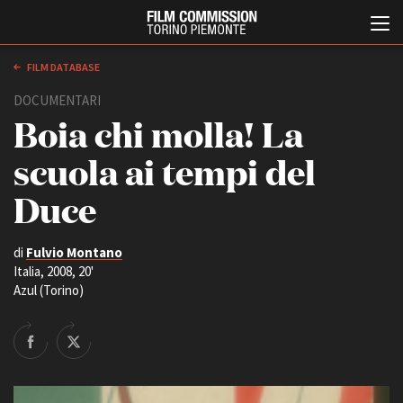
FILM DATABASE
DOCUMENTARI
Boia chi molla! La
scuola ai tempi del
Duce
Italiano
English
di
Fulvio Montano
Italia, 2008, 20'
Azul (Torino)
ABOUT
EVENTI, SPECIALI
Chi siamo
Anteprime in Piemonte
Storia della Fondazione
TFI Torino Film Industry -
Production Days
Contatti
Avenue Cove - Erasmus +
La sede
Guarda che storia!
Partner