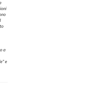
a
ioni
sono
l
to
do a
le” e