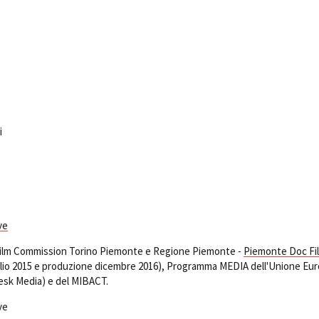
i
ve
 Film Commission Torino Piemonte e Regione Piemonte -
Piemonte Doc Fi
uglio 2015 e produzione dicembre 2016), Programma MEDIA dell'Unione Eu
esk Media) e del MIBACT.
ve