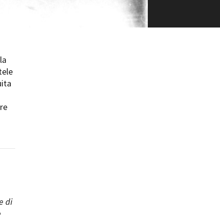
la
tele
uita
are
e di
e