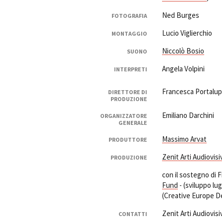
Ned Burges
FOTOGRAFIA
Lucio Viglierchio
MONTAGGIO
Niccolò Bosio
SUONO
Angela Volpini
INTERPRETI
Francesca Portalup
DIRETTORE DI
PRODUZIONE
Emiliano Darchini
ORGANIZZATORE
GENERALE
Massimo Arvat
PRODUTTORE
Zenit Arti Audiovisi
PRODUZIONE
con il sostegno di
Fund
- (sviluppo l
(Creative Europe D
Zenit Arti Audiovisi
CONTATTI