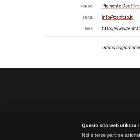
Piemonte Doc Film
FONDO
info@zenit.to.it
EMAIL
http://www.zenit.to
WEB
Ultimo aggiornamen
Amministrazione 
Questo sito web utilizza i
Face
Noi e terze parti selezionat