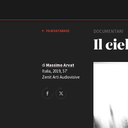
Film Commission
Torino Piemonte
DOCUMENTARI
FILM DATABASE
Il ci
di
Massimo Arvat
Italia, 2019, 57'
Zenit Arti Audiovisive
ABOUT
Chi siamo
Storia della Fondazione
Contatti
La sede
Partner