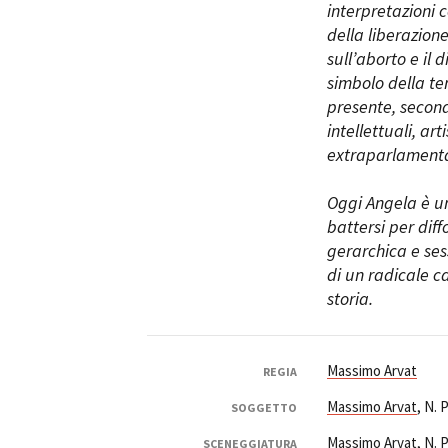
interpretazioni c
della liberazione
sull’aborto e il
simbolo della te
presente, second
intellettuali, ar
extraparlamenta
Oggi Angela è un
battersi per dif
gerarchica e ses
di un radicale c
storia.
Massimo Arvat
REGIA
Massimo Arvat
, N. 
SOGGETTO
Massimo Arvat
, N. 
SCENEGGIATURA