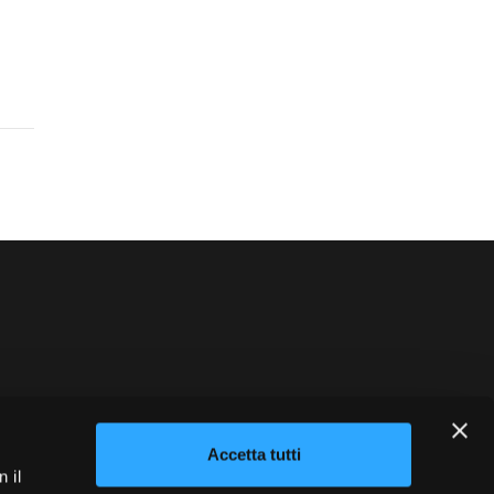
blowing
Credits
Accetta tutti
 il