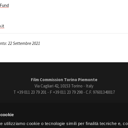
 Fund
.it
to: 22 Settembre 2021
Film Commission Torino Piemonte
Via Cagliari 42, 10153 Torino - Italy
T +39 011 23 79 201 - F +39 011 23 79 298 - C.F. 97601340017
trasparente
Bandi e gare
Contatti
Privacy
Cookie policy
Whistle
 cookie
book
Instagram
Youtube
Vimeo
e utilizziamo cookie o tecnologie simili per finalità tecniche e, con