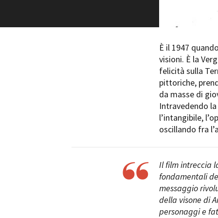
È il 1947 quando
visioni. È la Ve
felicità sulla T
pittoriche, pre
da masse di giova
Intravedendo la 
l’intangibile, l’
oscillando fra l’
Il film intreccia
fondamentali dell
messaggio rivolu
della visone di 
personaggi e fat