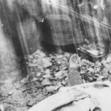
Days
Locarno F
LOCATION GUIDE
Mostra I
e
Cinemato
FILM DATABASE
Toronto I
Festa de
BOOK DATABASE
Torino Fi
David di
NEWS
Nastri d
Premio S
CASTING
STRUME
EVENTI, SPECIALI
Location 
Anteprime in Piemonte
Location
TFI Torino Film Industry - Production
Newslet
Days
Lavora c
Avenue Cove - Erasmus +
ent Fund
Stage - T
Guarda che storia!
Elenco O
La Grazia - Immagini e location della
affidame
Torino di Paolo Sorrentino