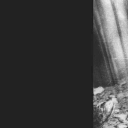
Rete regionale
Bilancio sociale
Amministrazione trasparent
Bandi e gare
Sostenibilità ambientale
SERVIZI
Servizi generali
Location scouting
Spazi nella sede FCTP
Sala Casting
Sala Paolo Tenna
FILM FUNDS
Piemonte Film Tv Fund
Piemonte Film Tv Developm
Piemonte Doc Film Fund
Short Film Fund