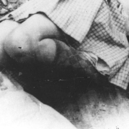
Open Day
Ciak in TOur!
andi e gare
Contatti
Privacy
Cookie policy
Whistleblowing
Credi