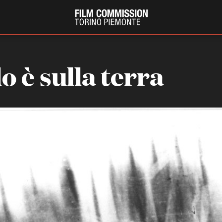
elo è sulla terra
PRODUCTION GUIDE
FESTIV
Società di produzione
Internat
Strutture di servizio
Berlinale
Filmfests
Professionisti
Festival
Attrici-Attori
Biografil
Beginners