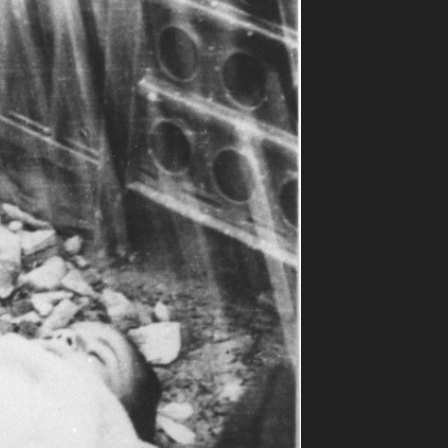
ilm Festival
nternazionale d’Arte
grafica Venezia
nternational Film Festival
l Cinema di Roma
lm Festival
 Donatello
’Argento
olinas
NTI
- Accedi al tuo profilo
 - Nuovo utente
ter
on noi
irocini - Scuola e Lavoro
peratori Economici per
nto lavori in economia