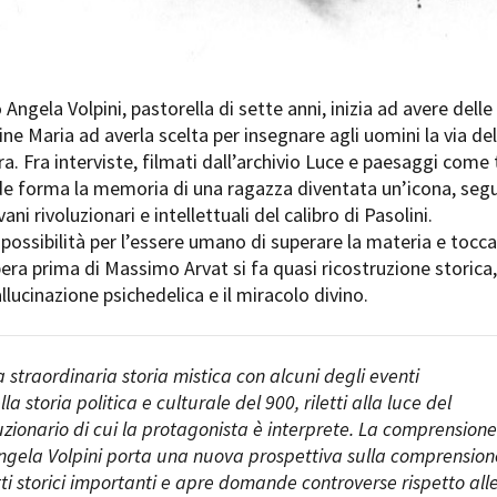
 Angela Volpini, pastorella di sette anni, inizia ad avere delle
rgine Maria ad averla scelta per insegnare agli uomini la via del
erra. Fra interviste, filmati dall’archivio Luce e paesaggi come 
nde forma la memoria di una ragazza diventata un’icona, seg
ni rivoluzionari e intellettuali del calibro di Pasolini.
possibilità per l’essere umano di superare la materia e tocc
opera prima di Massimo Arvat si fa quasi ricostruzione storica,
allucinazione psichedelica e il miracolo divino.
 la straordinaria storia mistica con alcuni degli eventi
a storia politica e culturale del 900, riletti alla luce del
zionario di cui la protagonista è interprete. La comprensione
Angela Volpini porta una nuova prospettiva sulla comprension
ti storici importanti e apre domande controverse rispetto all