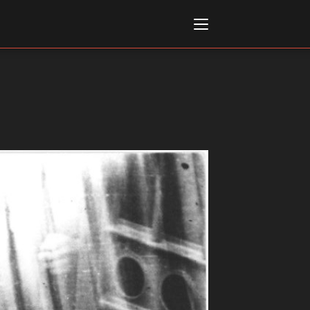
Italiano
English
AL, MARKETS, AWARDS
ional Film Festival Rotterdam
 Internationalen
piele Berlin
 de Cannes
m Festival - Bio to B Industry