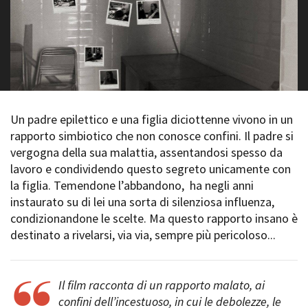
La Grazia - Immagini e
Rete regionale
location della Torino di Paolo
Bilancio sociale
Sorrentino
Amministrazione
Open Day
trasparente
Ciak in TOur!
Bandi e gare
Sostenibilità ambientale
FESTIVAL, MARKETS,
AWARDS
Un padre epilettico e una figlia diciottenne vivono in un
SERVIZI
International Film Festival
rapporto simbiotico che non conosce confini. Il padre si
Servizi generali
Rotterdam
vergogna della sua malattia, assentandosi spesso da
Location scouting
Berlinale Internationalen
lavoro e condividendo questo segreto unicamente con
Filmfestspiele Berlin
Spazi nella sede FCTP
la figlia. Temendone l’abbandono, ha negli anni
Festival de Cannes
Sala Casting
instaurato su di lei una sorta di silenziosa influenza,
Biografilm Festival - Bio to B
Sala Paolo Tenna
Industry Days
condizionandone le scelte. Ma questo rapporto insano è
Locarno Film Festival
destinato a rivelarsi, via via, sempre più pericoloso...
FILM FUNDS
Mostra Internazionale d’Arte
Piemonte Film Tv Fund
Cinematografica Venezia
Piemonte Film Tv
Toronto International Film
Il film racconta di un rapporto malato, ai
Development Fund
Festival
confini dell’incestuoso, in cui le debolezze, le
Piemonte Doc Film Fund
Festa del Cinema di Roma