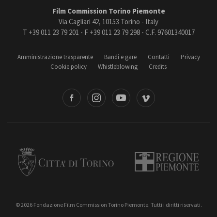
Film Commission Torino Piemonte
Via Cagliari 42, 10153 Torino - Italy
T +39 011 23 79 201 - F +39 011 23 79 298 - C.F. 97601340017
Amministrazione trasparente
Bandi e gare
Contatti
Privacy
Cookie policy
Whistleblowing
Credits
book
Instagram
Youtube
Vimeo
Torino
Regione Piemonte
© 2026 Fondazione Film Commission Torino Piemonte. Tutti i diritti riservati.