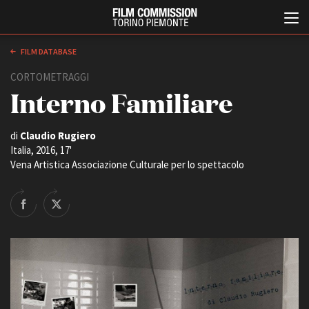
FILM DATABASE
CORTOMETRAGGI
Interno Familiare
di
Claudio Rugiero
Italia, 2016, 17'
Vena Artistica Associazione Culturale per lo spettacolo
Italiano
English
ABOUT
EVENTI, SPECIALI
Chi siamo
Anteprime in Piemonte
Storia della Fondazione
TFI Torino Film Industry -
Production Days
Contatti
Avenue Cove - Erasmus +
La sede
Guarda che storia!
Partner