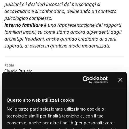
pulsioni e i desideri inconsci dei personaggi si
Short Film Fund
Torino Film Festival
accavallano e si confondono, delineando un contesto
David di Donatello
psicologico complesso.
PRODUCTION GUIDE
Nastri d’Argento
Interno familiare
è una rappresentazione dei rapporti
Società di produzione
Premio Solinas
familiari insani, su come siamo ancora dipendenti dagli
Strutture di servizio
archetipi freudiani, anche quando crediamo di averli
Professionisti
STRUMENTI
superati, di esserci in qualche modo modernizzati.
Attrici-Attori
Location - Accedi al tuo
Beginners
profilo
Location - Nuovo utente
REGIA
LOCATION GUIDE
Newsletter
Claudio Rugiero
Lavora con noi
FILM DATABASE
Stage - Tirocini - Scuola e
SOGGETTO
Lavoro
Claudio Rugiero
Elenco Operatori Economici
BOOK DATABASE
FOTOGRAFIA
per affidamento lavori in
Questo sito web utilizza i cookie
Davide Piazzolla
economia
NEWS
Noi e terze parti selezionate utilizziamo cookie o
MONTAGGIO
Pasquale De Luca, Martina Suppo
tecnologie simili per finalità tecniche e, con il tuo
CASTING
consenso, anche per altre finalità (per personalizzare
SCENOGRAFIA