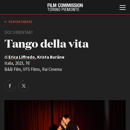
FILM DATABASE
DOCUMENTARI
Tango della vita
di
Erica Liffredo
, Krista Burāne
Italia, 2023, 76'
B&B Film, VFS Films, Rai Cinema
Italiano
English
ABOUT
EVENTI, SPECIALI
Chi siamo
Anteprime in Piemonte
Storia della Fondazione
TFI Torino Film Industry -
Production Days
Contatti
Avenue Cove - Erasmus +
La sede
Guarda che storia!
Partner