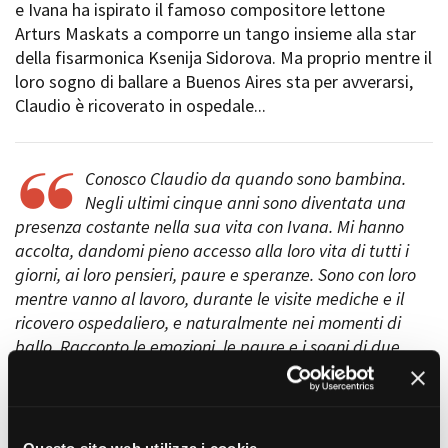
e Ivana ha ispirato il famoso compositore lettone
Short Film Fund
Torino Film Festival
Arturs Maskats a comporre un tango insieme alla star
David di Donatello
della fisarmonica Ksenija Sidorova. Ma proprio mentre il
PRODUCTION GUIDE
Nastri d’Argento
loro sogno di ballare a Buenos Aires sta per avverarsi,
Società di produzione
Premio Solinas
Claudio è ricoverato in ospedale...
Strutture di servizio
Professionisti
STRUMENTI
Attrici-Attori
Location - Accedi al tuo
Conosco Claudio da quando sono bambina.
Beginners
profilo
Negli ultimi cinque anni sono diventata una
Location - Nuovo utente
presenza costante nella sua vita con Ivana. Mi hanno
LOCATION GUIDE
Newsletter
accolta, dandomi pieno accesso alla loro vita di tutti i
Lavora con noi
giorni, ai loro pensieri, paure e speranze. Sono con loro
FILM DATABASE
Stage - Tirocini - Scuola e
mentre vanno al lavoro, durante le visite mediche e il
Lavoro
ricovero ospedaliero, e naturalmente nei momenti di
Elenco Operatori Economici
BOOK DATABASE
per affidamento lavori in
ballo. Racconto le emozioni, le paure e i sogni di due
economia
persone che lottano e ballano per la vita.
NEWS
Il cambiamento delle stagioni, visto attraverso il lavoro
CASTING
nei campi, segna il passare del tempo. Rappresenta le