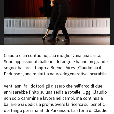
La Grazia - Immagini e
Rete regionale
location della Torino di Paolo
Bilancio sociale
Sorrentino
Amministrazione
Open Day
trasparente
Ciak in TOur!
Bandi e gare
Sostenibilità ambientale
FESTIVAL, MARKETS,
AWARDS
SERVIZI
International Film Festival
Servizi generali
Rotterdam
Claudio è un contadino, sua moglie Ivana una sarta.
Location scouting
Berlinale Internationalen
Sono appassionati ballerini di tango e hanno un grande
Filmfestspiele Berlin
Spazi nella sede FCTP
sogno: ballare il tango a Buenos Aires. Claudio ha il
Festival de Cannes
Sala Casting
Parkinson, una malattia neuro-degenerativa incurabile.
Biografilm Festival - Bio to B
Sala Paolo Tenna
Industry Days
Venti anni fa i dottori gli dissero che nell’arco di due
Locarno Film Festival
FILM FUNDS
anni sarebbe finito su una sedia a rotelle. Oggi Claudio
Mostra Internazionale d’Arte
Piemonte Film Tv Fund
Cinematografica Venezia
non solo cammina e lavora nei campi, ma continua a
Piemonte Film Tv
Toronto International Film
ballare e si dedica a promuovere la ricerca sui benefici
Development Fund
Festival
del tango per i malati di Parkinson. La storia di Claudio
Piemonte Doc Film Fund
Festa del Cinema di Roma