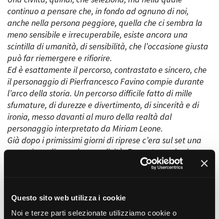
continuo a pensare che, in fondo ad ognuno di noi,
anche nella persona peggiore, quella che ci sembra la
meno sensibile e irrecuperabile, esiste ancora una
Amministrazione trasparente
scintilla di umanità, di sensibilità, che l’occasione giusta
Bandi e gare
può far riemergere e rifiorire.
Contatti
Ed è esattamente il percorso, contrastato e sincero, che
Privacy
Cookie policy
il personaggio di Pierfrancesco Favino compie durante
Whistleblowing
l’arco della storia. Un percorso difficile fatto di mille
Credits
sfumature, di durezze e divertimento, di sincerità e di
ironia, messo davanti al muro della realtà dal
personaggio interpretato da Miriam Leone.
Già dopo i primissimi giorni di riprese c’era sul set una
sensazione di grande complicità. E questo credo sia
avvenuto anche per il tipo di storia e di temi che
andavamo a raccontare e a mettere in scena. Ma è
stata determinante la presenza costante delle
associazioni, delle federazioni sportive per disabili, e di
Questo sito web utilizza i cookie
tutte le persone disabili che ci hanno aiutato e
Noi e terze parti selezionate utilizziamo cookie o