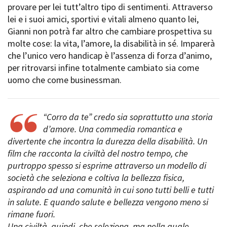
provare per lei tutt’altro tipo di sentimenti. Attraverso
Short Film Fund
Torino Film Festival
lei e i suoi amici, sportivi e vitali almeno quanto lei,
David di Donatello
Gianni non potrà far altro che cambiare prospettiva su
PRODUCTION GUIDE
Nastri d’Argento
molte cose: la vita, l’amore, la disabilità in sé. Imparerà
Società di produzione
Premio Solinas
che l’unico vero handicap è l’assenza di forza d’animo,
Strutture di servizio
per ritrovarsi infine totalmente cambiato sia come
Professionisti
STRUMENTI
uomo che come businessman.
Attrici-Attori
Location - Accedi al tuo
Beginners
profilo
Location - Nuovo utente
“Corro da te” credo sia soprattutto una storia
LOCATION GUIDE
Newsletter
d’amore. Una commedia romantica e
Lavora con noi
divertente che incontra la durezza della disabilità. Un
FILM DATABASE
Stage - Tirocini - Scuola e
Lavoro
film che racconta la civiltà del nostro tempo, che
Elenco Operatori Economici
purtroppo spesso si esprime attraverso un modello di
BOOK DATABASE
per affidamento lavori in
società che seleziona e coltiva la bellezza fisica,
economia
aspirando ad una comunità in cui sono tutti belli e tutti
NEWS
in salute. E quando salute e bellezza vengono meno si
rimane fuori.
CASTING
Una civiltà, quindi, che seleziona, ma nella quale