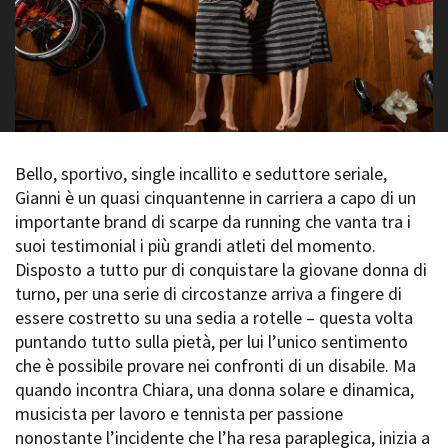
La Grazia - Immagini e
Rete regionale
location della Torino di Paolo
Bilancio sociale
Sorrentino
Amministrazione
Open Day
trasparente
Ciak in TOur!
Bandi e gare
Sostenibilità ambientale
FESTIVAL, MARKETS,
AWARDS
Bello, sportivo, single incallito e seduttore seriale,
SERVIZI
International Film Festival
Gianni è un quasi cinquantenne in carriera a capo di un
Servizi generali
Rotterdam
importante brand di scarpe da running che vanta tra i
Location scouting
Berlinale Internationalen
suoi testimonial i più grandi atleti del momento.
Filmfestspiele Berlin
Spazi nella sede FCTP
Disposto a tutto pur di conquistare la giovane donna di
Festival de Cannes
Sala Casting
turno, per una serie di circostanze arriva a fingere di
Biografilm Festival - Bio to B
Sala Paolo Tenna
Industry Days
essere costretto su una sedia a rotelle – questa volta
Locarno Film Festival
puntando tutto sulla pietà, per lui l’unico sentimento
FILM FUNDS
Mostra Internazionale d’Arte
che è possibile provare nei confronti di un disabile. Ma
Piemonte Film Tv Fund
Cinematografica Venezia
quando incontra Chiara, una donna solare e dinamica,
Piemonte Film Tv
Toronto International Film
musicista per lavoro e tennista per passione
Development Fund
Festival
nonostante l’incidente che l’ha resa paraplegica, inizia a
Piemonte Doc Film Fund
Festa del Cinema di Roma