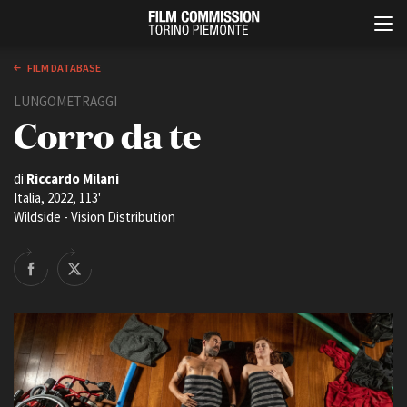
FILM DATABASE
LUNGOMETRAGGI
Corro da te
di
Riccardo Milani
Italia, 2022, 113'
Wildside - Vision Distribution
Italiano
English
ABOUT
EVENTI, SPECIALI
Chi siamo
Anteprime in Piemonte
Storia della Fondazione
TFI Torino Film Industry -
Production Days
Contatti
Avenue Cove - Erasmus +
La sede
Guarda che storia!
Partner