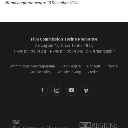
Ultimo aggiornamento: 10 Dicembre 2024
Film Commission Torino Piemonte
Via Cagliari 42, 10153 Torino - Italy
T +39 011 23 79 201 - F +39 011 23 79 298 - C.F. 97601340017
Amministrazione trasparente
Bandi e gare
Contatti
Privacy
Cookie policy
Whistleblowing
Credits
book
Instagram
Youtube
Vimeo
Torino
Regione Piemonte