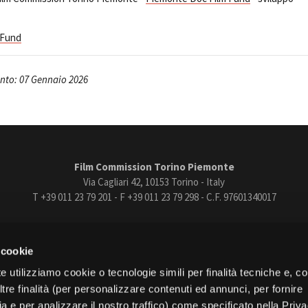
 Fund
nto: 07 Gennaio 2026
Film Commission Torino Piemonte
Via Cagliari 42, 10153 Torino - Italy
T +39 011 23 79 201 - F +39 011 23 79 298 - C.F. 97601340017
trasparente
Bandi e gare
Contatti
Privacy
Cookie policy
Whistle
 cookie
book
Instagram
Youtube
Vimeo
e utilizziamo cookie o tecnologie simili per finalità tecniche e, con
re finalità (per personalizzare contenuti ed annunci, per fornire
ia e per analizzare il nostro traffico) come specificato nella Priv