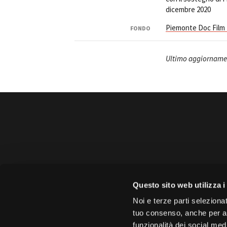
dicembre 2020
Piemonte Doc Film
FONDO
Ultimo aggiorname
Amministrazione 
Questo sito web utilizza i
Face
Noi e terze parti selezionat
tuo consenso, anche per alt
funzionalità dei social med