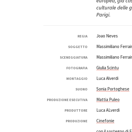
europea, già cos
culturale delle 
Parigi.
Joao Neves
REGIA
Massimiliano Ferrai
SOGGETTO
Massimiliano Ferrai
SCENEGGIATURA
Giulia Scintu
FOTOGRAFIA
Luca Alverdi
MONTAGGIO
Sonia Portoghese
SUONO
Mattia Puleo
PRODUZIONE ESECUTIVA
Luca ALverdi
PRODUTTORE
Cinefonie
PRODUZIONE
con il sostegno di