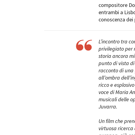
compositore Dome
entrambi a Lisb
conoscenza dei p
L’incontro tra co
Amministrazione trasparente
B
privilegiato per
storia ancora mis
punto di vista d
racconto di una
all’ombra dell’in
ricco e esplosiv
voce di Maria An
musicali delle op
Juvarra.
Un film che pren
virtuosa ricerca