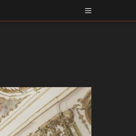
Italiano
English
AL, MARKETS, AWARDS
ional Film Festival Rotterdam
 Internationalen
piele Berlin
 de Cannes
m Festival - Bio to B Industry