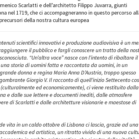
nico Scarlatti e dell’architetto Filippo Juvarra, giunti
Open Day
ona nel 1719, che ci accompagneranno in questo percorso all
Ciak in TOur!
recursori della nostra cultura europea
ntenuti scientifici innovativi e produzione audiovisiva è un m
andi e gare
Contatti
Privacy
Cookie policy
Whistleblowing
Credi
 raggiungere il pubblico e fargli conoscere un tratto della nos
conosciuta. "Un’altra voce” nasce con l’intento di ribaltare il
i una storia di uomini fatta e raccontata da uomini, in un
 grande donna e regina Maria Anna D’Austria, troppo spesso
gombrante Giorgio V. Il racconto di quell’inizio Settecento cosi
o (culturalmente ed economicamente), ci viene restituito dalla
na e dalle sue lettere e documenti inediti, dalle atmosfere
ere di Scarlatti e dalle architetture visionarie e maestose di
de vita in un caldo ottobre di Lisbona ci lascia, grazie ad una
 accademica ed artistica, un ritratto vivido di una nuova cult