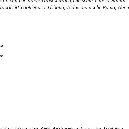
ì presente in ambito aristocratico, che si nutre della vitalità
grandi città dell’epoca: Lisbona, Torino ma anche Roma, Vienn
na
na
 Film Commission Torino Piemonte -
Piemonte Doc Film Fund
- sviluppo