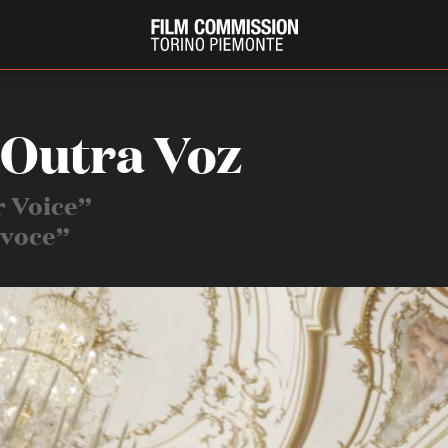
Outra Voz
 Voice”
 voce”
PRODUCTION GUIDE
FESTIV
Società di produzione
Internat
Strutture di servizio
Berlinale
Filmfests
Professionisti
Festival
Attrici-Attori
Biografil
Beginners