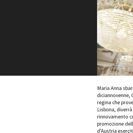
Rete regionale
Bilancio sociale
Amministrazione trasparent
Bandi e gare
Sostenibilità ambientale
SERVIZI
Servizi generali
Location scouting
Spazi nella sede FCTP
Sala Casting
Sala Paolo Tenna
Maria Anna sbarc
diciannovenne, Gi
FILM FUNDS
regina che prove
Piemonte Film Tv Fund
Lisbona, diverr
Piemonte Film Tv Developm
rinnovamento cu
Piemonte Doc Film Fund
promozione della
Short Film Fund
d'Austria esercit