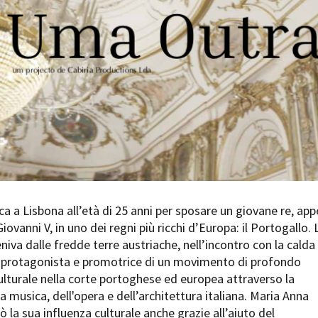
Days
Locarno F
LOCATION GUIDE
Mostra I
e
Cinemato
FILM DATABASE
Toronto I
Festa de
BOOK DATABASE
Torino Fi
David di
NEWS
Nastri d
Premio S
CASTING
STRUME
EVENTI, SPECIALI
Location 
a a Lisbona all’età di 25 anni per sposare un giovane re, ap
Anteprime in Piemonte
Location
ovanni V, in uno dei regni più ricchi d’Europa: il Portogallo. 
TFI Torino Film Industry - Production
Newslet
niva dalle fredde terre austriache, nell’incontro con la calda
Days
Lavora c
à protagonista e promotrice di un movimento di profondo
Avenue Cove - Erasmus +
ent Fund
Stage - T
lturale nella corte portoghese ed europea attraverso la
Guarda che storia!
Elenco O
 musica, dell'opera e dell’architettura italiana. Maria Anna
La Grazia - Immagini e location della
affidame
ò la sua influenza culturale anche grazie all’aiuto del
Torino di Paolo Sorrentino