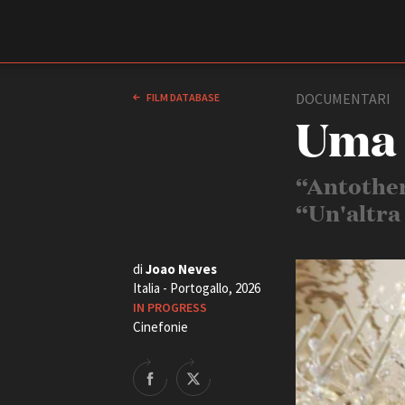
Film Commission
Torino Piemonte
DOCUMENTARI
FILM DATABASE
Uma 
“Antother
“Un'altra
di
Joao Neves
Italia - Portogallo, 2026
ABOUT
IN PROGRESS
Chi siamo
Cinefonie
Storia della Fondazione
Contatti
La sede
Partner