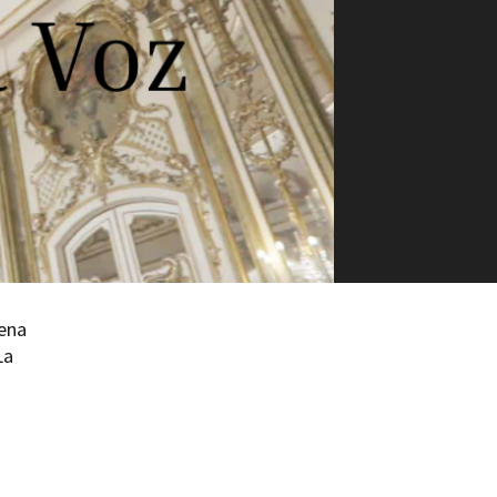
ilm Festival
nternazionale d’Arte
grafica Venezia
nternational Film Festival
l Cinema di Roma
lm Festival
 Donatello
’Argento
olinas
NTI
- Accedi al tuo profilo
pena
 - Nuovo utente
La
ter
on noi
irocini - Scuola e Lavoro
peratori Economici per
nto lavori in economia