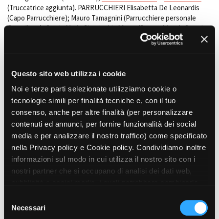
(Truccatrice aggiunta). PARRUCCHIERI Elisabetta De Leonardis
(Capo Parrucchiere); Mauro Tamagnini (Parrucchiere personale
Castellitto); Grazia Maria Giorgi e
Lia Mineo
(Parrucchiere); Caterina
Losti, Piero Mastrogiacomo e Andrea Alberto Del Conte
(Parrucchieri aggiunti).
AIUTO REGIA
Questo sito web utilizza i cookie
Raffaele Androsiglio e
Simone Rosso
Noi e terze parti selezionate utilizziamo cookie o
CASTING
Luana Velliscig
(Coordinatore AOSM Torino); Antonella Cirillo
tecnologie simili per finalità tecniche e, con il tuo
(Assistente AOSM)
consenso, anche per altre finalità (per personalizzare
contenuti ed annunci, per fornire funzionalità dei social
SEGRETARIO DI EDIZIONE
Anna Belluccio
media e per analizzare il nostro traffico) come specificato
nella Privacy policy e Cookie policy. Condividiamo inoltre
ALTRI CREDITS
informazioni sul modo in cui utilizza il nostro sito con i
PRODUZIONE
Elena Gnisci
,
Cristina Vecchio
e
Davide Spina
(Location Manager
nostri partner che si occupano di analisi dei dati web,
Piemonte); Stefania De Luca (Coordinatrice di produzione); Valeria
pubblicità e social media, i quali potrebbero combinarle
Lacarra (Assistente Coordinatrice di produzione su Torino);
con altre informazioni che ha fornito loro o che hanno
S
Giacomo Fossati,
Marco Intellicato
,
Giulia Mello Ceresa
, Matteo
raccolto dal suo utilizzo dei loro servizi. Puoi liberamente
Necessari
e
Orlando, Arturo Compagnoni, Edoardo Frigerio e
Amedeo
prestare, rifiutare o revocare il tuo consenso, in qualsiasi