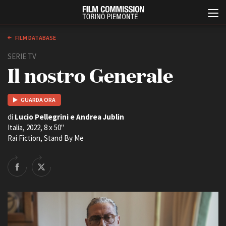
FILM DATABASE
SERIE TV
Il nostro Generale
GUARDA ORA
di
Lucio Pellegrini e Andrea Jublin
Italia, 2022, 8 x 50''
Italiano
English
Rai Fiction, Stand By Me
ABOUT
EVENTI, SPECIALI
Chi siamo
Anteprime in Piemonte
Storia della Fondazione
TFI Torino Film Industry -
Production Days
Contatti
Avenue Cove - Erasmus +
La sede
Guarda che storia!
Partner