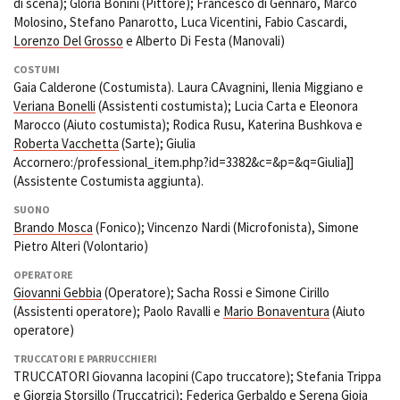
di scena); Gloria Bonini (Pittore); Francesco di Gennaro, Marco
Molosino, Stefano Panarotto, Luca Vicentini, Fabio Cascardi,
Lorenzo Del Grosso
e Alberto Di Festa (Manovali)
COSTUMI
Gaia Calderone (Costumista). Laura CAvagnini, Ilenia Miggiano e
Veriana Bonelli
(Assistenti costumista); Lucia Carta e Eleonora
Marocco (Aiuto costumista); Rodica Rusu, Katerina Bushkova e
Roberta Vacchetta
(Sarte); Giulia
Accornero:/professional_item.php?id=3382&c=&p=&q=Giulia]]
(Assistente Costumista aggiunta).
SUONO
Brando Mosca
(Fonico); Vincenzo Nardi (Microfonista), Simone
Pietro Alteri (Volontario)
OPERATORE
Giovanni Gebbia
(Operatore); Sacha Rossi e Simone Cirillo
(Assistenti operatore); Paolo Ravalli e
Mario Bonaventura
(Aiuto
operatore)
TRUCCATORI E PARRUCCHIERI
TRUCCATORI Giovanna Iacopini (Capo truccatore); Stefania Trippa
e Giorgia Storsillo (Truccatrici);
Federica Gerbaldo
e
Serena Gioia