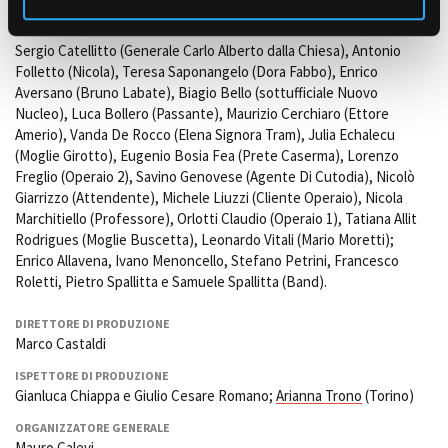
INTERPRETI
Sergio Catellitto (Generale Carlo Alberto dalla Chiesa), Antonio
Folletto (Nicola), Teresa Saponangelo (Dora Fabbo), Enrico
Aversano (Bruno Labate), Biagio Bello (sottufficiale Nuovo
Nucleo), Luca Bollero (Passante), Maurizio Cerchiaro (Ettore
Amerio), Vanda De Rocco (Elena Signora Tram), Julia Echalecu
(Moglie Girotto), Eugenio Bosia Fea (Prete Caserma), Lorenzo
Freglio (Operaio 2), Savino Genovese (Agente Di Cutodia), Nicolò
Giarrizzo (Attendente), Michele Liuzzi (Cliente Operaio), Nicola
Marchitiello (Professore), Orlotti Claudio (Operaio 1), Tatiana Allit
Rodrigues (Moglie Buscetta), Leonardo Vitali (Mario Moretti);
Enrico Allavena, Ivano Menoncello, Stefano Petrini, Francesco
Roletti, Pietro Spallitta e Samuele Spallitta (Band).
DIRETTORE DI PRODUZIONE
Marco Castaldi
ISPETTORE DI PRODUZIONE
Gianluca Chiappa e Giulio Cesare Romano;
Arianna Trono
(Torino)
ORGANIZZATORE GENERALE
Mauro Calevi