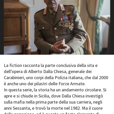
La Grazia - Immagini e
Rete regionale
location della Torino di Paolo
Bilancio sociale
Sorrentino
Amministrazione
Open Day
trasparente
Ciak in TOur!
Bandi e gare
Sostenibilità ambientale
FESTIVAL, MARKETS,
AWARDS
SERVIZI
International Film Festival
Servizi generali
Rotterdam
Location scouting
Berlinale Internationalen
Filmfestspiele Berlin
Spazi nella sede FCTP
La fiction racconta la parte conclusiva della vita e
Festival de Cannes
Sala Casting
dell’opera di Alberto Dalla Chiesa, generale dei
Biografilm Festival - Bio to B
Sala Paolo Tenna
Carabinieri, uno corpi della Polizia italiana, che dal 2000
Industry Days
è anche uno dei pilastri delle Forze Armate.
Locarno Film Festival
FILM FUNDS
In questa serie, la storia ha un andamento circolare. Si
Mostra Internazionale d’Arte
Piemonte Film Tv Fund
apre e si chiude in Sicilia, dove Dalla Chiesa investigò
Cinematografica Venezia
Piemonte Film Tv
sulla mafia nella prima parte della sua carriera, negli
Toronto International Film
Development Fund
Festival
anni Sessanta, e trovò la morte nel 1982. Ma il cuore
Piemonte Doc Film Fund
Festa del Cinema di Roma