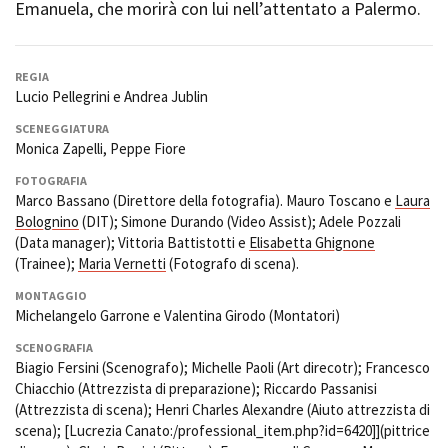
Emanuela, che morirà con lui nell’attentato a Palermo.
Amministrazione trasparente
REGIA
Bandi e gare
Lucio Pellegrini e Andrea Jublin
Contatti
SCENEGGIATURA
Privacy
Monica Zapelli, Peppe Fiore
Cookie policy
FOTOGRAFIA
Whistleblowing
Marco Bassano (Direttore della fotografia). Mauro Toscano e
Laura
Credits
Bolognino
(DIT); Simone Durando (Video Assist); Adele Pozzali
(Data manager); Vittoria Battistotti e
Elisabetta Ghignone
(Trainee);
Maria Vernetti
(Fotografo di scena).
MONTAGGIO
Michelangelo Garrone e Valentina Girodo (Montatori)
SCENOGRAFIA
Biagio Fersini (Scenografo); Michelle Paoli (Art direcotr); Francesco
Chiacchio (Attrezzista di preparazione); Riccardo Passanisi
(Attrezzista di scena); Henri Charles Alexandre (Aiuto attrezzista di
scena); [Lucrezia Canato:/professional_item.php?id=6420]](pittrice