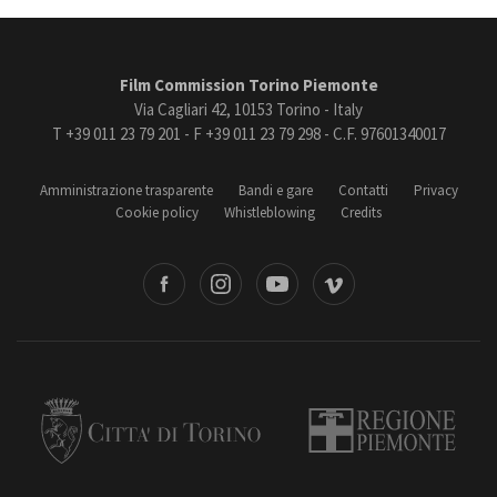
Film Commission Torino Piemonte
Via Cagliari 42, 10153 Torino - Italy
T +39 011 23 79 201 - F +39 011 23 79 298 - C.F. 97601340017
Amministrazione trasparente
Bandi e gare
Contatti
Privacy
Cookie policy
Whistleblowing
Credits
book
Instagram
Youtube
Vimeo
Torino
Regione Piemonte