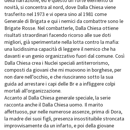
della narrazione, ed è questo un forte elemento di
Short Film Fund
Torino Film Festival
novità, si concentra al nord, dove Dalla Chiesa viene
David di Donatello
trasferito nel 1973 e vi opera sino al 1981 come
PRODUCTION GUIDE
Nastri d’Argento
Generale di Brigata e qui i nemici da combattre sono le
Società di produzione
Premio Solinas
Brigate Rosse. Nel combatterle, Dalla Chiesa ottiene
Strutture di servizio
risultati straordinari facendo ricorso alle sue doti
Professionisti
STRUMENTI
migliori, già sperimentate nella lotta contro la mafia:
Attrici-Attori
Location - Accedi al tuo
una lucidissima capacità di leggere il nemico che ha
Beginners
profilo
davanti e un genio organizzativo fuori dal comune. Così
Location - Nuovo utente
Dalla Chiesa crea i Nuclei speciali antiterrorismo,
LOCATION GUIDE
Newsletter
composti da giovani che mi muovono in borghese, per
Lavora con noi
non dare nell’occhio, e che riusciranno sotto la sua
FILM DATABASE
Stage - Tirocini - Scuola e
guida ad arrestare i capi delle Br e a infliggere colpi
Lavoro
mortali all’organizzazione.
Elenco Operatori Economici
BOOK DATABASE
Accanto al Dalla Chiesa generale speciale, la serie
per affidamento lavori in
economia
racconta anche il Dalla Chiesa uomo. Il marito
NEWS
affettuoso, pur nelle numerose assenze, prima di Dora,
la madre dei suoi figli, presenza insostituibile stroncata
CASTING
improvvisamente da un infarto, e poi della giovane