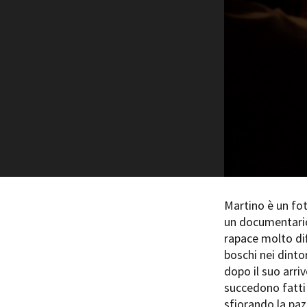
Rete regionale
Bilancio sociale
Amministrazione trasparent
Bandi e gare
Sostenibilità ambientale
SERVIZI
Servizi generali
Location scouting
Spazi nella sede FCTP
Sala Casting
Sala Paolo Tenna
Martino è un fo
un documentario 
FILM FUNDS
rapace molto dif
Piemonte Film Tv Fund
boschi nei dinto
Piemonte Film Tv Developm
dopo il suo arr
Piemonte Doc Film Fund
succedono fatti 
Short Film Fund
sfiorando la paz