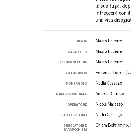
la sua fuga, dopo
intreccerà con i
una vita disagiat
Mauro Loverre
Amministrazione trasparente
B
REGIA
Mauro Loverre
SOGGETTO
Mauro Loverre
SCENEGGIATURA
Federico Torres
(D
FOTOGRAFIA
Nadia Cassago
MONTAGGIO
Andrea Dentico
MUSICA ORIGINALE
Nicola Marasso
OPERATORE
Nadia Cassago
EFFETTI SPECIALI
Chiara Beltramino, 
TRUCCATORI E
PARRUCCHIERI