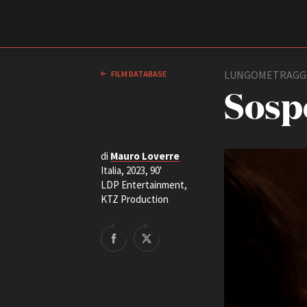
Film Commission
Torino Piemonte
LUNGOMETRAGG
FILM DATABASE
Sosp
di
Mauro Loverre
Italia, 2023, 90'
LDP Entertainment,
KTZ Production
ABOUT
Chi siamo
Storia della Fondazione
Contatti
La sede
Partner