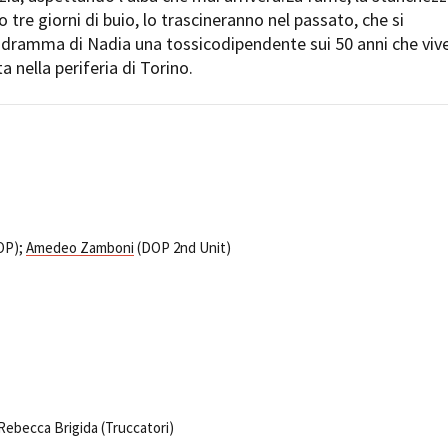
Open Day
 tre giorni di buio, lo trascineranno nel passato, che si
Ciak in TOur!
l dramma di Nadia una tossicodipendente sui 50 anni che viv
a nella periferia di Torino.
andi e gare
Contatti
Privacy
Cookie policy
Whistleblowing
Credi
OP);
Amedeo Zamboni
(DOP 2nd Unit)
Rebecca Brigida (Truccatori)