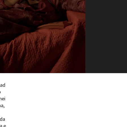
ilm Festival
nternazionale d’Arte
grafica Venezia
nternational Film Festival
l Cinema di Roma
lm Festival
 Donatello
’Argento
olinas
NTI
- Accedi al tuo profilo
 ad
 - Nuovo utente
o
ter
nei
on noi
ma,
irocini - Scuola e Lavoro
peratori Economici per
nda
nto lavori in economia
a e