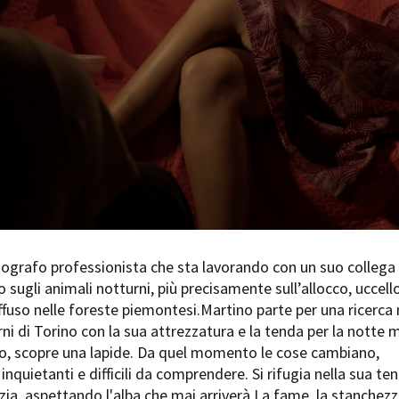
Days
Locarno F
LOCATION GUIDE
Mostra I
e
Cinemato
FILM DATABASE
Toronto I
Festa de
BOOK DATABASE
Torino Fi
David di
NEWS
Nastri d
Premio S
CASTING
STRUME
EVENTI, SPECIALI
Location 
tografo professionista che sta lavorando con un suo collega
Anteprime in Piemonte
Location
sugli animali notturni, più precisamente sull’allocco, uccell
TFI Torino Film Industry - Production
Newslet
fuso nelle foreste piemontesi.Martino parte per una ricerca 
Days
Lavora c
rni di Torino con la sua attrezzatura e la tenda per la notte 
Avenue Cove - Erasmus +
ent Fund
Stage - T
ivo, scopre una lapide. Da quel momento le cose cambiano,
Guarda che storia!
Elenco O
inquietanti e difficili da comprendere. Si rifugia nella sua te
La Grazia - Immagini e location della
affidame
Torino di Paolo Sorrentino
zia, aspettando l'alba che mai arriverà.La fame, la stanchezz