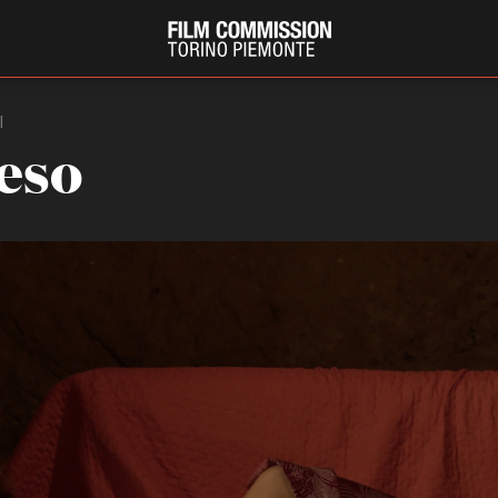
I
eso
PRODUCTION GUIDE
FESTIV
Società di produzione
Internat
Strutture di servizio
Berlinale
Filmfests
Professionisti
Festival
Attrici-Attori
Biografil
Beginners