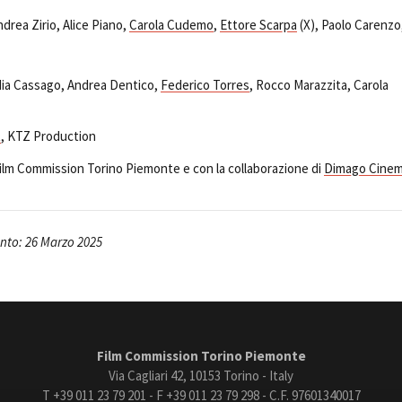
ndrea Zirio, Alice Piano,
Carola Cudemo
,
Ettore Scarpa
(X), Paolo Carenzo
dia Cassago, Andrea Dentico,
Federico Torres
, Rocco Marazzita, Carola
t
, KTZ Production
Film Commission Torino Piemonte e con la collaborazione di
Dimago Cine
to: 26 Marzo 2025
Film Commission Torino Piemonte
Via Cagliari 42, 10153 Torino - Italy
T +39 011 23 79 201 - F +39 011 23 79 298 - C.F. 97601340017