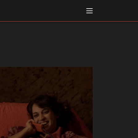
Italiano
English
AL, MARKETS, AWARDS
ional Film Festival Rotterdam
 Internationalen
piele Berlin
 de Cannes
m Festival - Bio to B Industry