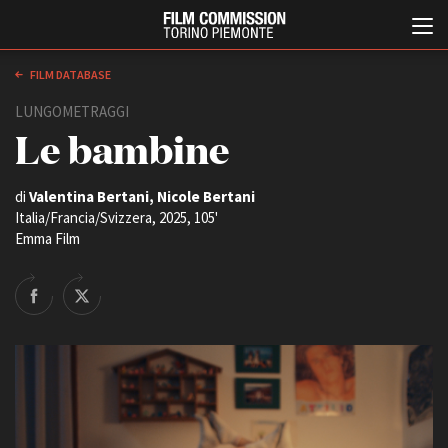
FILM DATABASE
LUNGOMETRAGGI
Le bambine
di
Valentina Bertani, Nicole Bertani
Italia/Francia/Svizzera, 2025, 105'
Emma Film
Italiano
English
ABOUT
EVENTI, SPECIALI
Chi siamo
Anteprime in Piemonte
Storia della Fondazione
TFI Torino Film Industry -
Production Days
Contatti
Avenue Cove - Erasmus +
La sede
Guarda che storia!
Partner