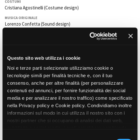
COSTUMI
Cristiana Agostinelli (Costume design)
MUSICA ORIGINALE
Amministrazione trasparente
Lorenzo Confetta (Sound design)
Bandi e gare
SUONO
Contatti
Alessandro Bianchi
Privacy
ALTRI CREDITS
Cookie policy
Valentina Cortesi (Coordinatrice di Produzione); Anna Kather (Ass.
Questo sito web utilizza i cookie
Whistleblowing
Coordinatrice di Prod);
Ivano Coia
(Segretario di Produzione);
Paolo
Credits
Noi e terze parti selezionate utilizziamo cookie o
Polacchi
,
Giorgio Ficarra
e
Ruggero Gioia
(A.to Segretario di
tecnologie simili per finalità tecniche e, con il tuo
Produzione).
consenso, anche per altre finalità (per personalizzare
Jordan Beljuli
(Facilities).
contenuti ed annunci, per fornire funzionalità dei social
Giuseppe Rinaldi
(pilota droni).
media e per analizzare il nostro traffico) come specificato
Driving Vintage
(Noleggio mezzi di scena)
nella Privacy policy e Cookie policy. Condividiamo inoltre
informazioni sul modo in cui utilizza il nostro sito con i
Il Vassoio Volante Torino
(Catering)
nostri partner che si occupano di analisi dei dati web,
pubblicità e social media, i quali potrebbero combinarle
INTERPRETI
con altre informazioni che ha fornito loro o che hanno
S
Mia Ferricelli, Agnese Scazza e Petra Scheggia, Clara Tramontano,