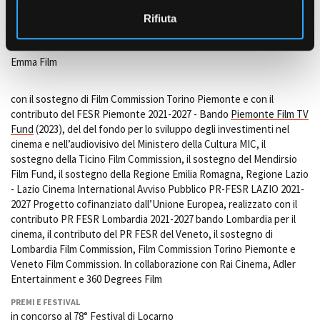
Cinédokké, Manny Films, Mathematic, Intramovies e RSI
Rifiuta
Radiotelevisione svizzera e l'Ufficio federale della cultura (UFC)
PRODUZIONE
Emma Film
con il sostegno di Film Commission Torino Piemonte e con il
contributo del FESR Piemonte 2021-2027 - Bando
Piemonte Film TV
Fund
(2023), del del fondo per lo sviluppo degli investimenti nel
cinema e nell’audiovisivo del Ministero della Cultura MIC, il
sostegno della Ticino Film Commission, il sostegno del Mendirsio
Film Fund, il sostegno della Regione Emilia Romagna, Regione Lazio
- Lazio Cinema International Avviso Pubblico PR-FESR LAZIO 2021-
2027 Progetto cofinanziato dall’Unione Europea, realizzato con il
contributo PR FESR Lombardia 2021-2027 bando Lombardia per il
cinema, il contributo del PR FESR del Veneto, il sostegno di
Lombardia Film Commission, Film Commission Torino Piemonte e
Veneto Film Commission. In collaborazione con Rai Cinema, Adler
Entertainment e 360 Degrees Film
PREMI E FESTIVAL
in concorso al 78° Festival di Locarno