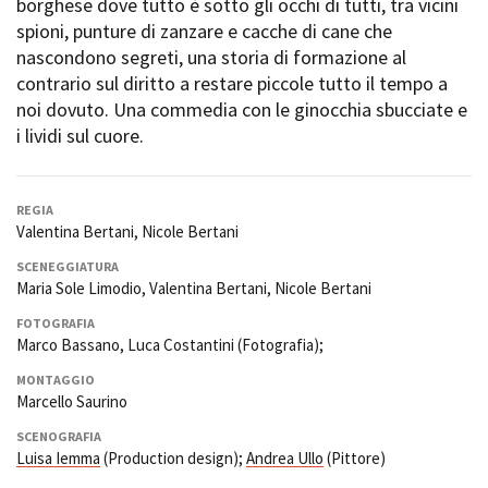
borghese dove tutto è sotto gli occhi di tutti, tra vicini
Short Film Fund
Torino Film Festival
spioni, punture di zanzare e cacche di cane che
David di Donatello
nascondono segreti, una storia di formazione al
PRODUCTION GUIDE
Nastri d’Argento
contrario sul diritto a restare piccole tutto il tempo a
Società di produzione
Premio Solinas
noi dovuto. Una commedia con le ginocchia sbucciate e
Strutture di servizio
i lividi sul cuore.
Professionisti
STRUMENTI
Attrici-Attori
Location - Accedi al tuo
Beginners
profilo
REGIA
Location - Nuovo utente
Valentina Bertani, Nicole Bertani
LOCATION GUIDE
Newsletter
SCENEGGIATURA
Lavora con noi
Maria Sole Limodio, Valentina Bertani, Nicole Bertani
FILM DATABASE
Stage - Tirocini - Scuola e
Lavoro
FOTOGRAFIA
Marco Bassano, Luca Costantini (Fotografia);
Elenco Operatori Economici
BOOK DATABASE
per affidamento lavori in
MONTAGGIO
economia
Marcello Saurino
NEWS
SCENOGRAFIA
Luisa Iemma
(Production design);
Andrea Ullo
(Pittore)
CASTING