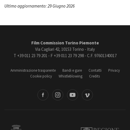
Ultimo aggiornamento: 29 Giugno 2026
Film Commission Torino Piemonte
Via Cagliari 42, 10153 Torino - Italy
T +39 011 23 79 201 - F +39 011 23 79 298 - C.F. 97601340017
Amministrazione trasparente
Bandi e gare
Contatti
Privacy
Cookie policy
Whistleblowing
Credits
book
Instagram
Youtube
Vimeo
Torino
Regione Piemonte