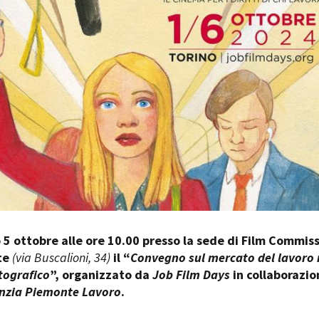
Days
Locarno F
LOCATION GUIDE
Mostra I
e
Cinemato
FILM DATABASE
Toronto I
Festa de
BOOK DATABASE
Torino Fi
David di
NEWS
Nastri d
Premio S
CASTING
STRUME
EVENTI, SPECIALI
Location 
Anteprime in Piemonte
Location
TFI Torino Film Industry - Production
 5 ottobre alle ore 10.00 presso la sede di Film Commis
Newslet
Days
te
(via Buscalioni, 34)
il “
Convegno sul mercato del lavoro 
Lavora c
Avenue Cove - Erasmus +
ent Fund
tografico
”, organizzato da
Job Film Days
in collaborazio
Stage - T
Guarda che storia!
nzia Piemonte Lavoro
.
Elenco O
La Grazia - Immagini e location della
affidame
Torino di Paolo Sorrentino