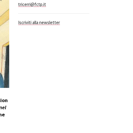
tricerri@fctp.it
ilm Festival
nternazionale d’Arte
grafica Venezia
Iscriviti alla newsletter
nternational Film Festival
l Cinema di Roma
lm Festival
 Donatello
’Argento
olinas
NTI
- Accedi al tuo profilo
 - Nuovo utente
sion
ter
nel
on noi
ne
irocini - Scuola e Lavoro
peratori Economici per
nto lavori in economia