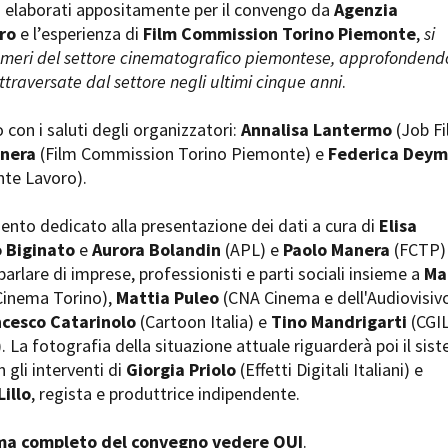
ti elaborati appositamente per il convengo da
Agenzia
Open Day
ro
e l’esperienza di
Film Commission Torino Piemonte
,
si
Ciak in TOur!
umeri del settore cinematografico piemontese, approfondendo
ttraversate dal settore negli ultimi cinque anni
.
o con i saluti degli organizzatori:
Annalisa Lantermo
(Job F
andi e gare
Contatti
Privacy
Cookie policy
Whistleblowing
Credi
anera
(Film Commission Torino Piemonte) e
Federica Dey
te Lavoro).
nto dedicato alla presentazione dei dati a cura di
Elisa
o Biginato
e
Aurora Bolandin
(APL) e
Paolo Manera
(FCTP)
parlare di imprese, professionisti e parti sociali insieme a
Ma
Cinema Torino),
Mattia Puleo
(CNA Cinema e dell'Audiovisiv
ncesco Catarinolo
(Cartoon Italia) e
Tino Mandrigarti
(CGIL
. La fotografia della situazione attuale riguarderà poi il sis
 gli interventi di
Giorgia Priolo
(Effetti Digitali Italiani) e
illo
, regista e produttrice indipendente.
mma completo del convegno vedere
QUI
.