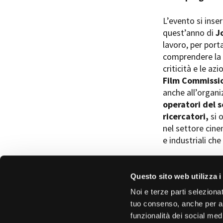
L’evento si inse
quest’anno di
J
lavoro, per port
comprendere la r
criticità e le az
Film Commissi
anche all’organiz
operatori del s
ricercatori,
si o
nel settore cine
e industriali che
Questo sito web utilizza i
Noi e terze parti selezionat
tuo consenso, anche per alt
funzionalità dei social med