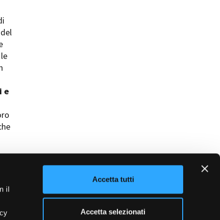
di
 del
e
 le
n
i e
oro
che
Accetta tutti
 il
Accetta selezionati
acy