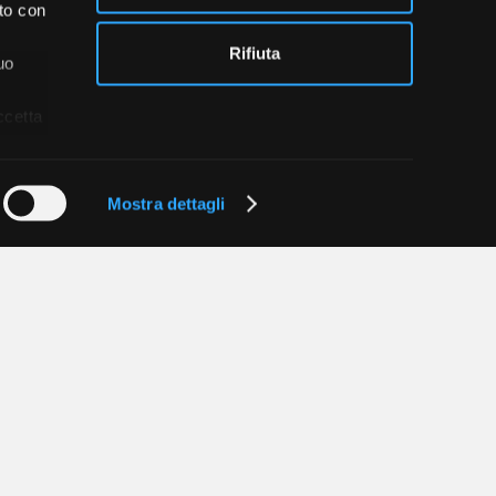
ito con
Rifiuta
uo
ccetta
blowing
Credits
Mostra dettagli