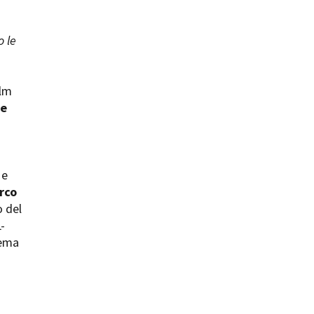
 le
ilm
ts
me
 e
rco
o del
-
tema