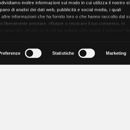
dividiamo inoltre informazioni sul modo in cui utilizza il nostro s
pano di analisi dei dati web, pubblicità e social media, i quali
altre informazioni che ha fornito loro o che hanno raccolto dal s
uoi liberamente prestare, rifiutare o revocare il tuo consenso, in
Film Commission Torino Piemonte
Via Cagliari 42, 10153 Torino - Italy
onsentire all’utilizzo di tali tecnologie utilizzando il pulsante “A
T +39 011 23 79 201 - F +39 011 23 79 298 - C.F. 97601340017
nformativa, continui senza accettare.
trasparente
Bandi e gare
Contatti
Privacy
Cookie policy
Whistle
Preferenze
Statistiche
Marketing
book
Instagram
Youtube
Vimeo
Torino
Regione Piemonte