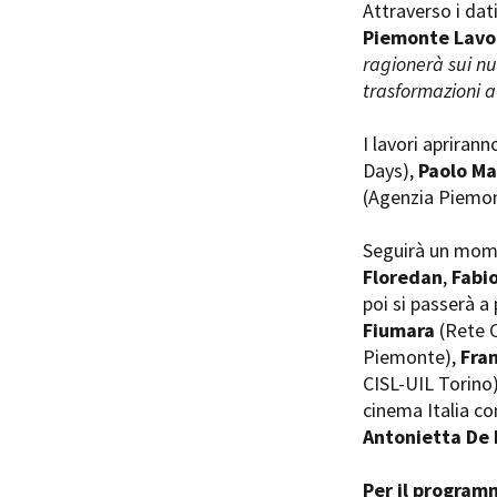
Attraverso i da
Piemonte Lavo
ragionerà sui n
trasformazioni a
I lavori aprirann
Amministrazione trasparente
B
Days),
Paolo M
(Agenzia Piemon
Seguirà un mome
Floredan
,
Fabi
poi si passerà a 
Fiumara
(Rete 
Piemonte),
Fra
CISL-UIL Torino)
cinema Italia con
Antonietta De L
Per il progra