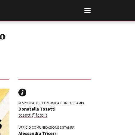
o
Italiano
English
AL, MARKETS, AWARDS
RESPONSABILE COMUNICAZIONE E STAMPA
ional Film Festival Rotterdam
Donatella Tosetti
 Internationalen
tosetti@fctp.it
piele Berlin
 de Cannes
UFFICIO COMUNICAZIONE E STAMPA
m Festival - Bio to B Industry
Alessandra Tricerri