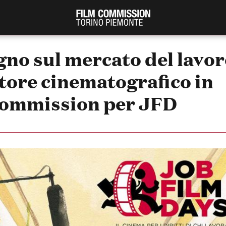
no sul mercato del lavor
ttore cinematografico in
Commission per JFD
PRODUCTION GUIDE
FESTIV
Società di produzione
Internat
Strutture di servizio
Berlinale
Filmfests
Professionisti
Festival
Attrici-Attori
Biografil
Beginners