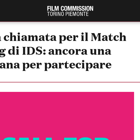
 chiamata per il Match
 di IDS: ancora una
ana per partecipare
PRODUCTION GUIDE
FESTIV
Società di produzione
Internat
Strutture di servizio
Berlinale
Filmfests
Professionisti
Festival
Attrici-Attori
Biografil
Beginners