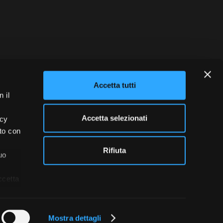
blowing
Credits
Accetta tutti
 il
Accetta selezionati
acy
ito con
Rifiuta
uo
ccetta
Mostra dettagli