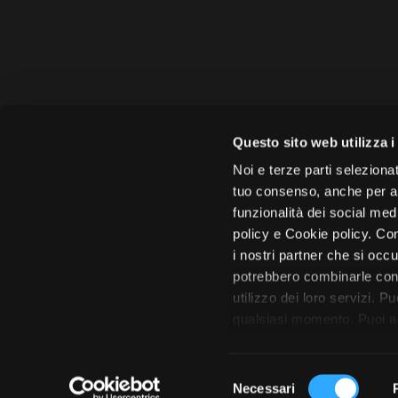
Amministrazione 
Questo sito web utilizza i
Face
Noi e terze parti selezionat
tuo consenso, anche per alt
funzionalità dei social med
policy e Cookie policy. Con
i nostri partner che si occu
Città di 
potrebbero combinarle con 
utilizzo dei loro servizi. P
qualsiasi momento. Puoi acc
tutto”. Chiudendo questa i
S
Necessari