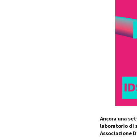
Rete regionale
Bilancio sociale
Amministrazione trasparent
Bandi e gare
Sostenibilità ambientale
SERVIZI
Servizi generali
Location scouting
Spazi nella sede FCTP
Sala Casting
Sala Paolo Tenna
FILM FUNDS
Piemonte Film Tv Fund
Piemonte Film Tv Developm
Ancora una set
Piemonte Doc Film Fund
laboratorio di 
Short Film Fund
Associazione D