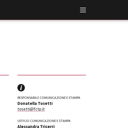
Italiano
English
AL, MARKETS, AWARDS
RESPONSABILE COMUNICAZIONE E STAMPA
ional Film Festival Rotterdam
Donatella Tosetti
 Internationalen
tosetti@fctp.it
piele Berlin
 de Cannes
UFFICIO COMUNICAZIONE E STAMPA
m Festival - Bio to B Industry
Alessandra Tricerri