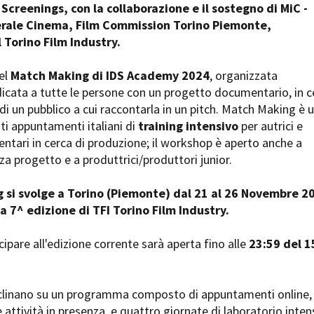
 Screenings, con la collaborazione e il sostegno di MiC -
Open Day
rale Cinema, Film Commission Torino Piemonte,
Ciak in TOur!
 Torino Film Industry.
el
Match Making di IDS Academy 2024
, organizzata
icata a tutte le persone con un progetto documentario, in c
andi e gare
Contatti
Privacy
Cookie policy
Whistleblowing
Credi
di un pubblico a cui raccontarla in un pitch. Match Making è 
ti appuntamenti italiani di
training intensivo
per autrici e
ntari in cerca di produzione; il workshop è aperto anche a
za progetto e a produttrici/produttori junior.
g si svolge a Torino (Piemonte) dal 21 al 26 Novembre 2
la 7^ edizione di TFI Torino Film Industry.
cipare all'edizione corrente sarà aperta fino alle
23:59 del 1
declinano su un programma composto di appuntamenti online,
e attività in presenza, e quattro giornate di laboratorio inten