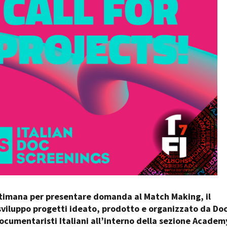
Days
Locarno F
LOCATION GUIDE
Mostra I
e
Cinemato
FILM DATABASE
Toronto I
Festa de
BOOK DATABASE
Torino Fi
David di
NEWS
Nastri d
Premio S
CASTING
STRUME
EVENTI, SPECIALI
Location 
Anteprime in Piemonte
Location
TFI Torino Film Industry - Production
Newslet
Days
Lavora c
Avenue Cove - Erasmus +
ent Fund
timana per presentare domanda al Match Making, il
Stage - T
Guarda che storia!
sviluppo progetti ideato, prodotto e organizzato da Doc/
Elenco O
La Grazia - Immagini e location della
affidame
ocumentaristi Italiani all’interno della sezione Academ
Torino di Paolo Sorrentino