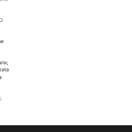
Ci
he
rio;
zzata
y
k
.