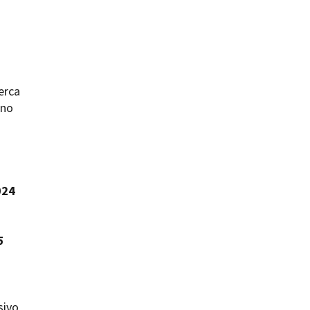
erca
ts
uno
024
5
sivo