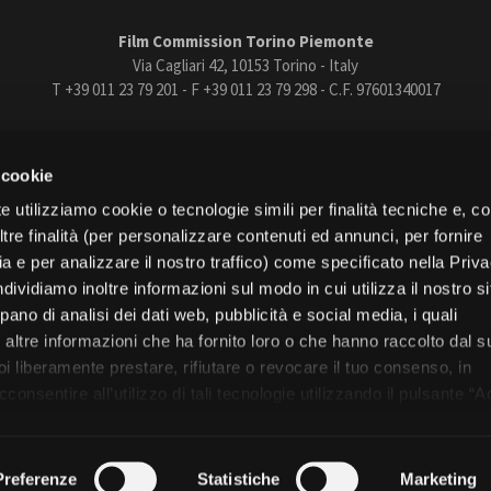
Film Commission Torino Piemonte
Via Cagliari 42, 10153 Torino - Italy
T +39 011 23 79 201 - F +39 011 23 79 298 - C.F. 97601340017
trasparente
Bandi e gare
Contatti
Privacy
Cookie policy
Whistle
 cookie
book
Instagram
Youtube
Vimeo
e utilizziamo cookie o tecnologie simili per finalità tecniche e, con
re finalità (per personalizzare contenuti ed annunci, per fornire
ia e per analizzare il nostro traffico) come specificato nella Priv
dividiamo inoltre informazioni sul modo in cui utilizza il nostro s
pano di analisi dei dati web, pubblicità e social media, i quali
Torino
altre informazioni che ha fornito loro o che hanno raccolto dal s
Regione Piemonte
uoi liberamente prestare, rifiutare o revocare il tuo consenso, in
onsentire all’utilizzo di tali tecnologie utilizzando il pulsante “A
nformativa, continui senza accettare.
© 2026 Fondazione Film Commission Torino Piemonte. Tutti i diritti riservati.
Preferenze
Statistiche
Marketing