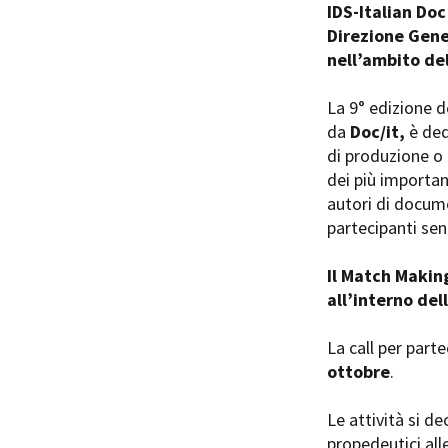
IDS-Italian Doc
Direzione Gene
nell’ambito del
La 9° edizione d
da
Doc/it,
è ded
Amministrazione trasparente
B
di produzione o 
dei più importan
autori di docume
partecipanti sen
Il Match Makin
all’interno del
La call per parte
ottobre
.
Le attività si 
propedeutici all