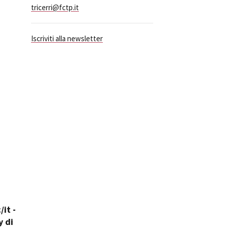
tricerri@fctp.it
ilm Festival
nternazionale d’Arte
grafica Venezia
Iscriviti alla newsletter
nternational Film Festival
l Cinema di Roma
lm Festival
 Donatello
’Argento
olinas
NTI
- Accedi al tuo profilo
 - Nuovo utente
ter
on noi
irocini - Scuola e Lavoro
it -
peratori Economici per
nto lavori in economia
y di