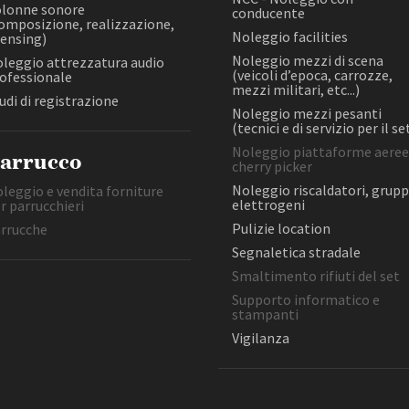
etc...)
lonne sonore
conducente
Open Day
Laboratorio di post-produzione
omposizione, realizzazione,
Noleggio mezzi pesanti (tecnic
(post-produzione e montaggio
Ciak in TOur!
Noleggio facilities
censing)
di servizio per il set)
video, post-produzione e
Noleggio mezzi di scena
leggio attrezzatura audio
Noleggio piattaforme aeree,
missaggio audio)
(veicoli d’epoca, carrozze,
ofessionale
cherry picker
mezzi militari, etc...)
NCC - Noleggio con conducente
udi di registrazione
Noleggio riscaldatori, gruppi
Noleggio mezzi pesanti
Noleggio arredamento e props
elettrogeni
(tecnici e di servizio per il se
andi e gare
Contatti
Privacy
Cookie policy
Whistleblowing
Credi
Noleggio piattaforme aeree
arrucco
cherry picker
FILTRA
RESET
Noleggio riscaldatori, grupp
leggio e vendita forniture
elettrogeni
r parrucchieri
Pulizie location
rrucche
Segnaletica stradale
Smaltimento rifiuti del set
Supporto informatico e
stampanti
Vigilanza