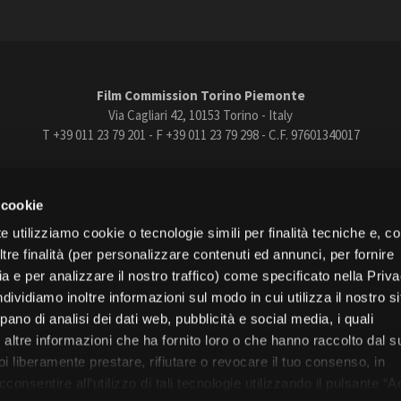
Film Commission Torino Piemonte
Via Cagliari 42, 10153 Torino - Italy
T +39 011 23 79 201 - F +39 011 23 79 298 - C.F. 97601340017
trasparente
Bandi e gare
Contatti
Privacy
Cookie policy
Whistle
 cookie
book
Instagram
Youtube
Vimeo
e utilizziamo cookie o tecnologie simili per finalità tecniche e, con
re finalità (per personalizzare contenuti ed annunci, per fornire
ia e per analizzare il nostro traffico) come specificato nella Priv
dividiamo inoltre informazioni sul modo in cui utilizza il nostro s
pano di analisi dei dati web, pubblicità e social media, i quali
Torino
altre informazioni che ha fornito loro o che hanno raccolto dal s
Regione Piemonte
uoi liberamente prestare, rifiutare o revocare il tuo consenso, in
onsentire all’utilizzo di tali tecnologie utilizzando il pulsante “A