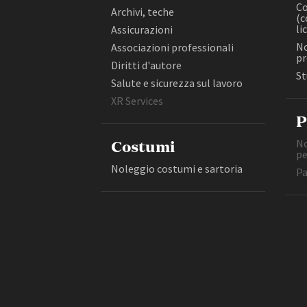
Colonne sonore (composizione,
Co
Archivi, teche
(c
realizzazione, licensing)
li
Assicurazioni
Copisteria grafica
No
Associazioni professionali
Costruzioni e allestimenti
pr
Diritti d'autore
Diritti d'autore
St
Salute e sicurezza sul lavoro
Amministrazione trasparente
B
XR Services
P
Costumi
No
pe
Noleggio costumi e sartoria
Pa