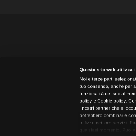
Amministrazione 
Questo sito web utilizza i
Face
Noi e terze parti selezionat
tuo consenso, anche per alt
funzionalità dei social med
policy e Cookie policy. Con
i nostri partner che si occu
Città di 
potrebbero combinarle con 
utilizzo dei loro servizi. P
qualsiasi momento. Puoi acc