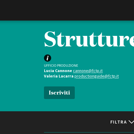
Film Commission
Torino Piemonte
Strutture
UFFICIO PRODUZIONE
Lucia Cannone
cannone@fctp.it
Valeria Lacarra
productionguide@fctp.it
Iscriviti
ABOUT
Chi siamo
Storia della Fondazione
Contatti
FILTRA
La sede
Partner