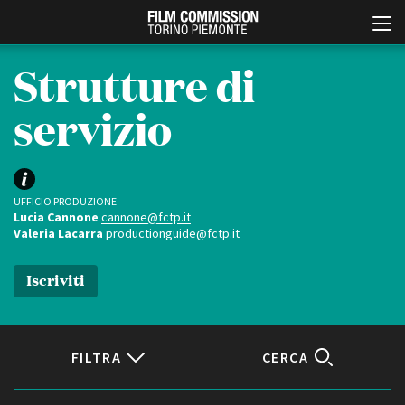
Strutture di
servizio
UFFICIO PRODUZIONE
Lucia Cannone
cannone@fctp.it
Valeria Lacarra
productionguide@fctp.it
Italiano
English
Iscriviti
ABOUT
EVENTI, SPECIALI
Chi siamo
Anteprime in Piemonte
Storia della Fondazione
TFI Torino Film Industry -
Production Days
FILTRA
CERCA
Contatti
Avenue Cove - Erasmus +
La sede
Guarda che storia!
Partner