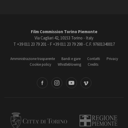
Film Commission Torino Piemonte
Via Cagliari 42, 10153 Torino - Italy
T +39 011 23 79 201 - F +39 011 23 79 298 - C.F. 97601340017
Amministrazione trasparente
Bandi e gare
Contatti
Privacy
Cookie policy
Whistleblowing
Credits
book
Instagram
Youtube
Vimeo
Torino
Regione Piemonte