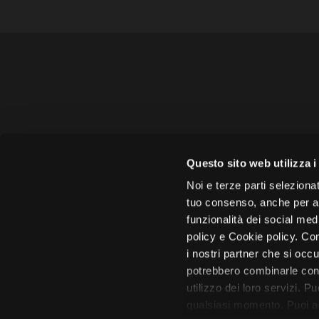
Amministrazione 
Questo sito web utilizza i
Face
Noi e terze parti selezionat
tuo consenso, anche per alt
funzionalità dei social med
policy e Cookie policy. Con
i nostri partner che si occu
Città di 
potrebbero combinarle con 
utilizzo dei loro servizi. P
qualsiasi momento. Puoi acc