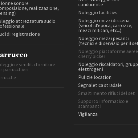
etc...)
lonne sonore
conducente
Open Day
Laboratorio di post-produzione
omposizione, realizzazione,
Noleggio mezzi pesanti (tecnic
(post-produzione e montaggio
Ciak in TOur!
Noleggio facilities
censing)
di servizio per il set)
video, post-produzione e
Noleggio mezzi di scena
leggio attrezzatura audio
Noleggio piattaforme aeree,
missaggio audio)
(veicoli d’epoca, carrozze,
ofessionale
cherry picker
mezzi militari, etc...)
NCC - Noleggio con conducente
udi di registrazione
Noleggio riscaldatori, gruppi
Noleggio mezzi pesanti
Noleggio arredamento e props
elettrogeni
(tecnici e di servizio per il se
andi e gare
Contatti
Privacy
Cookie policy
Whistleblowing
Credi
Noleggio piattaforme aeree
arrucco
cherry picker
FILTRA
RESET
Noleggio riscaldatori, grupp
leggio e vendita forniture
elettrogeni
r parrucchieri
Pulizie location
rrucche
Segnaletica stradale
Smaltimento rifiuti del set
Supporto informatico e
stampanti
Vigilanza