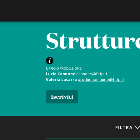
Film Commission
Torino Piemonte
Strutture
UFFICIO PRODUZIONE
Lucia Cannone
cannone@fctp.it
Valeria Lacarra
productionguide@fctp.it
Iscriviti
ABOUT
Chi siamo
Storia della Fondazione
Contatti
FILTRA
La sede
Partner