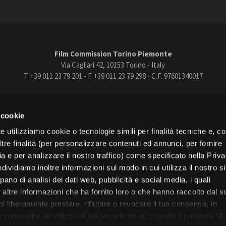
Film Commission Torino Piemonte
Via Cagliari 42, 10153 Torino - Italy
T +39 011 23 79 201 - F +39 011 23 79 298 - C.F. 97601340017
trasparente
Bandi e gare
Contatti
Privacy
Cookie policy
Whistle
 cookie
book
Instagram
Youtube
Vimeo
e utilizziamo cookie o tecnologie simili per finalità tecniche e, con
re finalità (per personalizzare contenuti ed annunci, per fornire
ia e per analizzare il nostro traffico) come specificato nella Priv
dividiamo inoltre informazioni sul modo in cui utilizza il nostro s
pano di analisi dei dati web, pubblicità e social media, i quali
Torino
altre informazioni che ha fornito loro o che hanno raccolto dal s
Regione Piemonte
uoi liberamente prestare, rifiutare o revocare il tuo consenso, in
onsentire all’utilizzo di tali tecnologie utilizzando il pulsante “A