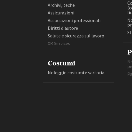
Colonne sonore (composizione,
Co
Archivi, teche
(c
realizzazione, licensing)
li
Assicurazioni
Copisteria grafica
No
Associazioni professionali
Costruzioni e allestimenti
pr
Diritti d'autore
Diritti d'autore
St
Salute e sicurezza sul lavoro
Amministrazione trasparente
B
XR Services
P
Costumi
No
pe
Noleggio costumi e sartoria
Pa