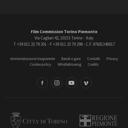
Film Commission Torino Piemonte
Via Cagliari 42, 10153 Torino - Italy
T +39 011 23 79 201 - F +39 011 23 79 298 - C.F. 97601340017
Amministrazione trasparente
Bandi e gare
Contatti
Privacy
Cookie policy
Whistleblowing
Credits
book
Instagram
Youtube
Vimeo
Torino
Regione Piemonte