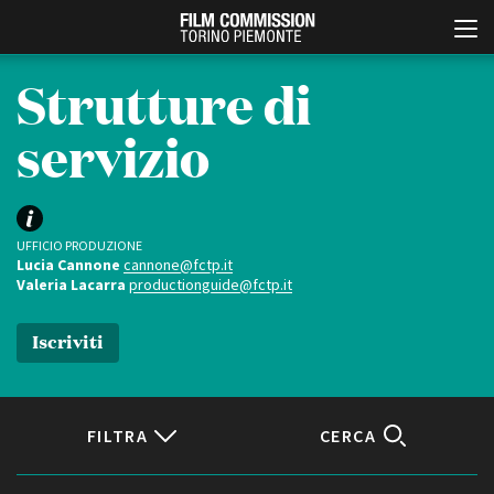
Strutture di
servizio
UFFICIO PRODUZIONE
Lucia Cannone
cannone@fctp.it
Valeria Lacarra
productionguide@fctp.it
Italiano
English
Iscriviti
ABOUT
EVENTI, SPECIALI
Chi siamo
Anteprime in Piemonte
Storia della Fondazione
TFI Torino Film Industry -
Production Days
FILTRA
CERCA
Contatti
Avenue Cove - Erasmus +
La sede
Guarda che storia!
Partner