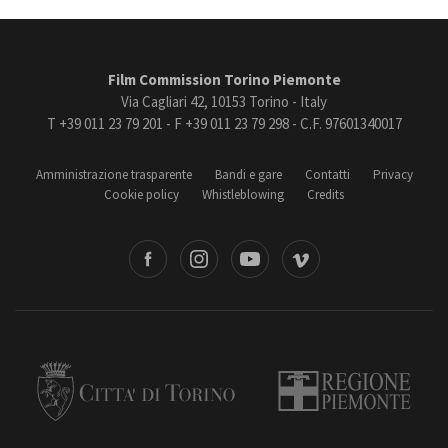
Film Commission Torino Piemonte
Via Cagliari 42, 10153 Torino - Italy
T +39 011 23 79 201 - F +39 011 23 79 298 - C.F. 97601340017
Amministrazione trasparente
Bandi e gare
Contatti
Privacy
Cookie policy
Whistleblowing
Credits
book
Instagram
Youtube
Vimeo
Torino
Regione Piemonte