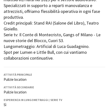
La Grazia - Immagini e
Rete regionale
Specializzati in supporto a reparti manovalanza e
location della Torino di Paolo
Bilancio sociale
attrezzisti, offriamo flessibilità operativa in ogni fase
Sorrentino
Amministrazione
produttiva.
Open Day
trasparente
Credit principali: Stand RAI (Salone del Libro), Teatro
Ciak in TOur!
Bandi e gare
Gioiello.
Sostenibilità ambientale
Serie tv: Il Conte di Montecristo, Gangs of Milano - Le
FESTIVAL, MARKETS,
AWARDS
nuove storie del Blocco, Cuori S3.
SERVIZI
International Film Festival
Lungometraggio: Artificial di Luca Guadagnino.
Servizi generali
Rotterdam
Spot per Lumen e Little Bull, con cui vantiamo
Location scouting
Berlinale Internationalen
collaborazioni continuative.
Filmfestspiele Berlin
Spazi nella sede FCTP
Festival de Cannes
Sala Casting
Biografilm Festival - Bio to B
Sala Paolo Tenna
ATTIVITÀ PRINCIPALE
Industry Days
Pulizie location
Locarno Film Festival
FILM FUNDS
ATTIVITÀ SECONDARIE
Mostra Internazionale d’Arte
Piemonte Film Tv Fund
Pulizie location
Cinematografica Venezia
Piemonte Film Tv
Toronto International Film
ESPERIENZA IN LUNGOMETRAGGI / SERIE TV
Development Fund
Festival
Sì
Piemonte Doc Film Fund
Festa del Cinema di Roma