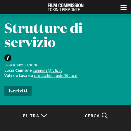
Strutture di
servizio
UFFICIO PRODUZIONE
Lucia Cannone
cannone@fctp.it
Valeria Lacarra
productionguide@fctp.it
Italiano
English
Iscriviti
ABOUT
EVENTI, SPECIALI
Chi siamo
Anteprime in Piemonte
Storia della Fondazione
TFI Torino Film Industry -
Production Days
FILTRA
CERCA
Contatti
Avenue Cove - Erasmus +
La sede
Guarda che storia!
Partner