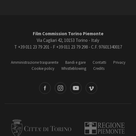
Film Commission Torino Piemonte
Via Cagliari 42, 10153 Torino - Italy
T +39 011 23 79 201 - F +39 011 23 79 298 - C.F. 97601340017
Amministrazione trasparente
Bandi e gare
Contatti
Privacy
Cookie policy
Whistleblowing
Credits
book
Instagram
Youtube
Vimeo
Torino
Regione Piemonte