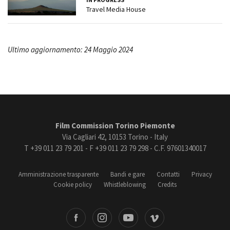
Travel Media House
Ultimo aggiornamento: 24 Maggio 2024
Film Commission Torino Piemonte
Via Cagliari 42, 10153 Torino - Italy
T +39 011 23 79 201 - F +39 011 23 79 298 - C.F. 97601340017
Amministrazione trasparente
Bandi e gare
Contatti
Privacy
Cookie policy
Whistleblowing
Credits
book
Instagram
Youtube
Vimeo