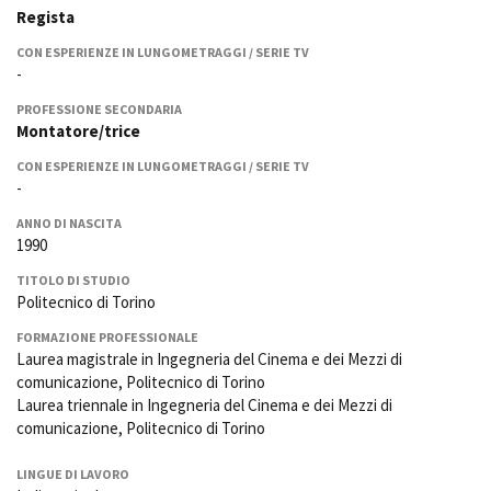
La Grazia - Immagini e
Regista
Rete regionale
location della Torino di Paolo
Bilancio sociale
Sorrentino
CON ESPERIENZE IN LUNGOMETRAGGI / SERIE TV
Amministrazione
-
Open Day
trasparente
Ciak in TOur!
PROFESSIONE SECONDARIA
Bandi e gare
Montatore/trice
Sostenibilità ambientale
FESTIVAL, MARKETS,
CON ESPERIENZE IN LUNGOMETRAGGI / SERIE TV
AWARDS
-
SERVIZI
International Film Festival
Servizi generali
Rotterdam
ANNO DI NASCITA
1990
Location scouting
Berlinale Internationalen
Filmfestspiele Berlin
Spazi nella sede FCTP
TITOLO DI STUDIO
Festival de Cannes
Politecnico di Torino
Sala Casting
Biografilm Festival - Bio to B
Sala Paolo Tenna
FORMAZIONE PROFESSIONALE
Industry Days
Laurea magistrale in Ingegneria del Cinema e dei Mezzi di
Locarno Film Festival
comunicazione, Politecnico di Torino
FILM FUNDS
Mostra Internazionale d’Arte
Laurea triennale in Ingegneria del Cinema e dei Mezzi di
Piemonte Film Tv Fund
Cinematografica Venezia
comunicazione, Politecnico di Torino
Piemonte Film Tv
Toronto International Film
Development Fund
Festival
LINGUE DI LAVORO
Piemonte Doc Film Fund
Festa del Cinema di Roma