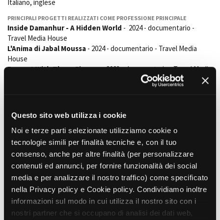
Italiano, inglese
Short Film Fund
Torino Film Festival
PRINCIPALI PROGETTI REALIZZATI COME PROFESSIONE PRINCIPALE
David di Donatello
Inside Damanhur - A Hidden World
- 2024 - documentario -
PRODUCTION GUIDE
Nastri d’Argento
Travel Media House
Società di produzione
Premio Solinas
L'Anima di Jabal Moussa
- 2024 - documentario - Travel Media
Strutture di servizio
House
Professionisti
Everest With Three Fingers
- 2023 - documentario - Travel Media
STRUMENTI
Attrici-Attori
House
Location - Accedi al tuo
Io sono il Mediterraneo
- 2022 - commercial - CISP
Beginners
profilo
Romano Cagnoni - Fotografo di Guerra
- 2021 - documentario -
Location - Nuovo utente
Travel Media House
LOCATION GUIDE
Newsletter
Questo sito web utilizza i cookie
Being With Refugees
- 2020 - documentari - Travel Media House
Lavora con noi
Noi e terze parti selezionate utilizziamo cookie o
Un Giorno Qualsiasi
- 2020 - cortometraggio - Frame For
FILM DATABASE
Stage - Tirocini - Scuola e
Breakfast, Fric Filo 2
tecnologie simili per finalità tecniche e, con il tuo
Lavoro
Se volete I peperoni a due euro…
- 2019 - documentario - FLAI
consenso, anche per altre finalità (per personalizzare
Elenco Operatori Economici
BOOK DATABASE
CGIL
contenuti ed annunci, per fornire funzionalità dei social
per affidamento lavori in
Dark Violet
- 2018 - cortometraggio - Frame for Breakfast, Fric Filo
economia
media e per analizzare il nostro traffico) come specificato
2
NEWS
nella Privacy policy e Cookie policy. Condividiamo inoltre
informazioni sul modo in cui utilizza il nostro sito con i
PRINCIPALI PROGETTI REALIZZATI COME PROFESSIONE SECONDARIA
CASTING
Scooter
- 2024 - lungometraggio - Stefano Alpini - Polis Film
nostri partner che si occupano di analisi dei dati web,