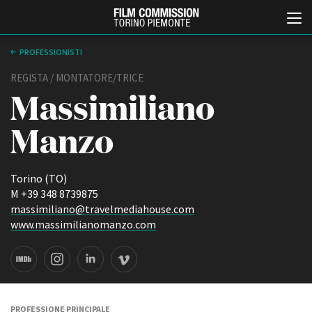
PROFESSIONISTI
REGISTA / MONTATORE/TRICE
Massimiliano
Manzo
Torino (TO)
Italiano
English
M +39 348 8739875
massimiliano@travelmediahouse.com
www.massimilianomanzo.com
ABOUT
EVENTI, SPECIALI
Chi siamo
Anteprime in Piemonte
Storia della Fondazione
TFI Torino Film Industry -
Production Days
Contatti
Avenue Cove - Erasmus +
La sede
Guarda che storia!
Partner
PROFESSIONE PRINCIPALE