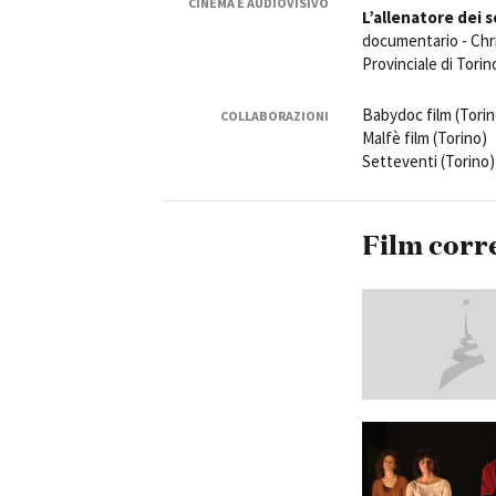
CINEMA E AUDIOVISIVO
L’allenatore dei s
documentario - Chri
Provinciale di Tori
Babydoc film (Torin
COLLABORAZIONI
Malfè film (Torino)
Amministrazione trasparente
B
Setteventi (Torino)
Film corr