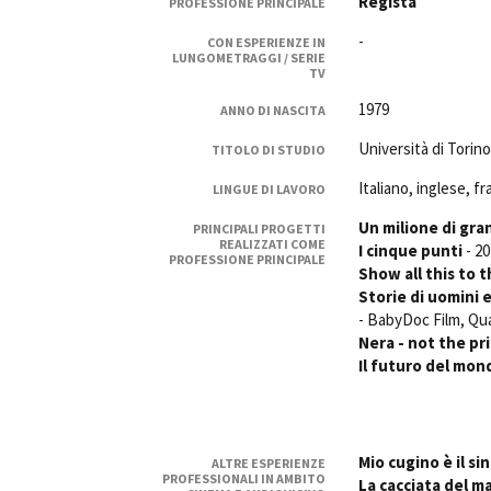
Regista
PROFESSIONE PRINCIPALE
Rete regionale
-
CON ESPERIENZE IN
Bilancio sociale
LUNGOMETRAGGI / SERIE
Amministrazione trasparent
TV
Bandi e gare
1979
ANNO DI NASCITA
Sostenibilità ambientale
Università di Torino
TITOLO DI STUDIO
SERVIZI
Italiano, inglese, f
LINGUE DI LAVORO
Servizi generali
Un milione di gran
PRINCIPALI PROGETTI
Location scouting
REALIZZATI COME
I cinque punti
- 2
Spazi nella sede FCTP
PROFESSIONE PRINCIPALE
Show all this to 
Sala Casting
Storie di uomini e
Sala Paolo Tenna
- BabyDoc Film, Qua
Nera - not the pr
FILM FUNDS
Il futuro del mond
Piemonte Film Tv Fund
Piemonte Film Tv Developm
Piemonte Doc Film Fund
Mio cugino è il s
ALTRE ESPERIENZE
Short Film Fund
PROFESSIONALI IN AMBITO
La cacciata del m