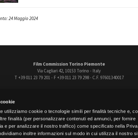
nto: 24 Maggio 2024
Film Commission Torino Piemonte
Via Cagliari 42, 10153 Torino - Italy
T +39 011 23 79 201 - F +39 011 23 79 298 - C.F. 97601340017
trasparente
Bandi e gare
Contatti
Privacy
Cookie policy
Whistle
 cookie
book
Instagram
Youtube
Vimeo
e utilizziamo cookie o tecnologie simili per finalità tecniche e, con
re finalità (per personalizzare contenuti ed annunci, per fornire
ia e per analizzare il nostro traffico) come specificato nella Priv
dividiamo inoltre informazioni sul modo in cui utilizza il nostro s