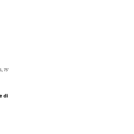
5, 75'
e di