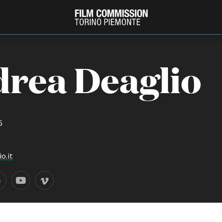
rea Deaglio
6
o.it
PRODUCTION GUIDE
FESTIV
Società di produzione
Internat
Strutture di servizio
Berlinale
Filmfests
Professionisti
Festival
Attrici-Attori
Biografil
Beginners