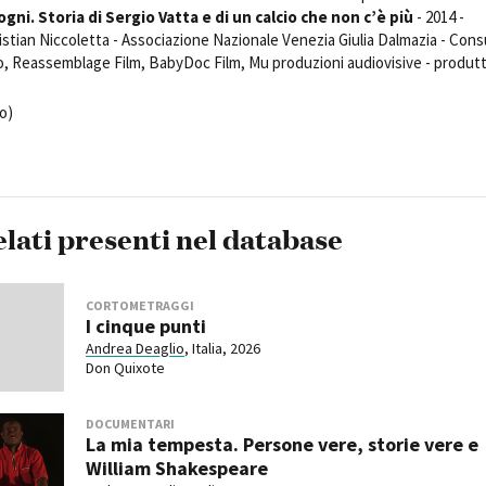
ogni. Storia di Sergio Vatta e di un calcio che non c’è più
Open Day
- 2014 -
stian Niccoletta - Associazione Nazionale Venezia Giulia Dalmazia - Cons
Ciak in TOur!
no, Reassemblage Film, BabyDoc Film, Mu produzioni audiovisive - produt
o)
andi e gare
Contatti
Privacy
Cookie policy
Whistleblowing
Credi
elati presenti nel database
CORTOMETRAGGI
I cinque punti
Andrea Deaglio
, Italia, 2026
Don Quixote
DOCUMENTARI
La mia tempesta. Persone vere, storie vere e
William Shakespeare