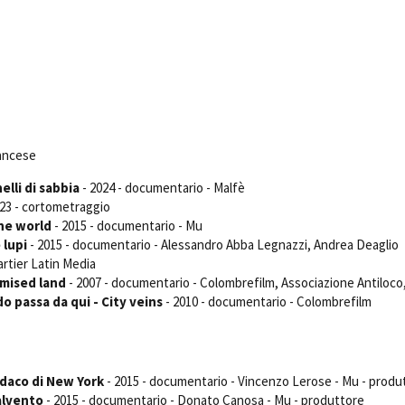
Days
Locarno F
LOCATION GUIDE
Mostra I
e
Cinemato
FILM DATABASE
Toronto I
Festa de
BOOK DATABASE
Torino Fi
David di
rancese
NEWS
Nastri d
elli di sabbia
- 2024 - documentario - Malfè
Premio S
023 - cortometraggio
CASTING
the world
- 2015 - documentario - Mu
STRUME
 lupi
- 2015 - documentario - Alessandro Abba Legnazzi, Andrea Deaglio
EVENTI, SPECIALI
Location 
rtier Latin Media
Anteprime in Piemonte
imised land
- 2007 - documentario - Colombrefilm, Associazione Antiloco
Location
TFI Torino Film Industry - Production
o passa da qui - City veins
- 2010 - documentario - Colombrefilm
Newslet
Days
Lavora c
Avenue Cove - Erasmus +
ent Fund
Stage - T
Guarda che storia!
Elenco O
indaco di New York
La Grazia - Immagini e location della
- 2015 - documentario - Vincenzo Lerose - Mu - produ
affidame
Torino di Paolo Sorrentino
alvento
- 2015 - documentario - Donato Canosa - Mu - produttore