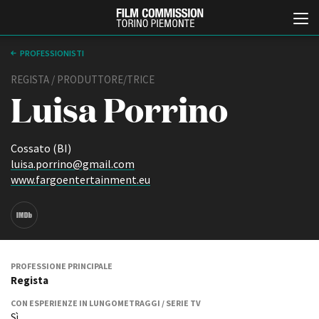
PROFESSIONISTI
REGISTA / PRODUTTORE/TRICE
Luisa Porrino
Cossato (BI)
luisa.porrino@gmail.com
www.fargoentertainment.eu
Italiano
English
ABOUT
EVENTI, SPECIALI
Chi siamo
Anteprime in Piemonte
Storia della Fondazione
TFI Torino Film Industry -
PROFESSIONE PRINCIPALE
Production Days
Regista
Contatti
Avenue Cove - Erasmus +
La sede
CON ESPERIENZE IN LUNGOMETRAGGI / SERIE TV
Guarda che storia!
Partner
Sì