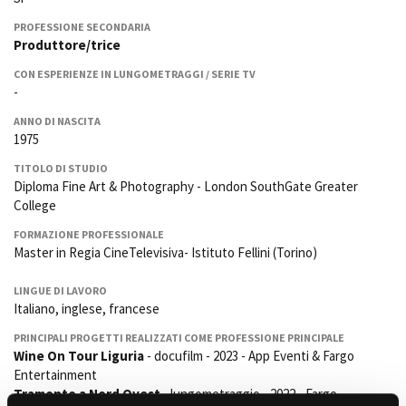
La Grazia - Immagini e
Rete regionale
location della Torino di Paolo
PROFESSIONE SECONDARIA
Bilancio sociale
Sorrentino
Produttore/trice
Amministrazione
Open Day
CON ESPERIENZE IN LUNGOMETRAGGI / SERIE TV
trasparente
Ciak in TOur!
-
Bandi e gare
Sostenibilità ambientale
ANNO DI NASCITA
FESTIVAL, MARKETS,
1975
AWARDS
SERVIZI
International Film Festival
TITOLO DI STUDIO
Servizi generali
Rotterdam
Diploma Fine Art & Photography - London SouthGate Greater
College
Location scouting
Berlinale Internationalen
Filmfestspiele Berlin
Spazi nella sede FCTP
FORMAZIONE PROFESSIONALE
Festival de Cannes
Sala Casting
Master in Regia CineTelevisiva- Istituto Fellini (Torino)
Biografilm Festival - Bio to B
Sala Paolo Tenna
Industry Days
LINGUE DI LAVORO
Locarno Film Festival
Italiano, inglese, francese
FILM FUNDS
Mostra Internazionale d’Arte
Piemonte Film Tv Fund
PRINCIPALI PROGETTI REALIZZATI COME PROFESSIONE PRINCIPALE
Cinematografica Venezia
Wine On Tour Liguria
- docufilm - 2023 - App Eventi & Fargo
Piemonte Film Tv
Toronto International Film
Entertainment
Development Fund
Festival
Tramonto a Nord Ovest
- lungometraggio - 2022 - Fargo
Piemonte Doc Film Fund
Festa del Cinema di Roma