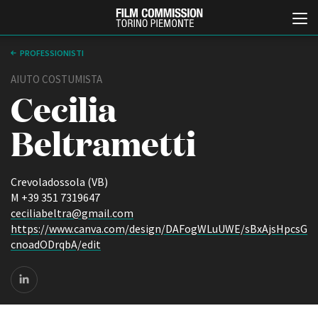
PROFESSIONISTI
AIUTO COSTUMISTA
Cecilia
Beltrametti
Crevoladossola (VB)
Italiano
English
M +39 351 7319647
ceciliabeltra@gmail.com
https://www.canva.com/design/DAFogWLuUWE/sBxAjsHpcsG
ABOUT
EVENTI, SPECIALI
cnoadODrqbA/edit
Chi siamo
Anteprime in Piemonte
Storia della Fondazione
TFI Torino Film Industry -
Production Days
Contatti
Avenue Cove - Erasmus +
La sede
Guarda che storia!
Partner