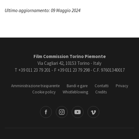
Ultimo aggiornamento: 09 Maggio 2024
Film Commission Torino Piemonte
Via Cagliari 42, 10153 Torino - Italy
T +39 011 23 79 201 - F +39 011 23 79 298 - C.F. 97601340017
Amministrazione trasparente
Bandi e gare
Contatti
Privacy
Cookie policy
Whistleblowing
Credits
book
Instagram
Youtube
Vimeo