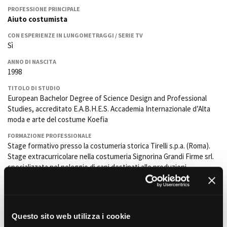
La Grazia - Immagini e
Rete regionale
PROFESSIONE PRINCIPALE
location della Torino di Paolo
Aiuto costumista
Bilancio sociale
Sorrentino
Amministrazione
CON ESPERIENZE IN LUNGOMETRAGGI / SERIE TV
Open Day
trasparente
Sì
Ciak in TOur!
Bandi e gare
ANNO DI NASCITA
Sostenibilità ambientale
1998
FESTIVAL, MARKETS,
AWARDS
TITOLO DI STUDIO
SERVIZI
International Film Festival
European Bachelor Degree of Science Design and Professional
Servizi generali
Rotterdam
Studies, accreditato E.A.B.H.E.S. Accademia Internazionale d’Alta
Location scouting
Berlinale Internationalen
moda e arte del costume Koefia
Filmfestspiele Berlin
Spazi nella sede FCTP
FORMAZIONE PROFESSIONALE
Festival de Cannes
Sala Casting
Stage formativo presso la costumeria storica Tirelli s.p.a. (Roma).
Biografilm Festival - Bio to B
Sala Paolo Tenna
Stage extracurricolare nella costumeria Signorina Grandi Firme srl.
Industry Days
specializzata nel noleggio di capi destinati alle produzioni
Locarno Film Festival
FILM FUNDS
cinematografiche. Esperienza nel ricollocamento dei costumi e
Mostra Internazionale d’Arte
riorganizzazione dell'archivio, fornendo particolare attenzione alle
Piemonte Film Tv Fund
Cinematografica Venezia
necessità dei costumisti per la presa in visione dei capi scelti.
Piemonte Film Tv
Toronto International Film
Preparazione della documentazione necessaria al noleggio e,
Development Fund
Festival
Questo sito web utilizza i cookie
successivamente controllo dei capi riconsegnati.
Piemonte Doc Film Fund
Festa del Cinema di Roma