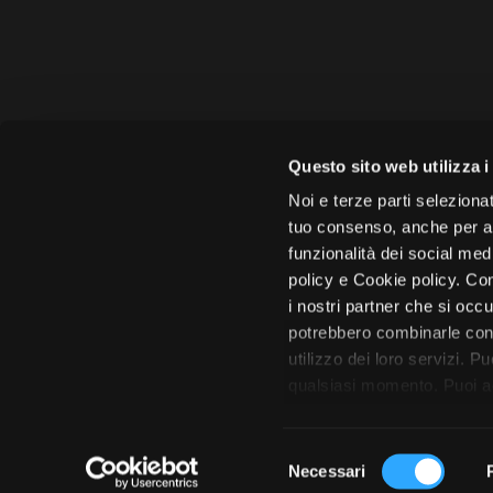
Amministrazione 
Questo sito web utilizza i
Face
Noi e terze parti selezionat
tuo consenso, anche per alt
funzionalità dei social med
policy e Cookie policy. Con
i nostri partner che si occu
Città di 
potrebbero combinarle con 
utilizzo dei loro servizi. P
qualsiasi momento. Puoi acc
tutto”. Chiudendo questa i
S
Necessari
e