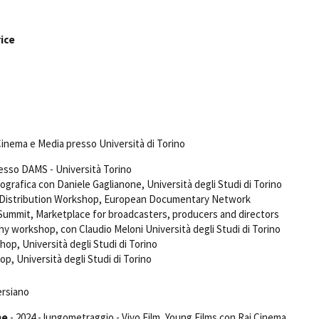
Days
Locarno F
LOCATION GUIDE
ice
Mostra I
e
Cinemato
FILM DATABASE
Toronto I
Festa de
BOOK DATABASE
Torino Fi
David di
NEWS
Nastri d
inema e Media presso Università di Torino
Premio S
CASTING
resso DAMS - Università Torino
grafica con Daniele Gaglianone, Università degli Studi di Torino
STRUME
 Distribution Workshop, European Documentary Network
EVENTI, SPECIALI
Location 
Summit, Marketplace for broadcasters, producers and directors
Anteprime in Piemonte
Location
 workshop, con Claudio Meloni Università degli Studi di Torino
TFI Torino Film Industry - Production
Newslet
op, Università degli Studi di Torino
Days
Lavora c
p, Università degli Studi di Torino
Avenue Cove - Erasmus +
ent Fund
Stage - T
Guarda che storia!
persiano
Elenco O
La Grazia - Immagini e location della
affidame
Torino di Paolo Sorrentino
me
- 2024 - lungometraggio - Vivo Film, Young Films con Rai Cinema