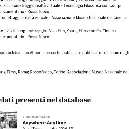
Open Day
21 - cortometraggio realtà virtuale - Tecnologia Filosofica con Coorpi
 documentario - Rossofuoco
Ciak in TOur!
ortometraggio realtà virtuale - Associazione Museo Nazionale del Cinema
me
- 2024 - lungometraggio - Vivo Film, Young Films con Rai Cinema
 documentario - Rossofuoco
andi e gare
Contatti
Privacy
Cookie policy
Whistleblowing
Credi
uppo rock iraniano Ahoora con cui ho pubblicato pubblicato tre album negli
oung Films, Roma; Rossofuoco, Torino; Associazione Museo Nazionale del
elati presenti nel database
LUNGOMETRAGGI
Anywhere Anytime
Milad Tangshir
, Italia, 2024, 85'