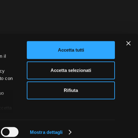
blowing
Credits
Accetta tutti
 il
Accetta selezionati
acy
ito con
Rifiuta
uo
ccetta
Mostra dettagli