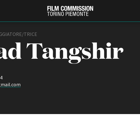
EGGIATORE/TRICE
ad Tangshir
94
gmail.com
PRODUCTION GUIDE
FESTIV
Società di produzione
Internat
Strutture di servizio
Berlinale
Filmfests
Professionisti
Festival
Attrici-Attori
Biografil
Beginners