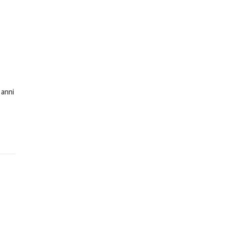
ts
 anni