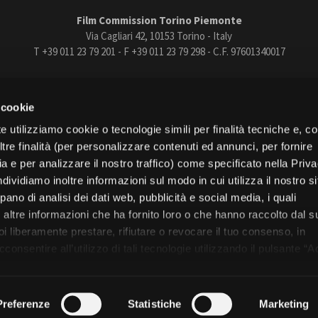
Film Commission Torino Piemonte
Via Cagliari 42, 10153 Torino - Italy
T +39 011 23 79 201 - F +39 011 23 79 298 - C.F. 97601340017
trasparente
Bandi e gare
Contatti
Privacy
Cookie policy
Whistle
 cookie
book
Instagram
Youtube
Vimeo
e utilizziamo cookie o tecnologie simili per finalità tecniche e, con
re finalità (per personalizzare contenuti ed annunci, per fornire
ia e per analizzare il nostro traffico) come specificato nella Priv
dividiamo inoltre informazioni sul modo in cui utilizza il nostro s
pano di analisi dei dati web, pubblicità e social media, i quali
Torino
altre informazioni che ha fornito loro o che hanno raccolto dal s
Regione Piemonte
uoi liberamente prestare, rifiutare o revocare il tuo consenso, in
onsentire all’utilizzo di tali tecnologie utilizzando il pulsante “A
nformativa, continui senza accettare.
© 2026 Fondazione Film Commission Torino Piemonte. Tutti i diritti riservati.
Preferenze
Statistiche
Marketing