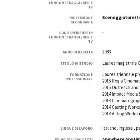
LUNGOMETRAGGI / SERIE
Rete regionale
TV
Bilancio sociale
Sceneggiatore/tr
PROFESSIONE
Amministrazione trasparent
SECONDARIA
Bandi e gare
-
CON ESPERIENZE IN
Sostenibilità ambientale
LUNGOMETRAGGI / SERIE
TV
SERVIZI
1983
ANNO DI NASCITA
Servizi generali
Laurea magistrale C
TITOLO DI STUDIO
Location scouting
Spazi nella sede FCTP
Laurea triennale p
FORMAZIONE
PROFESSIONALE
2015 Regia Cinemato
Sala Casting
2015 Outreach and
Sala Paolo Tenna
2014 Impact Media 
2014 Cinematography
FILM FUNDS
2014 Casting Worksh
Piemonte Film Tv Fund
2014 Acting Worksho
Piemonte Film Tv Developm
Piemonte Doc Film Fund
Italiano, inglese , 
LINGUE DI LAVORO
Short Film Fund
Anywhere Anyti
PRINCIPALI PROGETTI