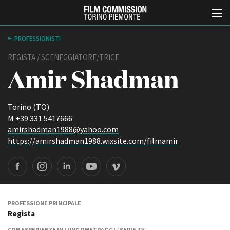
PROFESSIONISTI
REGISTA / SCENEGGIATORE/TRICE
Amir Shadman
Torino (TO)
M +39 331 5417666
amirshadman1988@yahoo.com
Italiano
English
https://amirshadman1988.wixsite.com/filmamir
ABOUT
EVENTI, SPECIALI
Chi siamo
Anteprime in Piemonte
Storia della Fondazione
TFI Torino Film Industry -
Production Days
Contatti
PROFESSIONE PRINCIPALE
Avenue Cove - Erasmus +
Regista
La sede
Guarda che storia!
Partner
CON ESPERIENZE IN LUNGOMETRAGGI / SERIE TV