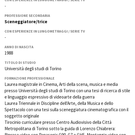
La Grazia - Immagini e
Rete regionale
-
location della Torino di Paolo
Bilancio sociale
Sorrentino
PROFESSIONE SECONDARIA
Amministrazione
Sceneggiatore/trice
Open Day
trasparente
Ciak in TOur!
CON ESPERIENZE IN LUNGOMETRAGGI / SERIE TV
Bandi e gare
-
Sostenibilità ambientale
FESTIVAL, MARKETS,
ANNO DI NASCITA
AWARDS
1988
SERVIZI
International Film Festival
Servizi generali
Rotterdam
TITOLO DI STUDIO
Università degli studi di Torino
Location scouting
Berlinale Internationalen
Filmfestspiele Berlin
Spazi nella sede FCTP
FORMAZIONE PROFESSIONALE
Festival de Cannes
Sala Casting
Laurea magistrale in Cinema, Arti della scena, musica e media
Biografilm Festival - Bio to B
presso Università degli studi di Torino con una tesi di ricerca di stile
Sala Paolo Tenna
Industry Days
e linguaggio espressivo di videoarte della guerra
Locarno Film Festival
Laurea Triennale in Discipline dell'Arte, della Musica e dello
FILM FUNDS
Mostra Internazionale d’Arte
Spettacolo con una tesi sulla sceneggiatura cinematografica con il
Piemonte Film Tv Fund
Cinematografica Venezia
soggetto originale
Piemonte Film Tv
Toronto International Film
Tirocinio curriculare presso Centro Audiovisivo della Città
Development Fund
Festival
Metropolitana di Torino sotto la guida di Lorenzo Chiabrera:
Piemonte Doc Film Fund
Festa del Cinema di Roma
Riprese video con Panasonic G90, G7 e GH5, Montaggio video con