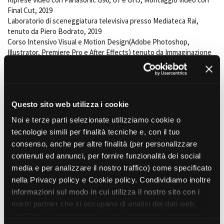
Short Film Fund
Final Cut, 2019
Torino Film Festival
Laboratorio di sceneggiatura televisiva presso Mediateca Rai,
David di Donatello
tenuto da Piero Bodrato, 2019
PRODUCTION GUIDE
Nastri d’Argento
Corso Intensivo Visual e Motion Design(Adobe Photoshop,
Società di produzione
Premio Solinas
Illustrator, Premiere Pro e After Effects) tenuto da Immaginazione
Strutture di servizio
e Lavoro, 2021
Professionisti
STRUMENTI
Attrici-Attori
Location - Accedi al tuo
LINGUE DI LAVORO
Beginners
profilo
Italiano, inglese, spagnolo , farsi
Location - Nuovo utente
Questo sito web utilizza i cookie
PRINCIPALI PROGETTI REALIZZATI COME PROFESSIONE PRINCIPALE
LOCATION GUIDE
Newsletter
Maryna
- 2025 - Amir Shadman - BAS(Backstage Acting Studio)
Noi e terze parti selezionate utilizziamo cookie o
Lavora con noi
La guerra non è assurda
- 2023 - cortometraggio
tecnologie simili per finalità tecniche e, con il tuo
FILM DATABASE
Stage - Tirocini - Scuola e
Nowruz, capodanno iraniano
- 2022 - documentario -
consenso, anche per altre finalità (per personalizzare
Lavoro
supporto del MAO(Museo d'Arte Orientale di Torino)
contenuti ed annunci, per fornire funzionalità dei social
Elenco Operatori Economici
Ensan - l'essere che dimentica
- 2021 - cortometraggio - Amir
BOOK DATABASE
media e per analizzare il nostro traffico) come specificato
per affidamento lavori in
Shadman (co-regia), concorso Piemonte Factory - Torino Film
economia
nella Privacy policy e Cookie policy. Condividiamo inoltre
Festival edizione 39
NEWS
informazioni sul modo in cui utilizza il nostro sito con i
The Future Decision Makers
- 2020 - documentario
nostri partner che si occupano di analisi dei dati web,
Digital Kiss
- 2020 - cortometraggio
CASTING
pubblicità e social media, i quali potrebbero combinarle