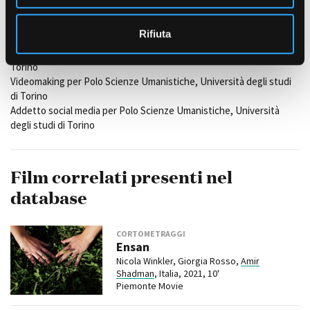
Digital Kiss
- 2020 - cortometraggio - operatore
o
Rifiuta
ALTRE ESPERIENZE PROFESSIONALI
Videomaking per Dipartimento di Chimica, Università degli studi di
Torino
Videomaking per Polo Scienze Umanistiche, Università degli studi
di Torino
Addetto social media per Polo Scienze Umanistiche, Università
degli studi di Torino
Film correlati presenti nel
database
CORTOMETRAGGI
Ensan
Nicola Winkler, Giorgia Rosso,
Amir
Shadman
, Italia, 2021, 10'
Piemonte Movie