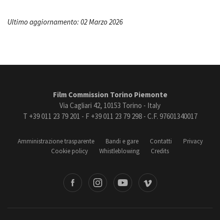
Ultimo aggiornamento: 02 Marzo 2026
Film Commission Torino Piemonte
Via Cagliari 42, 10153 Torino - Italy
T +39 011 23 79 201 - F +39 011 23 79 298 - C.F. 97601340017
Amministrazione trasparente
Bandi e gare
Contatti
Privacy
Cookie policy
Whistleblowing
Credits
book
Instagram
Youtube
Vimeo