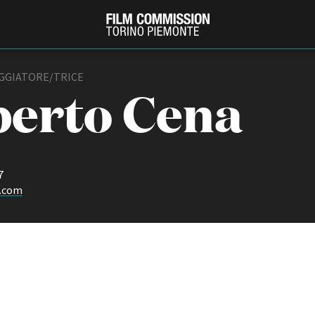
EGGIATORE/TRICE
erto Cena
7
.com
PRODUCTION GUIDE
FESTIV
Società di produzione
Internat
Strutture di servizio
Berlinale
Filmfests
Professionisti
Festival
Attrici-Attori
Biografil
Beginners