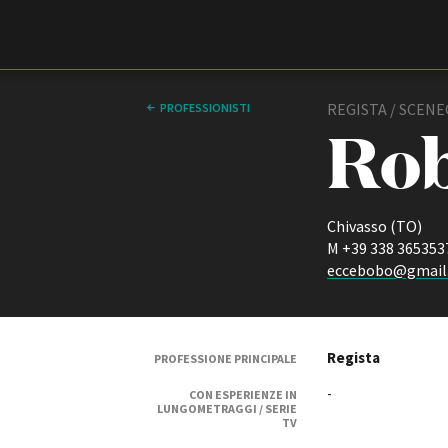
Film Commission
Torino Piemonte
REGISTA / SCEN
PROFESSIONISTI
Rob
Chivasso (TO)
M +39 338 365353
eccebobo@gmail
ABOUT
Chi siamo
Regista
PROFESSIONE PRINCIPALE
Storia della Fondazione
-
Contatti
CON ESPERIENZE IN
LUNGOMETRAGGI / SERIE
La sede
TV
Partner