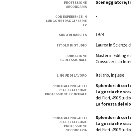
Sceneggiatore/tr
PROFESSIONE
Rete regionale
SECONDARIA
Bilancio sociale
-
CON ESPERIENZE IN
Amministrazione trasparent
LUNGOMETRAGGI / SERIE
TV
Bandi e gare
Sostenibilità ambientale
1974
ANNO DI NASCITA
Laurea in Scienze 
TITOLO DI STUDIO
SERVIZI
Servizi generali
Master in Editing e 
FORMAZIONE
PROFESSIONALE
Crossover Lab Inte
Location scouting
Spazi nella sede FCTP
Italiano, inglese
LINGUE DI LAVORO
Sala Casting
Sala Paolo Tenna
Splendori di cort
PRINCIPALI PROGETTI
REALIZZATI COME
La goccia che scav
PROFESSIONE PRINCIPALE
FILM FUNDS
dei Fiori, 490 Studio
Piemonte Film Tv Fund
La foresta dei vio
Piemonte Film Tv Developm
Splendori di cort
Piemonte Doc Film Fund
PRINCIPALI PROGETTI
REALIZZATI COME
La goccia che scav
Short Film Fund
PROFESSIONE
dei Fiori, 490 Studio
SECONDARIA