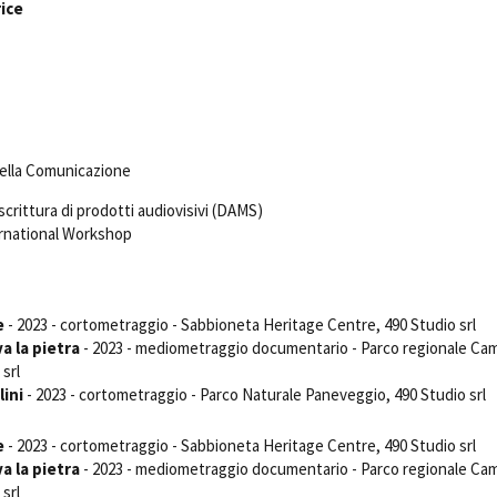
ice
Days
Locarno F
LOCATION GUIDE
Mostra I
e
Cinemato
FILM DATABASE
Toronto I
Festa de
BOOK DATABASE
Torino Fi
della Comunicazione
David di
NEWS
scrittura di prodotti audiovisivi (DAMS)
Nastri d
rnational Workshop
Premio S
CASTING
STRUME
EVENTI, SPECIALI
Location 
e
- 2023 - cortometraggio - Sabbioneta Heritage Centre, 490 Studio srl
Anteprime in Piemonte
a la pietra
- 2023 - mediometraggio documentario - Parco regionale Ca
Location
TFI Torino Film Industry - Production
 srl
Newslet
Days
lini
- 2023 - cortometraggio - Parco Naturale Paneveggio, 490 Studio srl
Lavora c
Avenue Cove - Erasmus +
ent Fund
Stage - T
Guarda che storia!
e
- 2023 - cortometraggio - Sabbioneta Heritage Centre, 490 Studio srl
Elenco O
La Grazia - Immagini e location della
a la pietra
- 2023 - mediometraggio documentario - Parco regionale Ca
affidame
Torino di Paolo Sorrentino
 srl