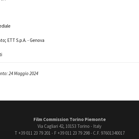
Open Day
Ciak in TOur!
ediale
nto; ETT S.p.A. - Genova
andi e gare
Contatti
Privacy
Cookie policy
Whistleblowing
Credi
ti
nto: 24 Maggio 2024
Film Commission Torino Piemonte
Via Cagliari 42, 10153 Torino - Italy
T +39 011 23 79 201 - F +39 011 23 79 298 - C.F. 97601340017