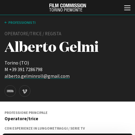
PROFESSIONISTI
OPERATORE/TRICE / REGISTA
Alberto Gelmi
Torino (TO)
M +39 391 7286798
alberto.gelminroll@gmail.com
Italiano
English
ABOUT
EVENTI, SPECIALI
Chi siamo
Anteprime in Piemonte
Storia della Fondazione
TFI Torino Film Industry -
PROFESSIONE PRINCIPALE
Production Days
Operatore/trice
Contatti
Avenue Cove - Erasmus +
La sede
CON ESPERIENZE IN LUNGOMETRAGGI / SERIE TV
Guarda che storia!
Partner
-