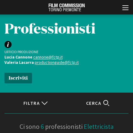
Professionisti
UFFICIO PRODUZIONE
Lucia Cannone
cannone@fctp.it
Valeria Lacarra
productionguide@fctp.it
Iscriviti
Italiano
English
ABOUT
EVENTI, SPECIALI
FILTRA
CERCA
Chi siamo
Anteprime in Piemonte
Storia della Fondazione
TFI Torino Film Industry -
Production Days
Contatti
Localizzazione
Avenue Cove - Erasmus +
La sede
Ci sono
6
professionisti
Elettricista
Guarda che storia!
Partner
Torino e provincia