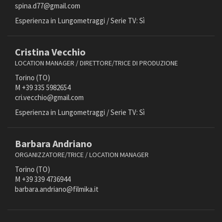
spina.d77@gmail.com
Stunt
Esperienza in Lungometraggi / Serie TV: Sì
Stylist
Supervisore alla post-produzione
Tecnico del suono post-produzione
Cristina Vecchio
Tecnico/a del suono
LOCATION MANAGER / DIRETTORE/TRICE DI PRODUZIONE
Truccatore/trice
Torino (TO)
VFX supervisor
M +39 335 5982654
cri.vecchio@gmail.com
VFX tecnico
Esperienza in Lungometraggi / Serie TV: Sì
VFX&Composing artist
Video assist
Barbara Andriano
ORGANIZZATORE/TRICE / LOCATION MANAGER
FILTRA
RESET
Torino (TO)
M +39 339 4736944
barbara.andriano@filmika.it