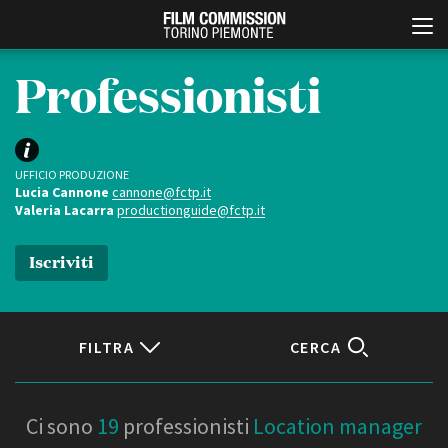
Professionisti
UFFICIO PRODUZIONE
Lucia Cannone
cannone@fctp.it
Valeria Lacarra
productionguide@fctp.it
Iscriviti
Italiano
English
ABOUT
EVENTI, SPECIALI
FILTRA
CERCA
Chi siamo
Anteprime in Piemonte
Storia della Fondazione
TFI Torino Film Industry -
Production Days
Contatti
Localizzazione
Avenue Cove - Erasmus +
La sede
Ci sono
19
professionisti
Location manager
Guarda che storia!
Partner
Torino e provincia