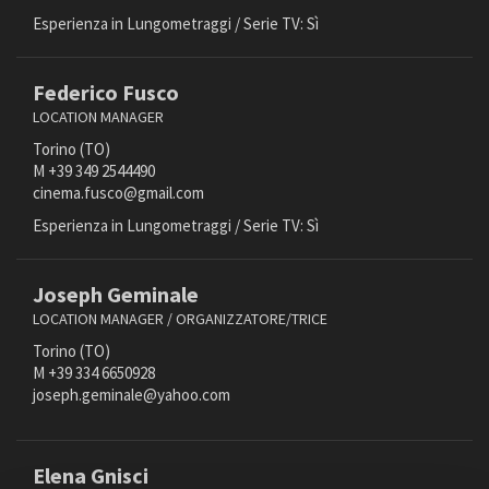
Art director
Esperienza in Lungometraggi / Serie TV: Sì
Art director animazione
Assistente al montaggio
Amministrazione trasparente
Federico Fusco
Bandi e gare
Assistente arredatore/trice
LOCATION MANAGER
Contatti
Assistente casting director
Torino (TO)
Privacy
Assistente coordinatore/trice di produzione
M +39 349 2544490
Cookie policy
Assistente costumista
cinema.fusco@gmail.com
Whistleblowing
Assistente di produzione
Esperienza in Lungometraggi / Serie TV: Sì
Credits
Assistente facilities
Assistente location manager
Joseph Geminale
Assistente operatore/trice
LOCATION MANAGER / ORGANIZZATORE/TRICE
Assistente scenografo/a
Torino (TO)
Attrezzista di preparazione
M +39 334 6650928
Attrezzista di scena
joseph.geminale@yahoo.com
Background Artist
Capo elettricista
Elena Gnisci
Capo macchinista