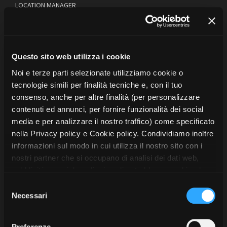
LOCATION MANAGER
Capo parrucchiere/a
Capo truccatore/trice
Torino (TO)
M +39 347 2428184
Capogruppo/AOSM
eg.locationitaly@gmail.com
Cassiere/a
Esperienza in Lungometraggi / Serie TV: Sì
Questo sito web utilizza i cookie
Casting director
Colorist
Noi e terze parti selezionate utilizziamo cookie o
Compositore/trice
tecnologie simili per finalità tecniche e, con il tuo
Daniele Manca
consenso, anche per altre finalità (per personalizzare
Coordinatore/trice di produzione
LOCATION MANAGER / ORGANIZZATORE/TRICE
contenuti ed annunci, per fornire funzionalità dei social
Costruttore/trice
Torino (TO)
media e per analizzare il nostro traffico) come specificato
M +39 338 3535279
Costumista
nella Privacy policy e Cookie policy. Condividiamo inoltre
danielemanca.mail@gmail.com
Data manager
informazioni sul modo in cui utilizza il nostro sito con i
Esperienza in Lungometraggi / Serie TV: Sì
Direttore/trice della fotografia
nostri partner che si occupano di analisi dei dati web,
Direttore/trice di produzione
pubblicità e social media, i quali potrebbero combinarle
DIT
Alberto Martin
con altre informazioni che ha fornito loro o che hanno
S
Elettricista
LOCATION MANAGER
raccolto dal suo utilizzo dei loro servizi. Puoi liberamente
Necessari
e
Fixer (Adv)
prestare, rifiutare o revocare il tuo consenso, in qualsiasi
Torino (TO)
l
Fonico/a di presa diretta
M +39 333 8687729
momento. Puoi acconsentire all’utilizzo di tali tecnologie
e
Preferenze