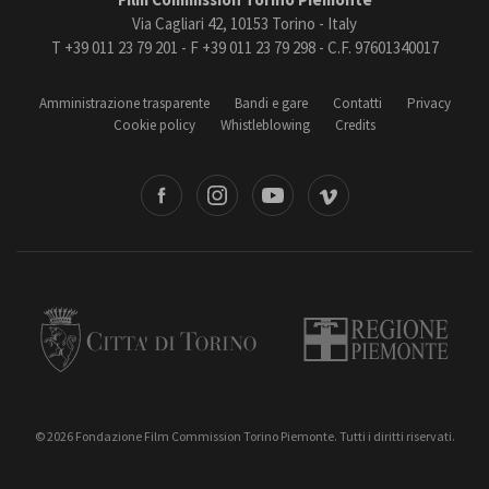
Via Cagliari 42, 10153 Torino - Italy
T +39 011 23 79 201 - F +39 011 23 79 298 - C.F. 97601340017
Amministrazione trasparente
Bandi e gare
Contatti
Privacy
Cookie policy
Whistleblowing
Credits
book
Instagram
Youtube
Vimeo
Torino
Regione Piemonte
© 2026 Fondazione Film Commission Torino Piemonte. Tutti i diritti riservati.