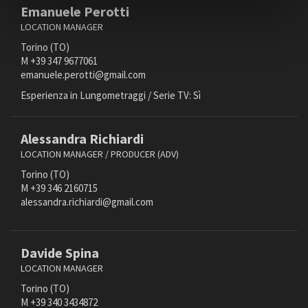
Emanuele Perotti
Producer (ADV)
LOCATION MANAGER
Produttore/trice
Torino (TO)
Produttore/trice esecutivo
M +39 347 9677061
Produttore/trice musicale
emanuele.perotti@gmail.com
Prop master
Esperienza in Lungometraggi / Serie TV: Sì
Regista
Responsabile facilities
Alessandra Richiardi
Sarta/o
LOCATION MANAGER / PRODUCER (ADV)
Sceneggiatore/trice
Torino (TO)
Scenografo/a - Set designer
M +39 346 2160715
Segretario/a di edizione
alessandra.richiardi@gmail.com
Segretario/a di produzione
Soggettista
Sottotitolatore/trice
Davide Spina
Sound designer
LOCATION MANAGER
Sound mixer
Torino (TO)
M +39 340 3434872
Storyboard artist