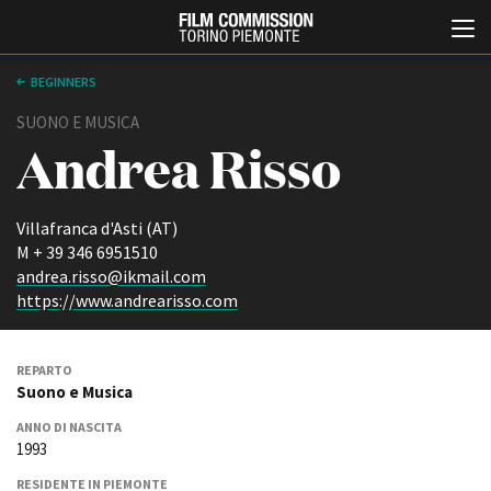
BEGINNERS
SUONO E MUSICA
Andrea Risso
Villafranca d'Asti (AT)
M + 39 346 6951510
andrea.risso@ikmail.com
Italiano
English
https://www.andrearisso.com
ABOUT
EVENTI, SPECIALI
REPARTO
Chi siamo
Anteprime in Piemonte
Suono e Musica
Storia della Fondazione
TFI Torino Film Industry -
Production Days
ANNO DI NASCITA
Contatti
1993
Avenue Cove - Erasmus +
La sede
Guarda che storia!
Partner
RESIDENTE IN PIEMONTE