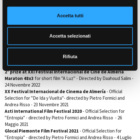
o
Birrificio della Granda
- 2024 - ADV - Coregia, video editing, post
n
production
Accetta tutti
s
De Ida y Vuelta
- 2021 - documentario - Co-regia, audio recording ,
e
editing and post production
Entropia
- 2020 - cortometraggio - Co-regia, sceneggiatura, audio
n
Accetta selezionati
recording , editing and post production
s
Conversión conejos
- 2020 - cortometraggio - Regia,
o
sceneggiatura originale, sound design/post prod,recording
Rifiuta
Premi
2° prize at XXI Festival Internacional de Cine de Almería
Maraton 48x3
for short film "A Luz" - Directed by Daahoud Salim -
24 Novembre 2022
XX Festival Internacional de Cinema de Almería
- Official
Selection for "De Ida y Vuelta"- directed by Pietro Formici and
Andrea Risso - 23 Novembre 2021
Asti International Film Festival 2020
- Official Selection for
"Entropia" - directed by Pietro Formici and Andrea Risso - 26
Maggio 2021
Glocal Piemonte Film Festival 2021
- Official Selection for
"Entropia" - directed by Pietro Formici and Andrea Risso​ - 4 Luglio