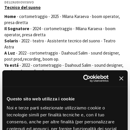
DELL'AUDIOVISIVO
Short Film Fund
Torino Film Festival
Tecnico del suono
David di Donatello
Home
- cortometraggio - 2025 - Milana Karaeva - boom operator,
PRODUCTION GUIDE
Nastri d’Argento
presa diretta
Società di produzione
Premio Solinas
Il Sognatore
- 2024 - cortometraggio - Milana Karaeva - boom
Strutture di servizio
operator, presa diretta
Professionisti
Solaris
- 2022 - teatro - Assistente tecnico del suono - Teatro
STRUMENTI
Attrici-Attori
Astra
Location - Accedi al tuo
A Luz
- 2022 - cortometraggio - Daahoud Salim - sound designer,
Beginners
profilo
post prod,recording, boom op.
Location - Nuovo utente
Ya está
- 2022 - cortometraggio - Daahoud Salim - sound designer,
LOCATION GUIDE
Newsletter
post prod,recording, boom op.
Lavora con noi
Staff Only
- 2021 - teatro - E. Serra - Sound designer e Tecnico
FILM DATABASE
Stage - Tirocini - Scuola e
suono - Teatro Stabile di Torino
Lavoro
A.S.C. Clasijazz, Almeria (ES)
- 2021 - 2023, Tecnico del suono di
Elenco Operatori Economici
BOOK DATABASE
sala, Live recording e Streaming, Responsabile tecnico, Tutor
per affidamento lavori in
Questo sito web utilizza i cookie
stagisti e volontari
economia
A.S.C. La Guajira, Almería (ES)
- 2018 - 2022, Tecnico del suono di
Noi e terze parti selezionate utilizziamo cookie o
NEWS
sala, Live recording e Streaming Responsabile tecnico Tutor
tecnologie simili per finalità tecniche e, con il tuo
stagisti
consenso, anche per altre finalità (per personalizzare
CASTING
La Bella e la Bestia
- 2018 - teatro - A.M.Porto, Tecnico suono
contenuti ed annunci, per fornire funzionalità dei social