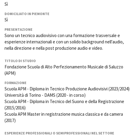
La Grazia - Immagini e
Sì
Rete regionale
location della Torino di Paolo
Bilancio sociale
DOMICILIATO IN PIEMONTE
Sorrentino
Sì
Amministrazione
Open Day
trasparente
Ciak in TOur!
PRESENTAZIONE
Bandi e gare
Sono un tecnico audiovisivo con una formazione trasversale e
Sostenibilità ambientale
esperienze internazionali e con un solido background nell'audio,
FESTIVAL, MARKETS,
nella direzione e nella post produzione audio e video.
AWARDS
SERVIZI
International Film Festival
TITOLO DI STUDIO
Servizi generali
Rotterdam
Fondazione Scuola di Alto Perfezionamento Musicale di Saluzzo
Location scouting
Berlinale Internationalen
(APM)
Filmfestspiele Berlin
Spazi nella sede FCTP
Festival de Cannes
FORMAZIONE
Sala Casting
Scuola APM - Diploma in Tecnico Produzione Audiovisivi (2023/2024)
Biografilm Festival - Bio to B
Sala Paolo Tenna
Industry Days
Università di Torino - DAMS (2020 - in corso)
Scuola APM - Diploma in Tecnico del Suono e della Registrazione
Locarno Film Festival
FILM FUNDS
(2015/2016)
Mostra Internazionale d’Arte
Piemonte Film Tv Fund
Scuola APM Master in registrazione musica classica e da camera
Cinematografica Venezia
Piemonte Film Tv
(2017)
Toronto International Film
Development Fund
Festival
Piemonte Doc Film Fund
ESPERIENZE PROFESSIONALI O SEMIPROFESSIONALI NEL SETTORE
Festa del Cinema di Roma