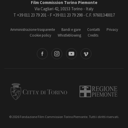
Film Commission Torino Piemonte
Via Cagliari 42, 10153 Torino - Italy
T +39 011 23 79 201 - F +39 011 23 79 298 - C.F. 97601340017
Amministrazione trasparente
Bandi e gare
Contatti
Privacy
Cookie policy
Whistleblowing
Credits
book
Instagram
Youtube
Vimeo
Torino
Regione Piemonte
© 2026 Fondazione Film Commission Torino Piemonte. Tutti i diritti riservati.