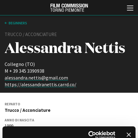
BEGINNERS
TRUCCO / ACCONCIATURE
Alessandra Nettis
Collegno (TO)
M + 39 345 3390938
alessandra.nettis@gmail.com
Italiano
English
https://alessandranettis.carrd.co/
ABOUT
EVENTI, SPECIALI
REPARTO
Chi siamo
Anteprime in Piemonte
Trucco / Acconciature
Storia della Fondazione
TFI Torino Film Industry -
Production Days
ANNO DI NASCITA
Contatti
1999
Avenue Cove - Erasmus +
La sede
Guarda che storia!
Partner
RESIDENTE IN PIEMONTE