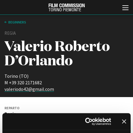
BEGINNERS
REGIA
Valerio Roberto
D’Orlando
Torino (TO)
Italiano
English
M +39 320 2171682
valeriodo42@gmail.com
ABOUT
EVENTI, SPECIALI
Chi siamo
Anteprime in Piemonte
REPARTO
Storia della Fondazione
TFI Torino Film Industry -
Regia
Production Days
Contatti
Avenue Cove - Erasmus +
ANNO DI NASCITA
La sede
2002
Guarda che storia!
Partner