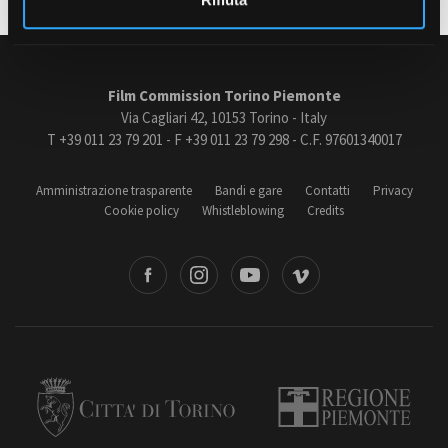
Amministrazione trasparente
Bandi e gare
Film Commission Torino Piemonte
Via Cagliari 42, 10153 Torino - Italy
Contatti
T +39 011 23 79 201 - F +39 011 23 79 298 - C.F. 97601340017
Privacy
Cookie policy
Whistleblowing
Amministrazione trasparente
Bandi e gare
Contatti
Privacy
Credits
Cookie policy
Whistleblowing
Credits
book
Instagram
Youtube
Vimeo
Torino
Regione Piemonte