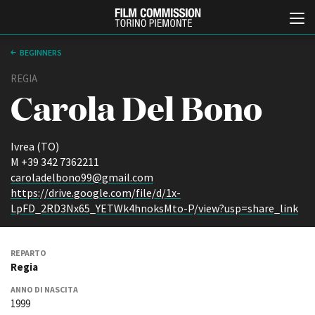
BEGINNERS
REGIA
Carola Del Bono
Ivrea (TO)
M +39 342 7362211
caroladelbono99@gmail.com
Italiano
English
https://drive.google.com/file/d/1x-
LpFD_2RD3Nx65_YETWk4hnoksMto-P/view?usp=share_link
ABOUT
EVENTI, SPECIALI
Chi siamo
Anteprime in Piemonte
REPARTO
Storia della Fondazione
TFI Torino Film Industry -
Regia
Production Days
Contatti
Avenue Cove - Erasmus +
ANNO DI NASCITA
La sede
1999
Guarda che storia!
Partner