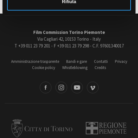
Rifiuta
Amministrazione trasparente
Bandi e gare
Film Commission Torino Piemonte
Contatti
Via Cagliari 42, 10153 Torino - Italy
Privacy
T +39 011 23 79 201 - F +39 011 23 79 298 - C.F. 97601340017
Cookie policy
Whistleblowing
Amministrazione trasparente
Bandi e gare
Contatti
Privacy
Credits
Cookie policy
Whistleblowing
Credits
book
Instagram
Youtube
Vimeo
Torino
Regione Piemonte