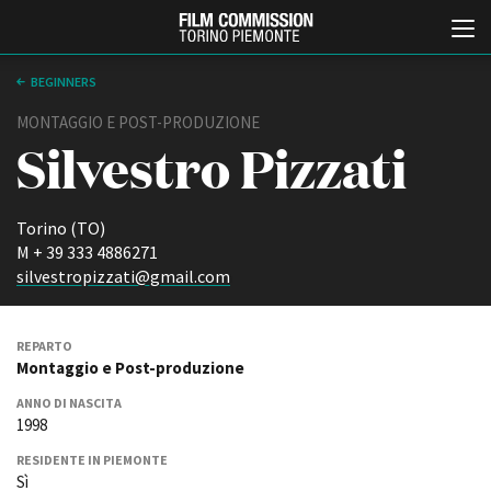
BEGINNERS
MONTAGGIO E POST-PRODUZIONE
Silvestro Pizzati
Torino (TO)
M + 39 333 4886271
silvestropizzati@gmail.com
Italiano
English
REPARTO
ABOUT
EVENTI, SPECIALI
Montaggio e Post-produzione
Chi siamo
Anteprime in Piemonte
ANNO DI NASCITA
Storia della Fondazione
TFI Torino Film Industry -
1998
Production Days
Contatti
Avenue Cove - Erasmus +
La sede
RESIDENTE IN PIEMONTE
Guarda che storia!
Sì
Partner