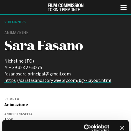
BEGINNERS
ANIMAZIONE
Sara Fasano
Nichelino (TO)
M + 39 328 2763275
fasanosara.principal@gmail.com
Italiano
English
https://sarafasanostory.weebly.com/bg--layout.html
ABOUT
EVENTI, SPECIALI
REPARTO
Chi siamo
Anteprime in Piemonte
Animazione
Storia della Fondazione
TFI Torino Film Industry -
Production Days
ANNO DI NASCITA
Contatti
1998
Avenue Cove - Erasmus +
La sede
Guarda che storia!
Partner
RESIDENTE IN PIEMONTE