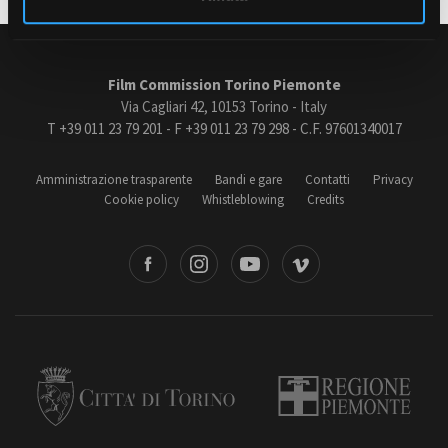
Amministrazione trasparente
Film Commission Torino Piemonte
Bandi e gare
Via Cagliari 42, 10153 Torino - Italy
Contatti
T +39 011 23 79 201 - F +39 011 23 79 298 - C.F. 97601340017
Privacy
Cookie policy
Amministrazione trasparente
Bandi e gare
Contatti
Privacy
Whistleblowing
Cookie policy
Whistleblowing
Credits
Credits
book
Instagram
Youtube
Vimeo
Torino
Regione Piemonte