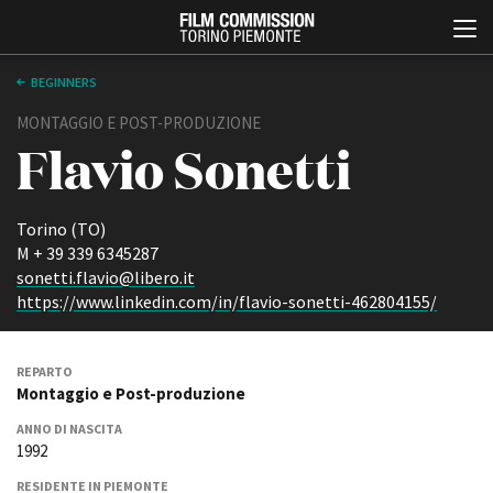
BEGINNERS
MONTAGGIO E POST-PRODUZIONE
Flavio Sonetti
Torino (TO)
M + 39 339 6345287
sonetti.flavio@libero.it
Italiano
English
https://www.linkedin.com/in/flavio-sonetti-462804155/
ABOUT
EVENTI, SPECIALI
REPARTO
Chi siamo
Anteprime in Piemonte
Montaggio e Post-produzione
Storia della Fondazione
TFI Torino Film Industry -
Production Days
ANNO DI NASCITA
Contatti
1992
Avenue Cove - Erasmus +
La sede
Guarda che storia!
Partner
RESIDENTE IN PIEMONTE