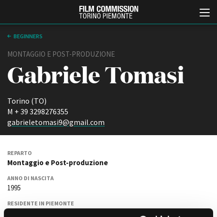
BEGINNERS
MONTAGGIO E POST-PRODUZIONE
Gabriele Tomasi
Torino (TO)
M + 39 3298276355
gabrieletomasi9@gmail.com
Italiano
English
REPARTO
ABOUT
EVENTI, SPECIALI
Montaggio e Post-produzione
Chi siamo
Anteprime in Piemonte
ANNO DI NASCITA
Storia della Fondazione
TFI Torino Film Industry -
1995
Production Days
Contatti
Avenue Cove - Erasmus +
La sede
RESIDENTE IN PIEMONTE
Guarda che storia!
NO
Partner