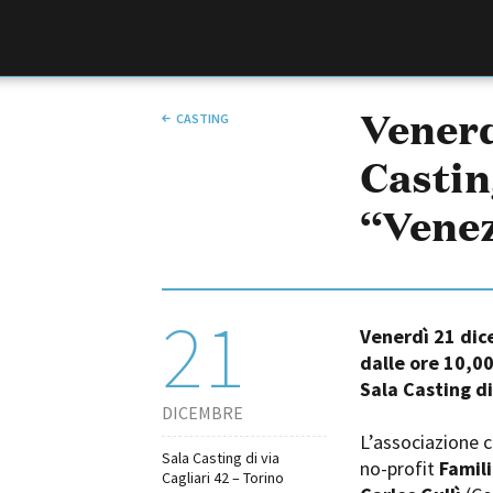
Film Commission
Torino Piemonte
Venerd
CASTING
Castin
“Venez
21
Venerdì 21 di
ABOUT
dalle ore 10,00
Chi siamo
Sala Casting di
Storia della Fondazione
DICEMBRE
Contatti
L’associazione cu
Sala Casting di via
La sede
no-profit
Famil
Cagliari 42 – Torino
Partner