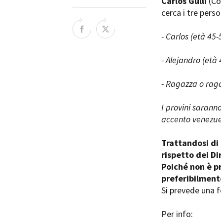
Carlos Gullì
(Co
Rete regionale
cerca i tre pers
Bilancio sociale
Amministrazione trasparent
- Carlos (età 45-
Bandi e gare
Sostenibilità ambientale
- Alejandro (età 
SERVIZI
- Ragazza o raga
Servizi generali
Location scouting
I provini sarann
Spazi nella sede FCTP
accento venezue
Sala Casting
Sala Paolo Tenna
Trattandosi di
rispetto dei Di
FILM FUNDS
Poiché non è pr
Piemonte Film Tv Fund
preferibilment
Piemonte Film Tv Developm
Si prevede una fo
Piemonte Doc Film Fund
Short Film Fund
Per info: