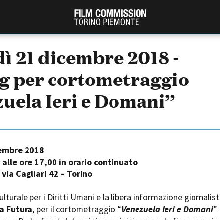
ì 21 dicembre 2018 -
g per cortometraggio
uela Ieri e Domani”
cembre 2018
PRODUCTION GUIDE
FESTIV
 alle ore 17,00 in orario continuato
Società di produzione
Internat
 via Cagliari 42 – Torino
Strutture di servizio
Berlinale
Filmfests
Professionisti
lturale per i Diritti Umani e la libera informazione giornalist
Festival
Attrici-Attori
ia Futura
, per il cortometraggio “
Venezuela Ieri e Domani
” 
Biografil
Beginners