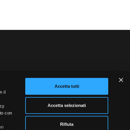
ts
blowing
Credits
Accetta tutti
 il
Accetta selezionati
acy
ito con
Rifiuta
uo