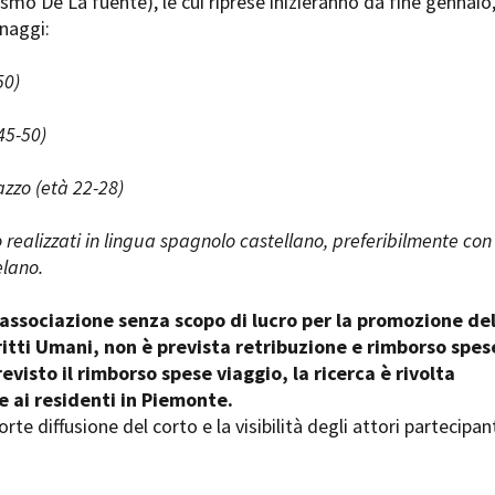
smo De La fuente), le cui riprese inizieranno da fine gennaio
Days
onaggi:
Locarno F
LOCATION GUIDE
Mostra I
e
50)
Cinemato
FILM DATABASE
Toronto I
45-50)
Festa de
BOOK DATABASE
Torino Fi
zzo (età 22-28)
David di
NEWS
Nastri d
o realizzati in lingua spagnolo castellano, preferibilmente con
Premio S
CASTING
lano.
STRUME
EVENTI, SPECIALI
 associazione senza scopo di lucro per la promozione de
Location 
Anteprime in Piemonte
ritti Umani, non è prevista retribuzione e rimborso spes
Location
TFI Torino Film Industry - Production
evisto il rimborso spese viaggio, la ricerca è rivolta
Newslet
Days
e ai residenti in Piemonte.
Lavora c
Avenue Cove - Erasmus +
ent Fund
rte diffusione del corto e la visibilità degli attori partecipant
Stage - T
Guarda che storia!
Elenco O
La Grazia - Immagini e location della
affidame
Torino di Paolo Sorrentino