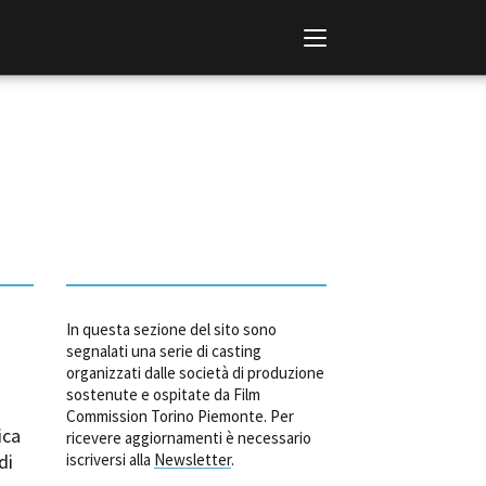
Italiano
English
In questa sezione del sito sono
AL, MARKETS, AWARDS
segnalati una serie di casting
organizzati dalle società di produzione
ional Film Festival Rotterdam
sostenute e ospitate da Film
 Internationalen
Commission Torino Piemonte. Per
piele Berlin
ica
ricevere aggiornamenti è necessario
 de Cannes
di
iscriversi alla
Newsletter
.
m Festival - Bio to B Industry