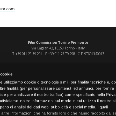
Open Day
ura.com
Ciak in TOur!
andi e gare
Contatti
Privacy
Cookie policy
Whistleblowing
Credi
Film Commission Torino Piemonte
Via Cagliari 42, 10153 Torino - Italy
T +39 011 23 79 201 - F +39 011 23 79 298 - C.F. 97601340017
trasparente
Bandi e gare
Contatti
Privacy
Cookie policy
Whistle
 cookie
book
Instagram
Youtube
Vimeo
e utilizziamo cookie o tecnologie simili per finalità tecniche e, con
re finalità (per personalizzare contenuti ed annunci, per fornire
ia e per analizzare il nostro traffico) come specificato nella Priv
dividiamo inoltre informazioni sul modo in cui utilizza il nostro s
pano di analisi dei dati web, pubblicità e social media, i quali
Torino
altre informazioni che ha fornito loro o che hanno raccolto dal s
Regione Piemonte