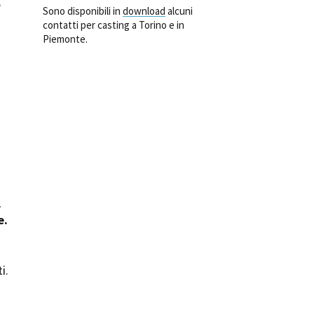
,
Sono disponibili in
download
alcuni
ilm Festival
contatti per casting a Torino e in
nternazionale d’Arte
Piemonte.
grafica Venezia
nternational Film Festival
l Cinema di Roma
lm Festival
 Donatello
’Argento
olinas
NTI
l
- Accedi al tuo profilo
e.
 - Nuovo utente
ter
on noi
i.
irocini - Scuola e Lavoro
peratori Economici per
nto lavori in economia