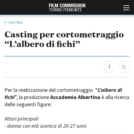
CASTING
Casting per cortometraggio
“L’albero di fichi”
Italiano
English
Per la realizzazione del cortometraggio “
L'albero di
fichi
”, la produzione
Accademia Albertina
è alla ricerca
ABOUT
EVENTI, SPECIALI
delle seguenti figure:
Chi siamo
Anteprime in Piemonte
Storia della Fondazione
TFI Torino Film Industry -
Production Days
Attori principali
Contatti
Avenue Cove - Erasmus +
- donna con età scenica di 20-27 anni
La sede
Guarda che storia!
Partner