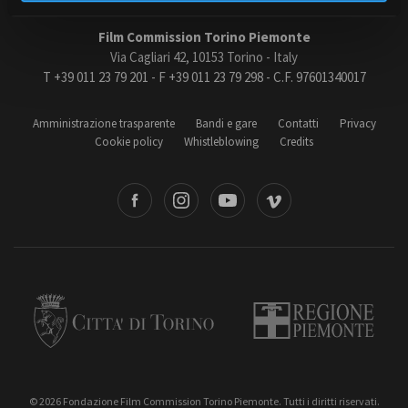
Film Commission Torino Piemonte
Via Cagliari 42, 10153 Torino - Italy
Amministrazione trasparente
T +39 011 23 79 201 - F +39 011 23 79 298 - C.F. 97601340017
Bandi e gare
Contatti
Amministrazione trasparente
Bandi e gare
Contatti
Privacy
Privacy
Cookie policy
Whistleblowing
Credits
Cookie policy
Whistleblowing
book
Instagram
Youtube
Vimeo
Credits
Torino
Regione Piemonte
© 2026 Fondazione Film Commission Torino Piemonte. Tutti i diritti riservati.