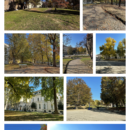
La Grazia - Immagini e
Rete regionale
location della Torino di Paolo
Bilancio sociale
Sorrentino
Amministrazione
Open Day
trasparente
Ciak in TOur!
Bandi e gare
Sostenibilità ambientale
FESTIVAL, MARKETS,
AWARDS
SERVIZI
International Film Festival
Servizi generali
Rotterdam
Location scouting
Berlinale Internationalen
Filmfestspiele Berlin
Spazi nella sede FCTP
Festival de Cannes
Sala Casting
Biografilm Festival - Bio to B
Sala Paolo Tenna
Industry Days
Locarno Film Festival
FILM FUNDS
Mostra Internazionale d’Arte
Piemonte Film Tv Fund
Cinematografica Venezia
Piemonte Film Tv
Toronto International Film
Development Fund
Festival
Piemonte Doc Film Fund
Festa del Cinema di Roma