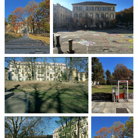
Short Film Fund
Torino Film Festival
David di Donatello
PRODUCTION GUIDE
Nastri d’Argento
Società di produzione
Premio Solinas
Strutture di servizio
Professionisti
STRUMENTI
Attrici-Attori
Location - Accedi al tuo
Beginners
profilo
Location - Nuovo utente
LOCATION GUIDE
Newsletter
Lavora con noi
FILM DATABASE
Stage - Tirocini - Scuola e
Lavoro
Elenco Operatori Economici
BOOK DATABASE
per affidamento lavori in
economia
NEWS
CASTING