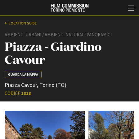
LOCATION GUIDE
AMBIENTI URBANI / AMBIENTI NATURALI PANORAMICI
Piazza - Giardino
Cavour
GUARDA LA MAPPA
Italiano
English
Piazza Cavour, Torino (TO)
CODICE
1018
ABOUT
EVENTI, SPECIALI
Chi siamo
Anteprime in Piemonte
Storia della Fondazione
TFI Torino Film Industry -
Production Days
Contatti
Avenue Cove - Erasmus +
La sede
Guarda che storia!
Partner