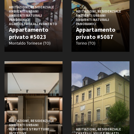
ABITAZIONI, RESIDENZIALE
AMBIENTI URBANI
ABITAZIONI, RESIDENZIALE
AMBIENTI NATURALI
AMBIENTI URBANI
PANORAMICI
AMBIENTI NATURALI
AGRICOLTURA ALLEVAMENTO
PANORAMICI
Appartamento
Appartamento
privato #5023
privato #5087
Montaldo Torinese (TO)
Torino (TO)
ABITAZIONI, RESIDENZIALE
AMBIENTI URBANI
ALBERGHI E STRUTTURE
ABITAZIONI, RESIDENZIALE
RICETTIVE
CASTELLI, VILLE E PALAZZI