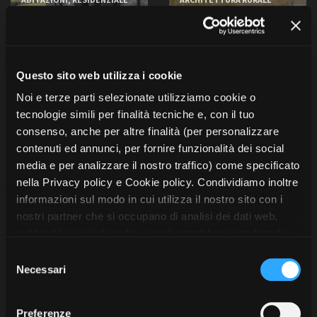
INFRASTRUTTURE
AMBIENTI NATURALI
AMBIENTI NATURALI
PANORAMICI
PANORAMICI
AGRICOLTURA ALLEVAMENTO
Baita privata
Baita privata
#4531
#4824
Ceresole Reale (TO)
Peveragno (CN)
Questo sito web utilizza i cookie
Noi e terze parti selezionate utilizziamo cookie o
tecnologie simili per finalità tecniche e, con il tuo
consenso, anche per altre finalità (per personalizzare
contenuti ed annunci, per fornire funzionalità dei social
media e per analizzare il nostro traffico) come specificato
nella Privacy policy e Cookie policy. Condividiamo inoltre
informazioni sul modo in cui utilizza il nostro sito con i
nostri partner che si occupano di analisi dei dati web,
pubblicità e social media, i quali potrebbero combinarle
con altre informazioni che ha fornito loro o che hanno
S
raccolto dal suo utilizzo dei loro servizi. Puoi liberamente
Necessari
e
ABITAZIONI, RESIDENZIALE
prestare, rifiutare o revocare il tuo consenso, in qualsiasi
l
ABITAZIONI, RESIDENZIALE
AMBIENTI URBANI
AMBIENTI NATURALI
AMBIENTI NATURALI
momento. Puoi acconsentire all’utilizzo di tali tecnologie
e
PANORAMICI
PANORAMICI
Preferenze