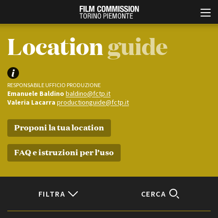
Location
guide
RESPONSABILE UFFICIO PRODUZIONE
Emanuele Baldino
baldino@fctp.it
Valeria Lacarra
productionguide@fctp.it
Proponi la tua location
Italiano
English
FAQ e istruzioni per l’uso
ABOUT
EVENTI, SPECIALI
Chi siamo
Anteprime in Piemonte
Storia della Fondazione
TFI Torino Film Industry -
Production Days
Contatti
FILTRA
CERCA
Avenue Cove - Erasmus +
La sede
Guarda che storia!
Partner