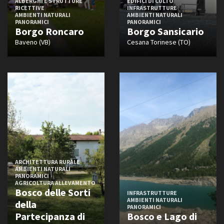
ALBERGHI E STRUTTURE
EDIFICI DI CULTO
RICETTIVE
INFRASTRUTTURE
AMBIENTI NATURALI
AMBIENTI NATURALI
PANORAMICI
PANORAMICI
Borgo Roncaro
Borgo Sansicario
Baveno (VB)
Cesana Torinese (TO)
ARCHITETTURA RURALE
AMBIENTI NATURALI
PANORAMICI
AGRICOLTURA ALLEVAMENTO
Bosco delle Sorti
INFRASTRUTTURE
AMBIENTI NATURALI
della
PANORAMICI
Partecipanza di
Bosco e Lago di