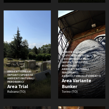
AMBIENTI URBANI
EDIFICI COMMERCIALI
EDIFICI INDUSTRIALI
IMPIANTI SPORTIVI
MONUMENTI
AMBIENTI NATURALI
AMBIENTI URBANI
PANORAMICI
IMPIANTI SPORTIVI
AGRICOLTURA ALLEVAMENTO
AMBIENTI NATURALI
Area Variante
PANORAMICI
Area Trial
Bunker
Rubiana (TO)
Torino (TO)