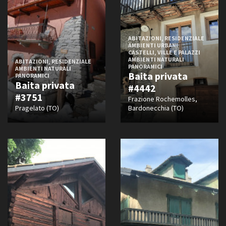
ABITAZIONI, RESIDENZIALE
AMBIENTI URBANI
CASTELLI, VILLE E PALAZZI
AMBIENTI NATURALI
ABITAZIONI, RESIDENZIALE
PANORAMICI
AMBIENTI NATURALI
Baita privata
PANORAMICI
Baita privata
#4442
#3751
Frazione Rochemolles,
Pragelato (TO)
Bardonecchia (TO)