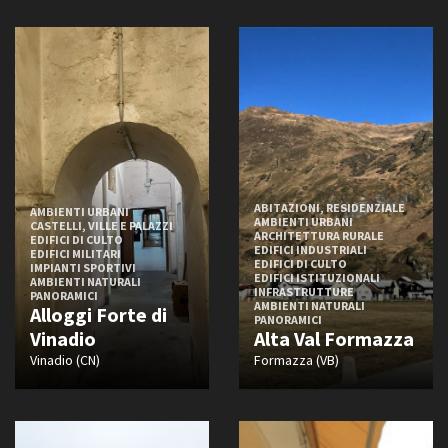
Epoca romana
Epoca medievale
Quattrocento
Amministrazione trasparente
Cinquecento
Bandi e gare
Contatti
Seicento
Privacy
Settecento
Cookie policy
Ottocento
Whistleblowing
Novecento
ABITAZIONI, RESIDENZIALE
Credits
AMBIENTI URBANI
AMBIENTI URBANI
Novecento - Anni ‘10 e ‘20
CASTELLI, VILLE E PALAZZI
ARCHITETTURA RURALE
EDIFICI DI CULTO
Novecento - Anni ‘30 e ‘40
EDIFICI INDUSTRIALI
EDIFICI MILITARI
EDIFICI DI CULTO
IMPIANTI SPORTIVI
Novecento - Anni ‘50
EDIFICI ISTITUZIONALI
AMBIENTI NATURALI
INFRASTRUTTURE
PANORAMICI
Novecento - Anni ‘60
AMBIENTI NATURALI
Alloggi Forte di
PANORAMICI
Novecento - Anni ‘70
Vinadio
Alta Val Formazza
Novecento - Anni ‘80
Vinadio (CN)
Formazza (VB)
Novecento - ‘90
Duemila