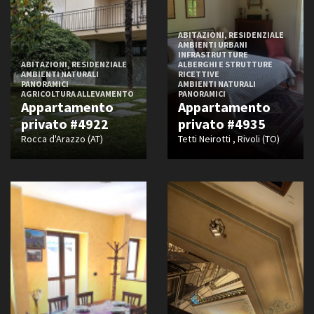
Borghese
Diroccato
ABITAZIONI, RESIDENZIALE
Elegante
AMBIENTI URBANI
INFRASTRUTTURE
In rovina
ABITAZIONI, RESIDENZIALE
ALBERGHI E STRUTTURE
Informale
AMBIENTI NATURALI
RICETTIVE
PANORAMICI
AMBIENTI NATURALI
Moderno
AGRICOLTURA ALLEVAMENTO
PANORAMICI
Appartamento
Appartamento
Piccolo borghese
privato #4922
privato #4935
Popolare
Rocca d'Arazzo (AT)
Tetti Neirotti , Rivoli (TO)
Ristrutturato
Tradizionale
Vuoto
FILTRA
RESET