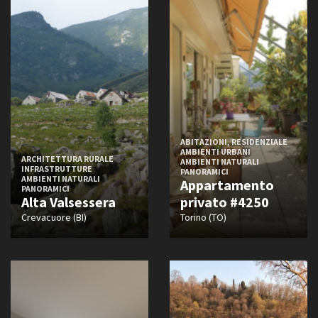
Stile
Barocco
Bizantino
Classico
Contemporaneo
Deco
Design
ABITAZIONI, RESIDENZIALE
Eclettico
AMBIENTI URBANI
ARCHITETTURA RURALE
AMBIENTI NATURALI
Etnico
INFRASTRUTTURE
PANORAMICI
AMBIENTI NATURALI
Appartamento
Gotico
PANORAMICI
Alta Valsessera
privato #4250
Hi-Tech
Crevacuore (BI)
Torino (TO)
Impero
Kitsch
Liberty
Medievale
Minimal
Moresco