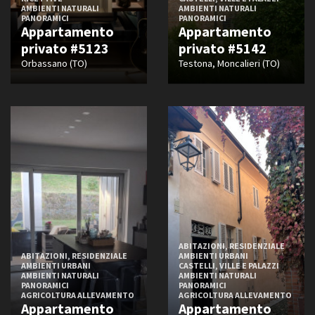
AMBIENTI NATURALI
AMBIENTI NATURALI
PANORAMICI
PANORAMICI
Appartamento
Appartamento
privato #5123
privato #5142
Orbassano (TO)
Testona, Moncalieri (TO)
ABITAZIONI, RESIDENZIALE
ABITAZIONI, RESIDENZIALE
AMBIENTI URBANI
AMBIENTI URBANI
CASTELLI, VILLE E PALAZZI
AMBIENTI NATURALI
AMBIENTI NATURALI
PANORAMICI
PANORAMICI
AGRICOLTURA ALLEVAMENTO
AGRICOLTURA ALLEVAMENTO
Appartamento
Appartamento