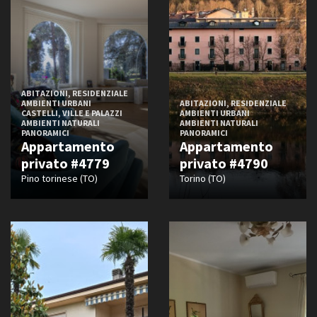
Neoclassico
Neogotico
Paleocristiano
Razionalista
Rinascimentale
ABITAZIONI, RESIDENZIALE
AMBIENTI URBANI
ABITAZIONI, RESIDENZIALE
Romanico
CASTELLI, VILLE E PALAZZI
AMBIENTI URBANI
Rustico
AMBIENTI NATURALI
AMBIENTI NATURALI
PANORAMICI
PANORAMICI
Umbertino
Appartamento
Appartamento
privato #4779
privato #4790
Pino torinese (TO)
Torino (TO)
Aspetto e condizione
Abbandonato
Alternativo
Alto borghese
Aristocratico
Arredato
Autentico