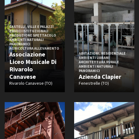
CASTELLI, VILLE E PALAZZI
EDIFICI ISTITUZIONALI
PRODUZIONE SPETTACOLO
AMBIENTI NATURALI
PANORAMICI
AGRICOLTURA ALLEVAMENTO
Associazione
ABITAZIONI, RESIDENZIALE
AMBIENTI URBANI
Liceo Musicale Di
ARCHITETTURA RURALE
AMBIENTI NATURALI
Rivarolo
PANORAMICI
Canavese
Azienda Clapier
Rivarolo Canavese (TO)
Fenestrelle (TO)