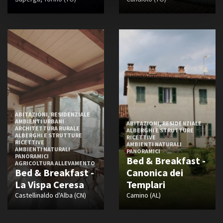
ABITAZIONI, RESIDENZIALE
AMBIENTI URBANI
ABITAZIONI, RESIDENZIALE
ARCHITETTURA RURALE
ALBERGHI E STRUTTURE
ALBERGHI E STRUTTURE
RICETTIVE
RICETTIVE
AMBIENTI NATURALI
AMBIENTI NATURALI
PANORAMICI
PANORAMICI
Bed & Breakfast -
AGRICOLTURA ALLEVAMENTO
Bed & Breakfast -
Canonica dei
La Vispa Ceresa
Templari
Castellinaldo d'Alba (CN)
Camino (AL)