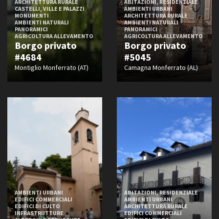
ARCHITETTURA RURALE
ABITAZIONI, RESIDENZIALE
CASTELLI, VILLE E PALAZZI
AMBIENTI URBANI
MONUMENTI
ARCHITETTURA RURALE
AMBIENTI NATURALI
AMBIENTI NATURALI
PANORAMICI
PANORAMICI
AGRICOLTURA ALLEVAMENTO
AGRICOLTURA ALLEVAMENTO
Borgo privato
Borgo privato
#4684
#5045
Montiglio Monferrato (AT)
Camagna Monferrato (AL)
AMBIENTI URBANI
ABITAZIONI, RESIDENZIALE
EDIFICI COMMERCIALI
AMBIENTI URBANI
EDIFICI DI CULTO
ARCHITETTURA RURALE
INFRASTRUTTURE
EDIFICI COMMERCIALI