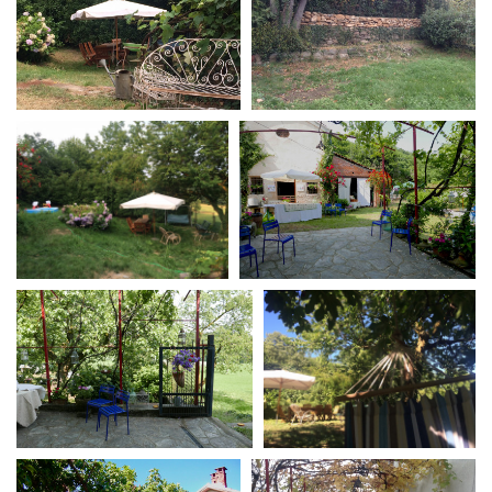
Amministrazione trasparente
Bandi e gare
Contatti
Privacy
Cookie policy
Whistleblowing
Credits