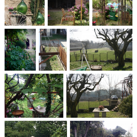
Short Film Fund
Torino Film Festival
David di Donatello
PRODUCTION GUIDE
Nastri d’Argento
Società di produzione
Premio Solinas
Strutture di servizio
Professionisti
STRUMENTI
Attrici-Attori
Location - Accedi al tuo
Beginners
profilo
Location - Nuovo utente
LOCATION GUIDE
Newsletter
Lavora con noi
FILM DATABASE
Stage - Tirocini - Scuola e
Lavoro
Elenco Operatori Economici
BOOK DATABASE
per affidamento lavori in
economia
NEWS
CASTING