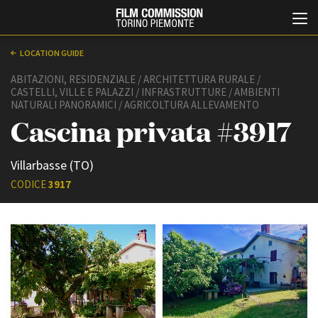
LOCATION GUIDE
ABITAZIONI, RESIDENZIALE / ARCHITETTURA RURALE /
CASTELLI, VILLE E PALAZZI / INFRASTRUTTURE / AMBIENTI
NATURALI PANORAMICI / AGRICOLTURA ALLEVAMENTO
Cascina privata #3917
Villarbasse (TO)
CODICE
3917
Italiano
English
ABOUT
EVENTI, SPECIALI
Chi siamo
Anteprime in Piemonte
Storia della Fondazione
TFI Torino Film Industry -
Production Days
Contatti
Avenue Cove - Erasmus +
La sede
Guarda che storia!
Partner