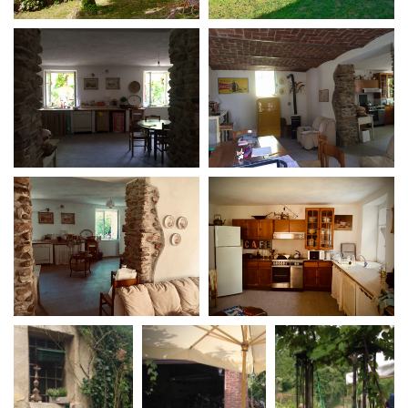
La Grazia - Immagini e
Rete regionale
location della Torino di Paolo
Bilancio sociale
Sorrentino
Amministrazione
Open Day
trasparente
Ciak in TOur!
Bandi e gare
Sostenibilità ambientale
FESTIVAL, MARKETS,
AWARDS
SERVIZI
International Film Festival
Servizi generali
Rotterdam
Location scouting
Berlinale Internationalen
Filmfestspiele Berlin
Spazi nella sede FCTP
Festival de Cannes
Sala Casting
Biografilm Festival - Bio to B
Sala Paolo Tenna
Industry Days
Locarno Film Festival
FILM FUNDS
Mostra Internazionale d’Arte
Piemonte Film Tv Fund
Cinematografica Venezia
Piemonte Film Tv
Toronto International Film
Development Fund
Festival
Piemonte Doc Film Fund
Festa del Cinema di Roma