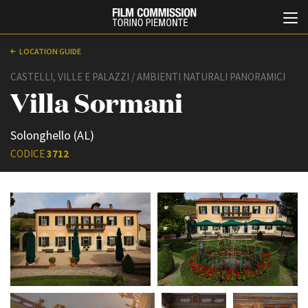
LOCATION GUIDE
CASTELLI, VILLE E PALAZZI / AMBIENTI NATURALI PANORAMICI
Villa Sormani
Solonghello (AL)
CODICE
3712
Italiano
English
ABOUT
EVENTI, SPECIALI
Chi siamo
Anteprime in Piemonte
Storia della Fondazione
TFI Torino Film Industry -
Production Days
Contatti
Avenue Cove - Erasmus +
La sede
Guarda che storia!
Partner