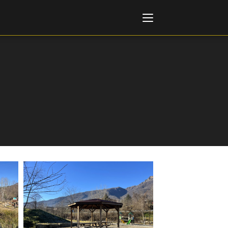
Italiano
English
AL, MARKETS, AWARDS
ional Film Festival Rotterdam
 Internationalen
piele Berlin
 de Cannes
m Festival - Bio to B Industry