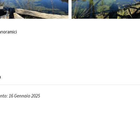
Days
Locarno F
LOCATION GUIDE
Mostra I
e
Cinemato
FILM DATABASE
Toronto I
anoramici
Festa de
BOOK DATABASE
Torino Fi
David di
NEWS
Nastri d
Premio S
CASTING
a
STRUME
EVENTI, SPECIALI
Location 
nto: 16 Gennaio 2025
Anteprime in Piemonte
Location
TFI Torino Film Industry - Production
Newslet
Days
Lavora c
Avenue Cove - Erasmus +
ent Fund
Stage - T
Guarda che storia!
Elenco O
La Grazia - Immagini e location della
affidame
Torino di Paolo Sorrentino