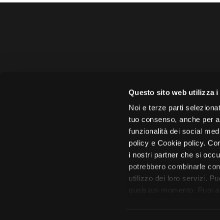
Amministrazione trasparente
B
Amministrazione 
Questo sito web utilizza i
Face
Noi e terze parti selezionat
tuo consenso, anche per alt
funzionalità dei social med
policy e Cookie policy. Con
i nostri partner che si occu
Città di 
potrebbero combinarle con 
utilizzo dei loro servizi. P
qualsiasi momento. Puoi acc
tutto”. Chiudendo questa i