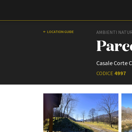
Film Commission
Torino Piemonte
AMBIENTI NATUR
LOCATION GUIDE
Parc
Casale Corte C
CODICE
4997
ABOUT
Chi siamo
Storia della Fondazione
Contatti
La sede
Partner