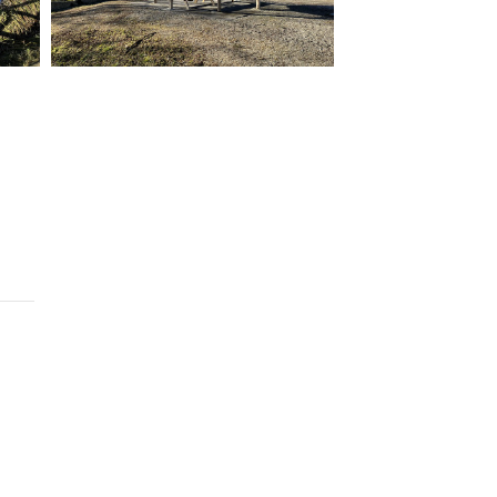
ilm Festival
nternazionale d’Arte
grafica Venezia
nternational Film Festival
l Cinema di Roma
lm Festival
 Donatello
’Argento
olinas
NTI
- Accedi al tuo profilo
 - Nuovo utente
ter
on noi
irocini - Scuola e Lavoro
peratori Economici per
nto lavori in economia