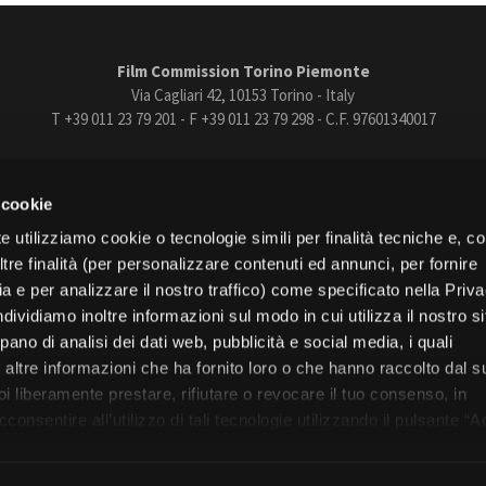
Open Day
Ciak in TOur!
Film Commission Torino Piemonte
Via Cagliari 42, 10153 Torino - Italy
T +39 011 23 79 201 - F +39 011 23 79 298 - C.F. 97601340017
andi e gare
Contatti
Privacy
Cookie policy
Whistleblowing
Credi
trasparente
Bandi e gare
Contatti
Privacy
Cookie policy
Whistle
 cookie
book
Instagram
Youtube
Vimeo
e utilizziamo cookie o tecnologie simili per finalità tecniche e, con
re finalità (per personalizzare contenuti ed annunci, per fornire
ia e per analizzare il nostro traffico) come specificato nella Priv
dividiamo inoltre informazioni sul modo in cui utilizza il nostro s
pano di analisi dei dati web, pubblicità e social media, i quali
Torino
altre informazioni che ha fornito loro o che hanno raccolto dal s
Regione Piemonte
uoi liberamente prestare, rifiutare o revocare il tuo consenso, in
onsentire all’utilizzo di tali tecnologie utilizzando il pulsante “A
nformativa, continui senza accettare.
© 2026 Fondazione Film Commission Torino Piemonte. Tutti i diritti riservati.