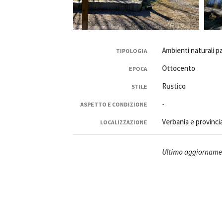
Rete regionale
Bilancio sociale
Amministrazione trasparent
Bandi e gare
Ambienti naturali p
TIPOLOGIA
Sostenibilità ambientale
Ottocento
EPOCA
SERVIZI
Rustico
STILE
Servizi generali
-
Location scouting
ASPETTO E CONDIZIONE
Spazi nella sede FCTP
Verbania e provinci
LOCALIZZAZIONE
Sala Casting
Sala Paolo Tenna
Ultimo aggiorname
FILM FUNDS
Piemonte Film Tv Fund
Piemonte Film Tv Developm
Piemonte Doc Film Fund
Short Film Fund