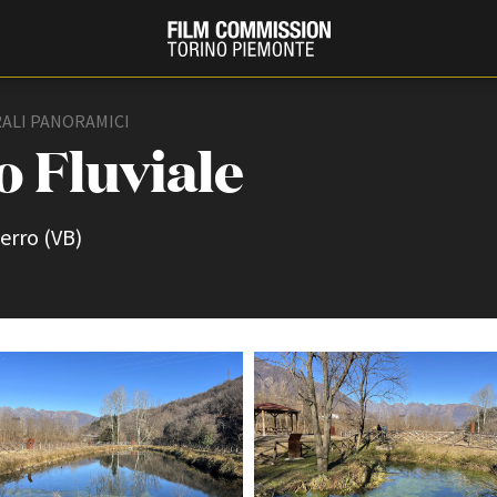
ALI PANORAMICI
o Fluviale
erro (VB)
PRODUCTION GUIDE
FESTIV
Società di produzione
Internat
Strutture di servizio
Berlinale
Filmfests
Professionisti
Festival
Attrici-Attori
Biografil
Beginners