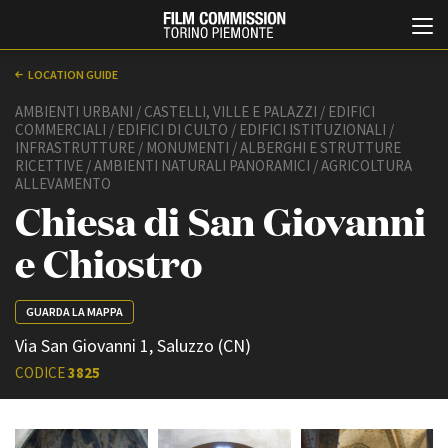
LOCATION GUIDE
AMBIENTI URBANI / CASTELLI, VILLE E PALAZZI / EDIFICI
COMMERCIALI / EDIFICI DI CULTO / EDIFICI ISTITUZIONALI /
INFRASTRUTTURE / MONUMENTI / ALBERGHI E STRUTTURE
RICETTIVE / AMBIENTI NATURALI PANORAMICI / AGRICOLTURA
ALLEVAMENTO
Chiesa di San Giovanni
e Chiostro
Italiano
English
GUARDA LA MAPPA
ABOUT
EVENTI, SPECIALI
Via San Giovanni 1, Saluzzo (CN)
Chi siamo
Anteprime in Piemonte
Storia della Fondazione
TFI Torino Film Industry -
CODICE
3825
Production Days
Contatti
Avenue Cove - Erasmus +
La sede
Guarda che storia!
Partner