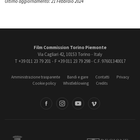
Ultimo aggiornamento: 21 Febbraio 2024
Film Commission Torino Piemonte
Via Cagliari 42, 10153 Torino - Italy
T +39 011 23 79 201 - F +39 011 23 79 298 - C.F. 97601340017
Amministrazione trasparente
Bandi e gare
Contatti
Privacy
Cookie policy
Whistleblowing
Credits
book
Instagram
Youtube
Vimeo
Torino